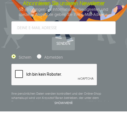
Abonnieren Sie unseren Newsletter
So empfangen Sie Informationen Neuigkeiten und
spezielle Angebote geben Sie Ihre E-Mail-Adresse:
SENDEN
Sichern
Abmelden
Ihre persönlichen Daten werden kontrolliert und der Online-Shop
whamaku.pl wird von Krzysztof Baran betrieben, der unter dem
Firmennamen Mouton Interactive Krzysztof Baran geschäftlich tätig ist, in
SHOW MEHR
das Central Business Activity Register eingetragen ist und seinen Sitz in der
ul. Starowiejska 265, 08-110 Siedlce, NIP (Steueridentifikationsnummer): 821-
152-01-37, REGON (statistische Nummer): 711650928.
Die Daten werden zum Zwecke der Verbreitung des Newsletters