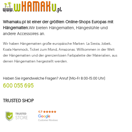
verarbeitet und bis zu Ihrer Abmeldung gespeichert.
Sie haben das Recht, auf die Verarbeitung Ihrer personenbezogenen Daten
zuzugreifen, diese zu korrigieren, zu löschen, deren Verarbeitung zu
beschränken und der Verarbeitung zu widersprechen, sowie das Recht, bei
Whamaku.pl ist einer der größten Online-Shops Europas mit
einer zuständigen Aufsichtsbehörde eine Beschwerde über die
Verarbeitung dieser Daten einzureichen und zu erheben Ihre Einwilligung
Hängematten.
Wir bieten Hängematten, Hängestühle und
zur Verarbeitung Ihrer personenbezogenen Daten kann jederzeit
andere Accessoires an.
widerrufen werden, wobei ein solcher Widerruf die Rechtmäßigkeit der
zuvor durchgeführten Verarbeitung nicht beeinträchtigt. Um eines der oben
Wir haben Hängematten große europäische Marken: La Siesta, Jobek,
genannten Rechte auszuüben, wenden Sie sich bitte per E-Mail oder per
Brief an die registrierte Adresse an die Kundendienstabteilung von Mouton
Koala Hammock, Ticket zum Mond, Amazonas. Willkommen in der Welt
Interactive.
der Hängematten und der grenzenlosen Farbpalette der Materialien, aus
denen Hängematten hergestellt werden.
Weitere Informationen finden Sie unter:
www.mouton.pl/ODO
Haben Sie irgendwelche Fragen? Anruf (Mo-Fr 8:00-15:00 Uhr)
600 055 695
TRUSTED SHOP