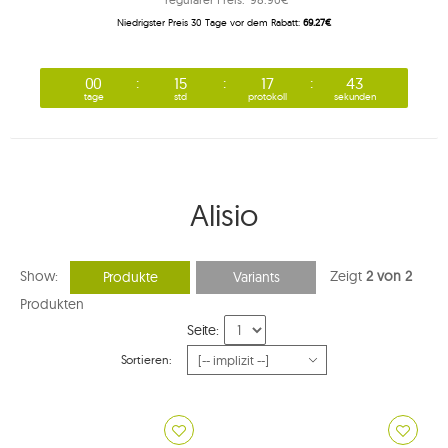
Niedrigster Preis 30 Tage vor dem Rabatt:
69.27€
00
15
17
42
tage
std
protokoll
sekunden
Alisio
Show:
Zeigt
2 von 2
Produkte
Variants
Produkten
Seite:
Sortieren: