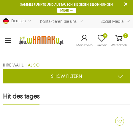
SAMMLE PUNKTE UND AUSTAUSCH SIE GEGEN BELOHNUNGEN
MEHR
Deutsch
Kontaktieren Sie uns
Social Media
0
0
Menu
Mein konto
Favorit
Warenkorb
IHRE WAHL:
ALISIO
SHOW FILTERN
Hit des tages