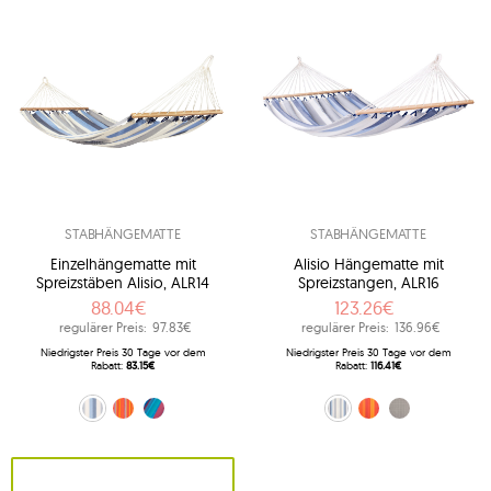
STABHÄNGEMATTE
STABHÄNGEMATTE
Einzelhängematte mit
Alisio Hängematte mit
Spreizstäben Alisio, ALR14
Spreizstangen, ALR16
88.04€
123.26€
regulärer Preis:
97.83€
regulärer Preis:
136.96€
Niedrigster Preis 30 Tage vor dem
Niedrigster Preis 30 Tage vor dem
Rabatt:
83.15€
Rabatt:
116.41€
blau-weiß (13 - Sea Salt)
Orange (28 - Toucan)
Blau (38)
blau-weiß (13)
Orange (28)
Grau (W6)