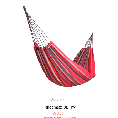
HÄNGEMATTE
Hängematte XL, HW
59.37€
regulärer Preis:
98.96€