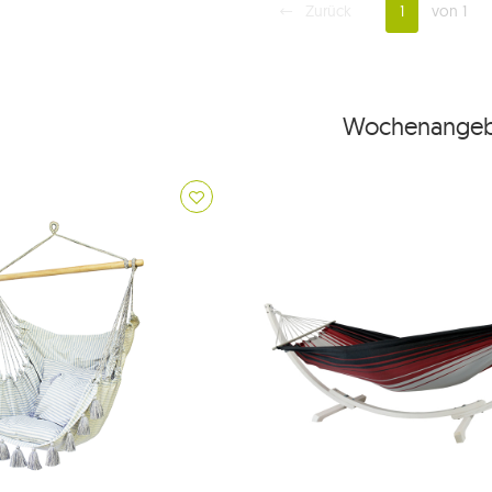
Zurück
1
von 1
Wochenangeb