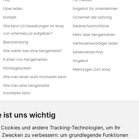
n, wobei ein solcher Widerruf die
t beeinträchtigt. Um eines der oben
Über laden
Angebot für unternehmen
l oder per Brief an die registrierte
ive.
Kontakt
Sicherheit der zahlung
DO
Wie kann ich bestellungen im shop
Datenschutzrichtlinie
von whamaku.pl aufgeben?
Mehr über hängematten
Beanstandung
Vertrauenswürdiger laden
Wie wählt man eine hängematte?
Seitenverzeichnis
6 arten von hängematten
Angebot
Montagesystem
Meinungen zum shop
Wie man einen stuhl montieren kann
Wie man eine hängematte
montieren kann
Ein leitfaden für hängematten
Arten der wartung
 ist uns wichtig
Cookies und andere Tracking-Technologien, um Ihr
n Zwecken zu verbessern:
um grundlegende Funktionen