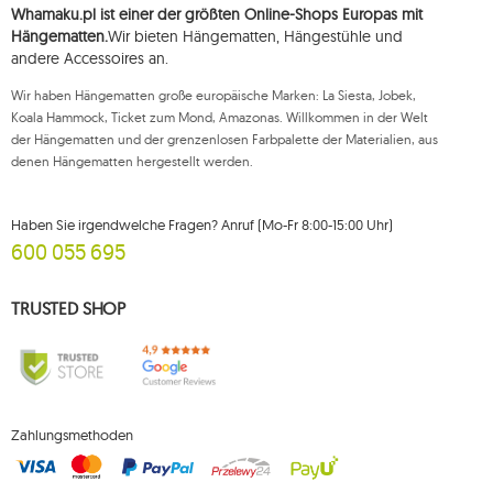
Whamaku.pl ist einer der größten Online-Shops Europas mit
1
classic fly
Hängematten.
Wir bieten Hängematten, Hängestühle und
2
colibri 3.0
andere Accessoires an.
1
crua koala
Wir haben Hängematten große europäische Marken: La Siesta, Jobek,
Koala Hammock, Ticket zum Mond, Amazonas. Willkommen in der Welt
9
cumbia
der Hängematten und der grenzenlosen Farbpalette der Materialien, aus
1
deluxe
denen Hängematten hergestellt werden.
1
dockside
1
domo
Haben Sie irgendwelche Fragen? Anruf (Mo-Fr 8:00-15:00 Uhr)
600 055 695
1
door clamp
3
double
TRUSTED SHOP
5
dream
1
dstand
1
easy +
1
eco-friendly hammock
Zahlungsmethoden
2
etno