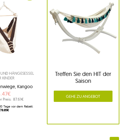
Treffen Sie den HIT der
UND HÄNGESESSEL
R KINDER
Saison
nwiege, Kangoo
4.47€
GEHE ZU ANGEBOT
r Preis:
87.61€
 30 Tage vor dem Rabatt:
78.85€