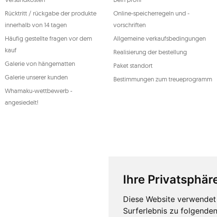
personenbezogenen Daten kann jederzeit widerrufen werde
Rechtmäßigkeit der zuvor durchgeführten Verarbeitung nich
Rücktritt / rückgabe der produkte
Online-speicherregeln und -
genannten Rechte auszuüben, wenden Sie sich bitte per E-Mai
Adresse an die Kundendienstabteilung von Mouton Interact
innerhalb von 14 tagen
vorschriften
Weitere Informationen finden Sie unter:
www.mouton.pl/O
Häufig gestellte fragen vor dem
Allgemeine verkaufsbedingungen
kauf
Realisierung der bestellung
Galerie von hängematten
Paket standort
Galerie unserer kunden
Bestimmungen zum treueprogramm
Whamaku-wettbewerb -
angesiedelt!
Ihre Privatsphäre
Diese Website verwendet 
Surferlebnis zu folgende