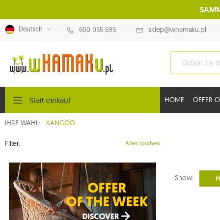
SAMM
Deutsch
600 055 695
sklep@whamaku.pl
Start einkauf
HOME
OFFER O
IHRE WAHL:
KANGOO
Filter:
Alles löschen
Show:
P