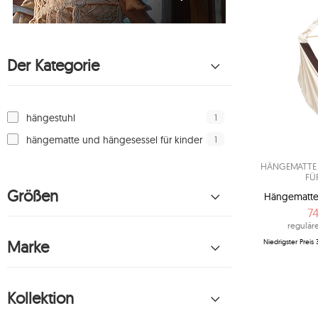
Der Kategorie
1
hängestuhl
1
hängematte und hängesessel für kinder
HÄNGEMATTE 
FÜ
Größen
Hängematte
7
reguläre
Marke
Niedrigster Preis
Kollektion