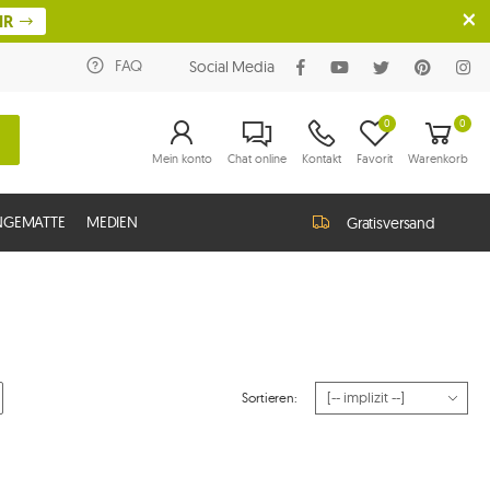
HR
FAQ
Social Media
0
0
Mein konto
Chat online
Kontakt
Favorit
Warenkorb
NGEMATTE
MEDIEN
Gratisversand
Sortieren: