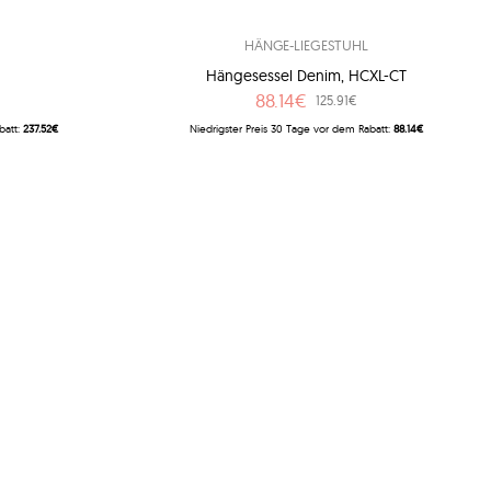
HÄNGE-LIEGESTUHL
Hängesessel Denim, HCXL-CT
88.14€
125.91€
batt:
237.52€
Niedrigster Preis 30 Tage vor dem Rabatt:
88.14€