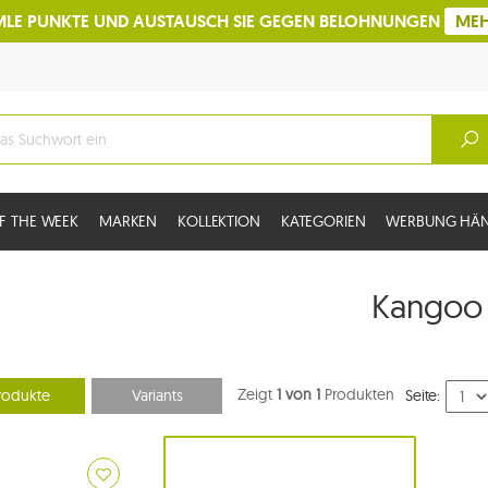
LE PUNKTE UND AUSTAUSCH SIE GEGEN BELOHNUNGEN
ME
F THE WEEK
MARKEN
KOLLEKTION
KATEGORIEN
WERBUNG HÄ
Kangoo
Zeigt
1 von 1
Produkten
rodukte
Variants
Seite: