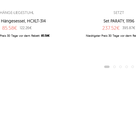
HÄNGE-LIEGESTUHL
SETZT
r Hängesessel, HCXLT-314
Set PARATY, 11196
85.58€
237.52€
122.26€
395.87€
 Preis 30 Tage vor dem Rabatt:
85.58€
Niedrigster Preis 30 Tage vor dem Ra