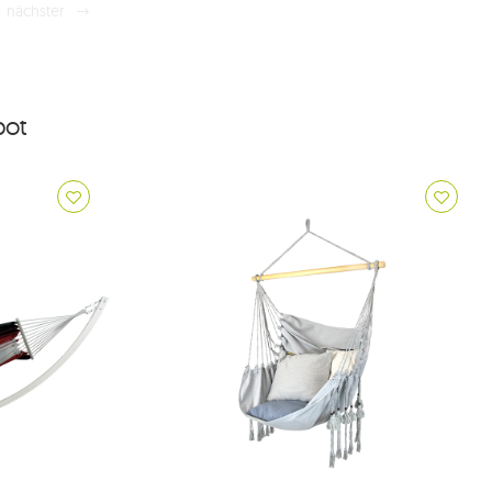
nächster
ot