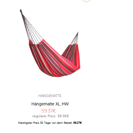
4
1
1
1
1
3
8
7
adventure
2
american dream
8
andere hersteller
2
apollo
HÄNGEMATTE
1
arcus
Hängematte XL, HW
1
arte
59.37€
regulärer Preis:
98.96€
1
artista
Niedrigster Preis 30 Tage vor dem Rabatt:
69.27€
1
aruba