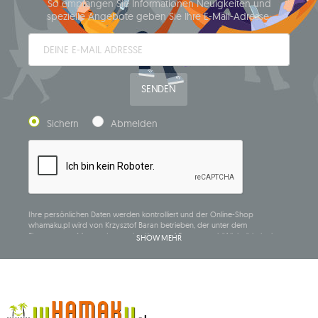
So empfangen Sie Informationen Neuigkeiten und
spezielle Angebote geben Sie Ihre E-Mail-Adresse:
SENDEN
Sichern
Abmelden
Ihre persönlichen Daten werden kontrolliert und der Online-Shop
whamaku.pl wird von Krzysztof Baran betrieben, der unter dem
Firmennamen Mouton Interactive Krzysztof Baran geschäftlich tätig ist, in
SHOW MEHR
das Central Business Activity Register eingetragen ist und seinen Sitz in der
ul. Starowiejska 265, 08-110 Siedlce, NIP (Steueridentifikationsnummer): 821-
152-01-37, REGON (statistische Nummer): 711650928.
Die Daten werden zum Zwecke der Verbreitung des Newsletters
verarbeitet und bis zu Ihrer Abmeldung gespeichert.