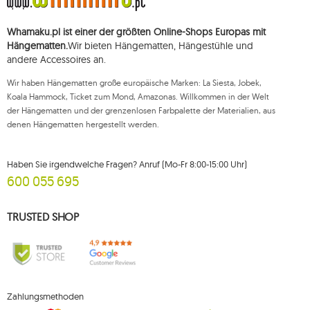
Sie haben das Recht, auf die Verarbeitung Ihrer personenbezogenen Daten
zuzugreifen, diese zu korrigieren, zu löschen, deren Verarbeitung zu
beschränken und der Verarbeitung zu widersprechen, sowie das Recht, bei
Whamaku.pl ist einer der größten Online-Shops Europas mit
einer zuständigen Aufsichtsbehörde eine Beschwerde über die
Verarbeitung dieser Daten einzureichen und zu erheben Ihre Einwilligung
Hängematten.
Wir bieten Hängematten, Hängestühle und
zur Verarbeitung Ihrer personenbezogenen Daten kann jederzeit
andere Accessoires an.
widerrufen werden, wobei ein solcher Widerruf die Rechtmäßigkeit der
zuvor durchgeführten Verarbeitung nicht beeinträchtigt. Um eines der oben
Wir haben Hängematten große europäische Marken: La Siesta, Jobek,
genannten Rechte auszuüben, wenden Sie sich bitte per E-Mail oder per
Brief an die registrierte Adresse an die Kundendienstabteilung von Mouton
Koala Hammock, Ticket zum Mond, Amazonas. Willkommen in der Welt
Interactive.
der Hängematten und der grenzenlosen Farbpalette der Materialien, aus
denen Hängematten hergestellt werden.
Weitere Informationen finden Sie unter:
www.mouton.pl/ODO
Haben Sie irgendwelche Fragen? Anruf (Mo-Fr 8:00-15:00 Uhr)
600 055 695
TRUSTED SHOP
Zahlungsmethoden