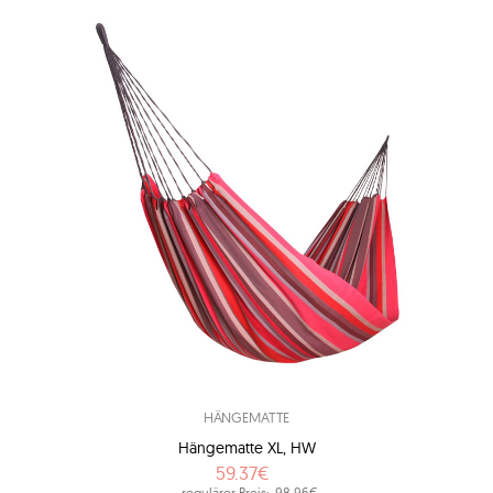
HÄNGEMATTE
Hängematte XL, HW
59.37€
regulärer Preis:
98.96€