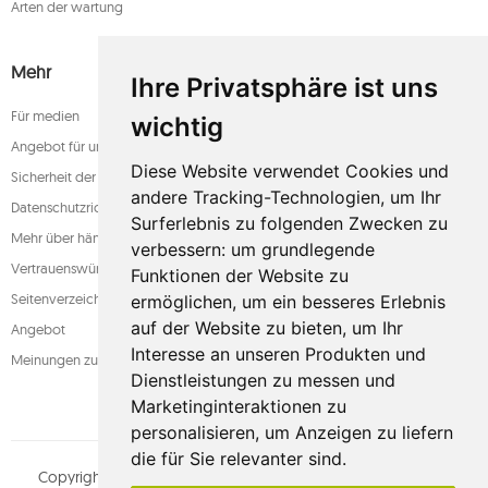
Arten der wartung
Mehr
Ihre Privatsphäre ist uns
Für medien
wichtig
Angebot für unternehmen
Diese Website verwendet Cookies und
Sicherheit der zahlung
andere Tracking-Technologien, um Ihr
Datenschutzrichtlinie
Surferlebnis zu folgenden Zwecken zu
Mehr über hängematten
verbessern:
um grundlegende
Vertrauenswürdiger laden
Funktionen der Website zu
Seitenverzeichnis
ermöglichen
,
um ein besseres Erlebnis
auf der Website zu bieten
,
um Ihr
Angebot
Interesse an unseren Produkten und
Meinungen zum shop
Dienstleistungen zu messen und
Marketinginteraktionen zu
personalisieren
,
um Anzeigen zu liefern
die für Sie relevanter sind
.
Copyright © whamaku.pl. Alle Rechte vorbehalten.
MOUTON