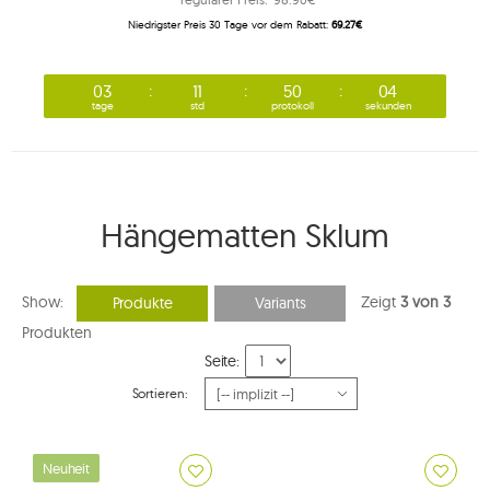
Niedrigster Preis 30 Tage vor dem Rabatt:
69.27€
03
11
50
04
tage
std
protokoll
sekunden
Hängematten Sklum
Show:
Zeigt
3 von 3
Produkte
Variants
Produkten
Seite:
Sortieren:
Neuheit