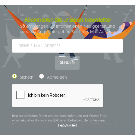
Abonnieren Sie unseren Newsletter
So empfangen Sie Informationen Neuigkeiten und
spezielle Angebote geben Sie Ihre E-Mail-Adresse:
SENDEN
Sichern
Abmelden
Ihre persönlichen Daten werden kontrolliert und der Online-Shop
whamaku.pl wird von Krzysztof Baran betrieben, der unter dem
Firmennamen Mouton Interactive Krzysztof Baran geschäftlich tätig ist, in
SHOW MEHR
das Central Business Activity Register eingetragen ist und seinen Sitz in der
ul. Starowiejska 265, 08-110 Siedlce, NIP (Steueridentifikationsnummer): 821-