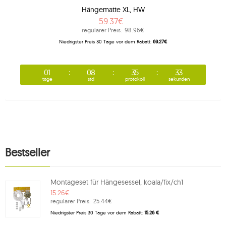
Hängematte XL, HW
59.37€
regulärer Preis:
98.96€
Niedrigster Preis 30 Tage vor dem Rabatt:
69.27€
01
08
35
32
tage
std
protokoll
sekunden
Bestseller
Montageset für Hängesessel, koala/fix/ch1
15.26€
regulärer Preis:
25.44€
Niedrigster Preis 30 Tage vor dem Rabatt:
15.26 €