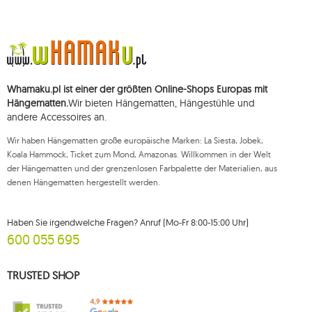
152-01-37, REGON (statistische Nummer): 711650928.
Die Daten werden zum Zwecke der Verbreitung des Newsletters
verarbeitet und bis zu Ihrer Abmeldung gespeichert.
Sie haben das Recht, auf die Verarbeitung Ihrer personenbezogenen Daten
zuzugreifen, diese zu korrigieren, zu löschen, deren Verarbeitung zu
beschränken und der Verarbeitung zu widersprechen, sowie das Recht, bei
Whamaku.pl ist einer der größten Online-Shops Europas mit
einer zuständigen Aufsichtsbehörde eine Beschwerde über die
Verarbeitung dieser Daten einzureichen und zu erheben Ihre Einwilligung
Hängematten.
Wir bieten Hängematten, Hängestühle und
zur Verarbeitung Ihrer personenbezogenen Daten kann jederzeit
andere Accessoires an.
widerrufen werden, wobei ein solcher Widerruf die Rechtmäßigkeit der
zuvor durchgeführten Verarbeitung nicht beeinträchtigt. Um eines der oben
Wir haben Hängematten große europäische Marken: La Siesta, Jobek,
genannten Rechte auszuüben, wenden Sie sich bitte per E-Mail oder per
Brief an die registrierte Adresse an die Kundendienstabteilung von Mouton
Koala Hammock, Ticket zum Mond, Amazonas. Willkommen in der Welt
Interactive.
der Hängematten und der grenzenlosen Farbpalette der Materialien, aus
denen Hängematten hergestellt werden.
Weitere Informationen finden Sie unter:
www.mouton.pl/ODO
Haben Sie irgendwelche Fragen? Anruf (Mo-Fr 8:00-15:00 Uhr)
600 055 695
TRUSTED SHOP