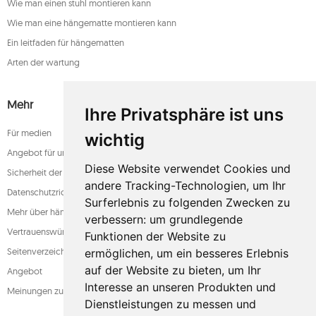
Wie man einen stuhl montieren kann
Wie man eine hängematte montieren kann
Ein leitfaden für hängematten
Arten der wartung
Mehr
Ihre Privatsphäre ist uns
Für medien
wichtig
Angebot für unternehmen
Diese Website verwendet Cookies und
Sicherheit der zahlung
andere Tracking-Technologien, um Ihr
Datenschutzrichtlinie
Surferlebnis zu folgenden Zwecken zu
Mehr über hängematten
verbessern:
um grundlegende
Vertrauenswürdiger laden
Funktionen der Website zu
Seitenverzeichnis
ermöglichen
,
um ein besseres Erlebnis
auf der Website zu bieten
,
um Ihr
Angebot
Interesse an unseren Produkten und
Meinungen zum shop
Dienstleistungen zu messen und