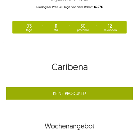
Niedrigster Preis 30 Tage vor dem Rabatt:
69.27€
03
11
50
12
tage
std
protokoll
sekunden
Caribena
KEINE PRODUKTE!
Wochenangebot