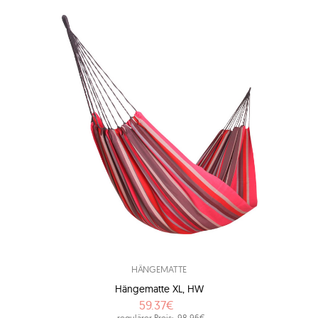
HÄNGEMATTE
Hängematte XL, HW
59.37€
regulärer Preis:
98.96€