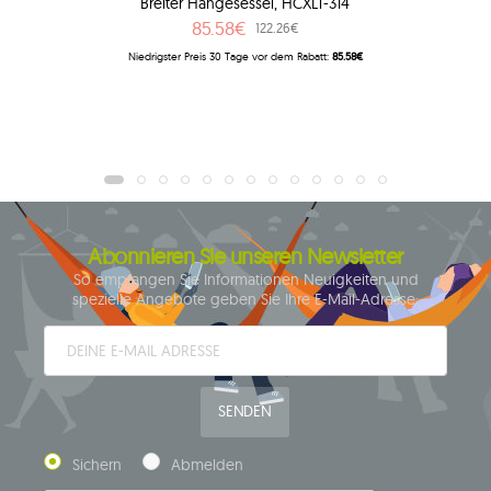
Breiter Hängesessel, HCXLT-314
85.58€
122.26€
Niedrigster Preis 30 Tage vor dem Rabatt:
85.58€
Abonnieren Sie unseren Newsletter
So empfangen Sie Informationen Neuigkeiten und
spezielle Angebote geben Sie Ihre E-Mail-Adresse:
SENDEN
Sichern
Abmelden