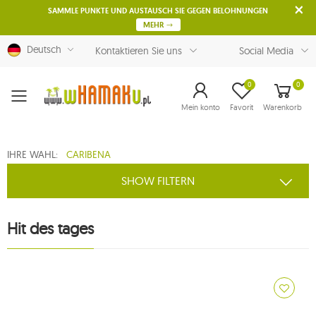
SAMMLE PUNKTE UND AUSTAUSCH SIE GEGEN BELOHNUNGEN
MEHR
Deutsch
Kontaktieren Sie uns
Social Media
0
0
Menu
Mein konto
Favorit
Warenkorb
IHRE WAHL:
CARIBENA
SHOW FILTERN
Hit des tages