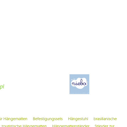
ür Hängematten
Befestigungssets
Hängestuhl
brasilianische
touristische Hängematten
Hängemattenständer
Ständer zur