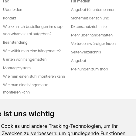
Faq
Für medien
n, wobei ein solcher Widerruf die
t beeinträchtigt. Um eines der oben
Über laden
Angebot für unternehmen
l oder per Brief an die registrierte
ive.
Kontakt
Sicherheit der zahlung
DO
Wie kann ich bestellungen im shop
Datenschutzrichtlinie
von whamaku.pl aufgeben?
Mehr über hängematten
Beanstandung
Vertrauenswürdiger laden
Wie wählt man eine hängematte?
Seitenverzeichnis
6 arten von hängematten
Angebot
Montagesystem
Meinungen zum shop
Wie man einen stuhl montieren kann
Wie man eine hängematte
montieren kann
Ein leitfaden für hängematten
Arten der wartung
 ist uns wichtig
Cookies und andere Tracking-Technologien, um Ihr
n Zwecken zu verbessern:
um grundlegende Funktionen