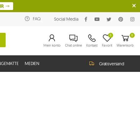
HR
FAQ
Social Media
0
0
Mein konto
Chat online
Kontakt
Favorit
Warenkorb
NGEMATTE
MEDIEN
Gratisversand