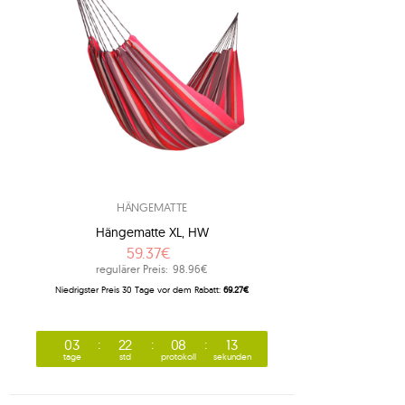
HÄNGEMATTE
Hängematte XL, HW
59.37€
regulärer Preis:
98.96€
Niedrigster Preis 30 Tage vor dem Rabatt:
69.27€
03
22
08
12
tage
std
protokoll
sekunden