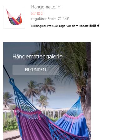
Hängematte, H
52.10€
regulärer Preis:
74.44€
Niedrigster Preis 30 Tage vor dem Rabatt:
59.55 €
Hängemattengalerie
ERKUNDEN