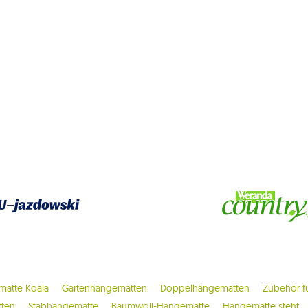
atte Koala
Gartenhängematten
Doppelhängematten
Zubehör f
tten
Stabhängematte
Baumwoll-Hängematte
Hängematte steht