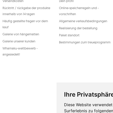
Versandkosten
Dein profil
personenbezogenen Daten kann jederzeit widerrufen werde
Rechtmäßigkeit der zuvor durchgeführten Verarbeitung nich
Rücktritt / rückgabe der produkte
Online-speicherregeln und -
genannten Rechte auszuüben, wenden Sie sich bitte per E-Mai
Adresse an die Kundendienstabteilung von Mouton Interact
innerhalb von 14 tagen
vorschriften
Weitere Informationen finden Sie unter:
www.mouton.pl/O
Häufig gestellte fragen vor dem
Allgemeine verkaufsbedingungen
kauf
Realisierung der bestellung
Galerie von hängematten
Paket standort
Galerie unserer kunden
Bestimmungen zum treueprogramm
Whamaku-wettbewerb -
angesiedelt!
Ihre Privatsphäre
Diese Website verwendet 
Surferlebnis zu folgende