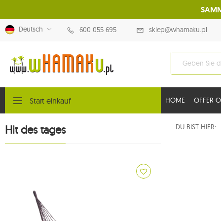
SAMM
Deutsch
600 055 695
sklep@whamaku.pl
Start einkauf
HOME
OFFER O
DU BIST HIER
Hit des tages