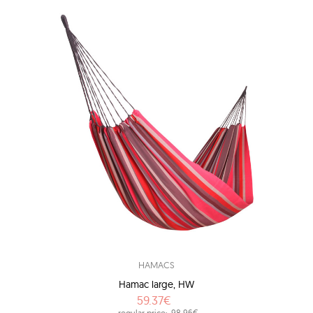
HAMACS
Hamac large, HW
59.37€
regular price:
98.96€