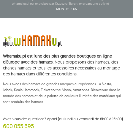
whamaku.pl est exploitée par Krzysztof Baran, exerçant une activité
commerciale sous la dénomination sociale: Mouton Interactive Krzysztof
MONTRE PLUS
Baran, inscrite au registre central des activités commerciales et ayant son
siège social à ul. Starowiejska 265, 08-110 Siedlce, NIP (numéro
d'identification fiscale): 821-152-01-37, REGON (numéro statistique): 711650928.
Les données seront traitées dans le but de diffuser la newsletter et seront
conservées jusqu'à votre désinscription.
Vous avez le droit d'accéder, de rectifier, de supprimer, de limiter le
traitement et de vous opposer au traitement de vos données personnelles,
ainsi que le droit de déposer, auprès d'une autorité de contrôle
Whamaku.pl est l'une des plus grandes boutiques en ligne
compétente, une réclamation concernant le traitement de ces données et
de retirer, à tout moment, votre consentement au traitement de vos
d'Europe avec des hamacs.
Nous proposons des hamacs, des
données personnelles, un tel retrait n'affectant pas la légalité du traitement
chaises hamacs et tous les accessoires nécessaires au montage
effectué antérieurement. Pour exercer l'un des droits susmentionnés,
des hamacs dans différentes conditions.
veuillez contacter le service client de Mouton Interactive par e-mail, ou par
courrier adressé à son adresse enregistrée.
Nous avons des hamacs de grandes marques européennes: La Siesta,
Pour plus d'informations, veuillez visiter:
www.mouton.pl/ODO
Jobek, Koala Hammock, Ticket to the Moon, Amazonas. Bienvenue dans le
monde des hamacs et de la palette de couleurs illimitée des matériaux qui
sont produits des hamacs.
Avez-vous des questions? Appel (du lundi au vendredi de 8h00 à 15h00)
600 055 695