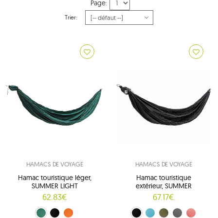
Page:
Trier:
HAMACS DE VOYAGE
HAMACS DE VOYAGE
Hamac touristique léger,
Hamac touristique
SUMMER LIGHT
extérieur, SUMMER
62.83€
67.17€
zielony (butelkowa zieleń)
pomarańczowy (pomarańczowy)
noir (czerny)
noir (Black)
bleu (Jasnoniebieski)
zielony (Oliwkowa zieleń)
gris (Szary)
Salmon (Łososiowy