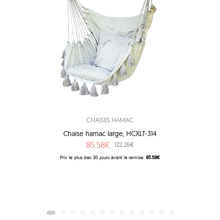
CHAISES HAMAC
Chaise hamac large, HCXLT-314
85.58€
122.26€
Prix ​​le plus bas 30 jours avant la remise:
85.58€