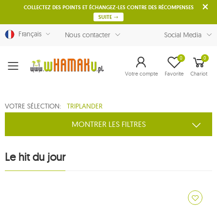
COLLECTEZ DES POINTS ET ÉCHANGEZ-LES CONTRE DES RÉCOMPENSES
SUITE
Français
Nous contacter
Social Media
0
0
Menu
Votre compte
Favorite
Chariot
VOTRE SÉLECTION:
TRIPLANDER
MONTRER LES FILTRES
Le hit du jour