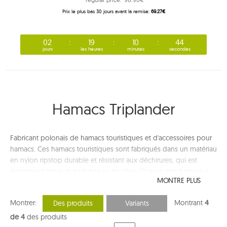
Prix ​​le plus bas 30 jours avant la remise:
69.27€
02
19
10
43
jours
les heures
minutes
secondes
Hamacs Triplander
Fabricant polonais de hamacs touristiques et d'accessoires pour
hamacs. Ces hamacs touristiques sont fabriqués dans un matériau
en nylon ripstop durable et résistant aux déchirures, qui est
également léger et agréable au toucher. Chacun des hamacs a
MONTRE PLUS
été testé pour garantir sa fiabilité et sa durabilité, quelles que
soient les conditions.
Montrer:
Montrant
4
Des produits
Variants
de 4
des produits