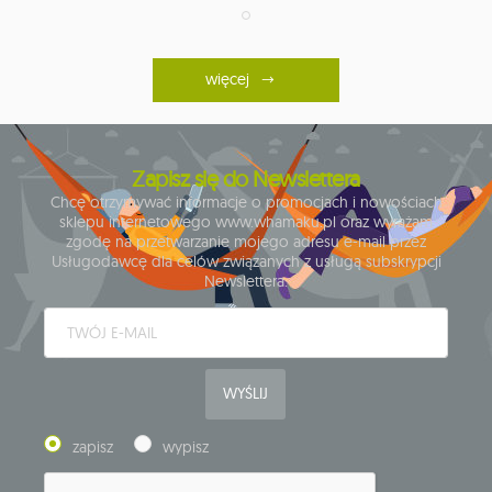
więcej
Zapisz się do Newslettera
Chcę otrzymywać informacje o promocjach i nowościach
sklepu internetowego www.whamaku.pl oraz wyrażam
zgodę na przetwarzanie mojego adresu e-mail przez
Usługodawcę dla celów związanych z usługą subskrypcji
Newslettera.
WYŚLIJ
zapisz
wypisz