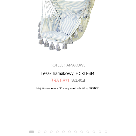
FOTELE HAMAKOWE
Leżak hamakowy, HCXLT-314
393.68zł
562.40zł
Najniższa cena z 30 dni przed obniżką:
393.68zł