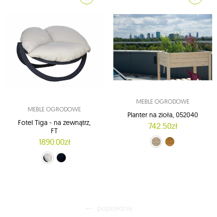
MEBLE OGRODOWE
MEBLE OGRODOWE
Planter na zioła, 052040
Fotel Tiga - na zewnątrz,
742.50zł
FT
1890.00zł
świerk (01)
modrzewiowy (02)
kremowy (FT)
grafitowy (FTS)
poprzednia