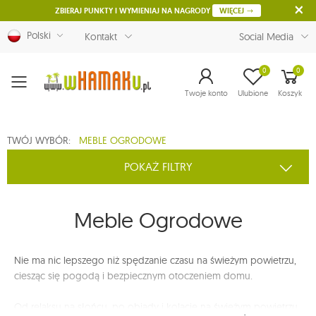
ZBIERAJ PUNKTY I WYMIENIAJ NA NAGRODY
WIĘCEJ
Polski
Kontakt
Social Media
0
0
Menu
Twoje konto
Ulubione
Koszyk
TWÓJ WYBÓR:
MEBLE OGRODOWE
POKAŻ FILTRY
Meble Ogrodowe
Nie ma nic lepszego niż spędzanie czasu na świeżym powietrzu,
ciesząc się pogodą i bezpiecznym otoczeniem domu.
Od relaksu na słońcu, po obiady i kolacje na świeżym powietrzu,