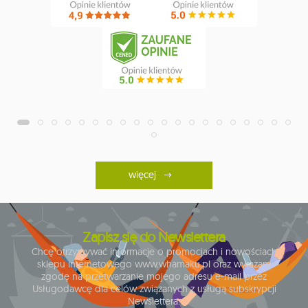
więcej
Zapisz się do Newslettera
Chcę otrzymywać informacje o promocjach i nowościach
sklepu internetowego www.whamaku.pl oraz wyrażam
zgodę na przetwarzanie mojego adresu e-mail przez
Usługodawcę dla celów związanych z usługą subskrypcji
Newslettera.