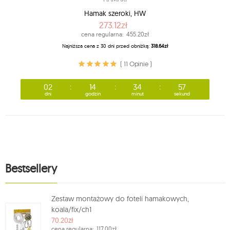
Hamak szeroki, HW
273.12zł
cena regularna:
455.20zł
Najniższa cena z 30 dni przed obniżką:
318.64zł
( 11 Opinie )
02
14
34
57
dni
godzin
minut
sekund
Bestsellery
Zestaw montażowy do foteli hamakowych,
koala/fix/ch1
70.20zł
cena regularna:
117.00zł