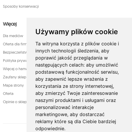
Sposoby konserwacji
Więcej
Używamy plików cookie
Dla mediów
Ta witryna korzysta z plików cookie i
Oferta dla firm
innych technologii śledzenia, aby
Bezpieczeństwo płatności
poprawić jakość przeglądania w
Polityka prywatności
następujących celach:
aby umożliwić
Więcej o hamakach
podstawową funkcjonalność serwisu
,
Zaufany sklep
aby zapewnić lepsze wrażenia z
Mapa strony
korzystania ze strony internetowej
,
aby zmierzyć Twoje zainteresowanie
Oferta
naszymi produktami i usługami oraz
Opinie o sklepie
personalizować interakcje
marketingowe
,
aby dostarczać
reklamy które są dla Ciebie bardziej
odpowiednie
.