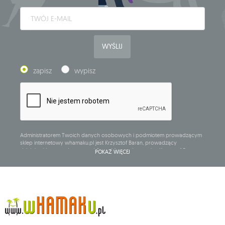
WYŚLIJ
zapisz
wypisz
Administratorem Twoich danych osobowych i podmiotem prowadzącym
sklep internetowy whamaku.pl jest Krzysztof Baran, prowadzący
działalność gospodarczą pod firmą: Mouton Interactive Krzysztof Baran
POKAŻ WIĘCEJ
wpisaną do Centralnej Ewidencji i Informacji o Działalności Gospodarczej,
adres głównego miejsca wykonywania działalności w Siedlcach, ul.
Starowiejska 265, kod pocztowy: 08-110, posiadający numer NIP: 821-152-01-
37, REGON: 711650928 .
Dane będą przetwarzane w celu wysyłki newslettera i przechowywane do
chwili rezygnacji z subskrypcji.
Przysługuje Ci prawo do żądania dostępu do swoich danych osobowych,