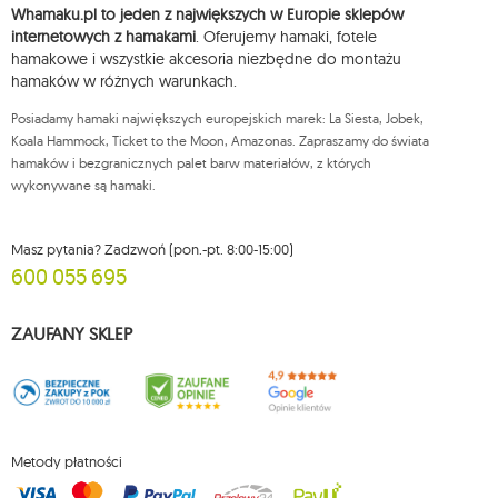
ich sprostowania, usunięcia, ograniczenia przetwarzania, wniesienia
Whamaku.pl to jeden z największych w Europie sklepów
sprzeciwu wobec przetwarzania swoich danych oraz prawo do
wniesienia skargi do organu nadzorczego oraz cofnięcia zgody w
internetowych z hamakami
. Oferujemy hamaki, fotele
dowolnym momencie bez wpływu na zgodność z prawem przetwarzania,
hamakowe i wszystkie akcesoria niezbędne do montażu
którego dokonano na podstawie zgody przed jej cofnięciem. W tym celu
hamaków w różnych warunkach.
możesz kontaktować się z działem obsługi klienta Mouton Interactive pod
adresem e-mail lub pisemnie na adres siedziby.
Posiadamy hamaki największych europejskich marek: La Siesta, Jobek,
Więcej informacji:
www.mouton.pl/ODO
Koala Hammock, Ticket to the Moon, Amazonas. Zapraszamy do świata
hamaków i bezgranicznych palet barw materiałów, z których
wykonywane są hamaki.
Masz pytania? Zadzwoń (pon.-pt. 8:00-15:00)
600 055 695
ZAUFANY SKLEP
Metody płatności