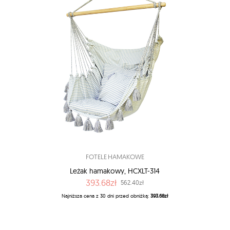
FOTELE HAMAKOWE
Leżak hamakowy, HCXLT-314
393.68zł
562.40zł
Najniższa cena z 30 dni przed obniżką:
393.68zł