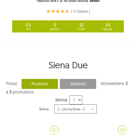
Najniższa cena z 30 dni przed obniżką:
318.64zł
( 11 Opinie )
03
11
33
33
dni
godzin
minut
sekund
Siena Due
Pokaż:
Wyświetlane
3
Produkty
Warianty
z 3
produktów
Strona:
Sortuj: