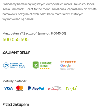
Posiadamy hamaki największych europejskich marek: La Siesta, Jobek,
Więcej informacji:
www.mouton.pl/ODO
Koala Hammock, Ticket to the Moon, Amazonas. Zapraszamy do świata
hamaków i bezgranicznych palet barw materiałów, z których
wykonywane są hamaki.
Masz pytania? Zadzwoń (pon.-pt. 8:00-15:00)
600 055 695
ZAUFANY SKLEP
Metody płatności
Przed zakupem