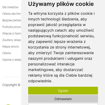
Używamy plików cookie
Dla mediów
Ta witryna korzysta z plików cookie i
Oferta dla firm
innych technologii śledzenia, aby
Bezpieczeństwo płatności
poprawić jakość przeglądania w
Polityka prywatności
następujących celach:
aby umożliwić
Więcej o hamakach
podstawową funkcjonalność serwisu
,
Zaufany sklep
aby zapewnić lepsze wrażenia z
Mapa strony
korzystania ze strony internetowej
,
aby zmierzyć Twoje zainteresowanie
Oferta
naszymi produktami i usługami oraz
Opinie o sklepie
personalizować interakcje
marketingowe
,
aby dostarczać
reklamy które są dla Ciebie bardziej
odpowiednie
.
Copyright © whamaku.pl. Wszystkie prawa zastrzeżone. Designed by
Zgoda
MOUTON interactive
Zobacz nasz profil na:
Odmawiam