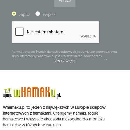
WYŚLIJ
zapisz
wypisz
Administratorem Twoich danych osobowych i podmiotem prowadzącym
sklep internetowy whamaku.pl jest Krzysztof Baran, prowadzący
działalność gospodarczą pod firmą: Mouton Interactive Krzysztof Baran
POKAŻ WIĘCEJ
wpisaną do Centralnej Ewidencji i Informacji o Działalności Gospodarczej,
adres głównego miejsca wykonywania działalności w Siedlcach, ul.
Starowiejska 265, kod pocztowy: 08-110, posiadający numer NIP: 821-152-01-
37, REGON: 711650928 .
Dane będą przetwarzane w celu wysyłki newslettera i przechowywane do
chwili rezygnacji z subskrypcji.
Przysługuje Ci prawo do żądania dostępu do swoich danych osobowych,
ich sprostowania, usunięcia, ograniczenia przetwarzania, wniesienia
Whamaku.pl to jeden z największych w Europie sklepów
sprzeciwu wobec przetwarzania swoich danych oraz prawo do
wniesienia skargi do organu nadzorczego oraz cofnięcia zgody w
internetowych z hamakami
. Oferujemy hamaki, fotele
dowolnym momencie bez wpływu na zgodność z prawem przetwarzania,
hamakowe i wszystkie akcesoria niezbędne do montażu
którego dokonano na podstawie zgody przed jej cofnięciem. W tym celu
hamaków w różnych warunkach.
możesz kontaktować się z działem obsługi klienta Mouton Interactive pod
adresem e-mail lub pisemnie na adres siedziby.