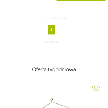
poprzednia
1
z 1
następna
Oferta tygodniowa