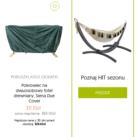
Poznaj HIT sezonu
PODUSZKI, KOCE I DODATKI
Pokrowiec na
dwuosobowy fotel
PRZEJDŹ
drewniany, Siena Due
Cover
311.10zł
cena regularna:
366.00zł
Najniższa cena z 30 dni przed
obniżką:
329.40zł