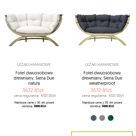
LEŻAKI HAMAKOWE
LEŻAKI HAMAKOWE
Fotel dwuosobowy
Fotel dwuosobowy
drewniany, Siena Due
drewniany, Siena Due
natura
weatherproof
3672.85zł
3672.85zł
cena regularna:
4321.00zł
cena regularna:
4321.00zł
Najniższa cena z 30 dni przed
Najniższa cena z 30 dni przed
obniżką:
3888.90zł
obniżką:
3888.90zł
szaro-czarny (Anthracite)
szary (Taupe)
zielony (Verde)