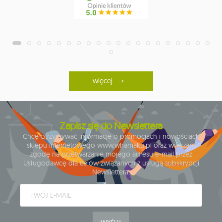
więcej
Zapisz się do Newslettera
Chcę otrzymywać informacje o promocjach i nowościach
sklepu internetowego www.whamaku.pl oraz wyrażam
zgodę na przetwarzanie mojego adresu e-mail przez
Usługodawcę dla celów związanych z usługą subskrypcji
Newslettera.