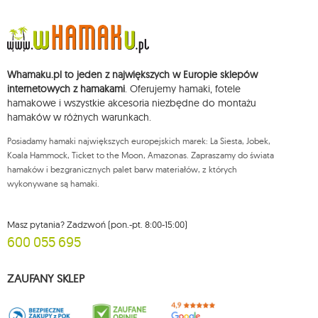
37, REGON: 711650928 .
Dane będą przetwarzane w celu wysyłki newslettera i przechowywane do
chwili rezygnacji z subskrypcji.
Przysługuje Ci prawo do żądania dostępu do swoich danych osobowych,
ich sprostowania, usunięcia, ograniczenia przetwarzania, wniesienia
Whamaku.pl to jeden z największych w Europie sklepów
sprzeciwu wobec przetwarzania swoich danych oraz prawo do
wniesienia skargi do organu nadzorczego oraz cofnięcia zgody w
internetowych z hamakami
. Oferujemy hamaki, fotele
dowolnym momencie bez wpływu na zgodność z prawem przetwarzania,
hamakowe i wszystkie akcesoria niezbędne do montażu
którego dokonano na podstawie zgody przed jej cofnięciem. W tym celu
hamaków w różnych warunkach.
możesz kontaktować się z działem obsługi klienta Mouton Interactive pod
adresem e-mail lub pisemnie na adres siedziby.
Posiadamy hamaki największych europejskich marek: La Siesta, Jobek,
Więcej informacji:
www.mouton.pl/ODO
Koala Hammock, Ticket to the Moon, Amazonas. Zapraszamy do świata
hamaków i bezgranicznych palet barw materiałów, z których
wykonywane są hamaki.
Masz pytania? Zadzwoń (pon.-pt. 8:00-15:00)
600 055 695
ZAUFANY SKLEP