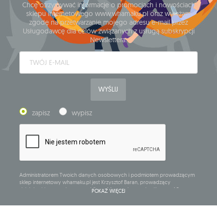
Chcę otrzymywać informacje o promocjach i nowościach
sklepu internetowego www.whamaku.pl oraz wyrażam
zgodę na przetwarzanie mojego adresu e-mail przez
Usługodawcę dla celów związanych z usługą subskrypcji
Newslettera.
WYŚLIJ
zapisz
wypisz
Administratorem Twoich danych osobowych i podmiotem prowadzącym
sklep internetowy whamaku.pl jest Krzysztof Baran, prowadzący
działalność gospodarczą pod firmą: Mouton Interactive Krzysztof Baran
POKAŻ WIĘCEJ
wpisaną do Centralnej Ewidencji i Informacji o Działalności Gospodarczej,
adres głównego miejsca wykonywania działalności w Siedlcach, ul.
Starowiejska 265, kod pocztowy: 08-110, posiadający numer NIP: 821-152-01-