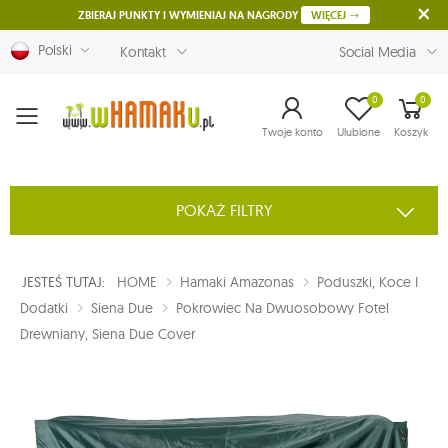
ZBIERAJ PUNKTY I WYMIENIAJ NA NAGRODY
WIĘCEJ
Polski
Kontakt
Social Media
0
0
Menu
Twoje konto
Ulubione
Koszyk
POKAŻ FILTRY
JESTEŚ TUTAJ:
HOME
Hamaki Amazonas
Poduszki, Koce I
Dodatki
Siena Due
Pokrowiec Na Dwuosobowy Fotel
Drewniany, Siena Due Cover