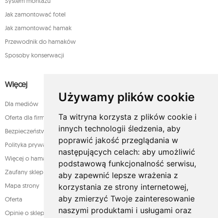
System montażu
Jak zamontować fotel
Jak zamontować hamak
Przewodnik do hamaków
Sposoby konserwacji
Więcej
Używamy plików cookie
Dla mediów
Ta witryna korzysta z plików cookie i
Oferta dla firm
innych technologii śledzenia, aby
Bezpieczeństwo płatności
poprawić jakość przeglądania w
Polityka prywatności
następujących celach:
aby umożliwić
Więcej o hamakach
podstawową funkcjonalność serwisu
,
Zaufany sklep
aby zapewnić lepsze wrażenia z
Mapa strony
korzystania ze strony internetowej
,
aby zmierzyć Twoje zainteresowanie
Oferta
naszymi produktami i usługami oraz
Opinie o sklepie