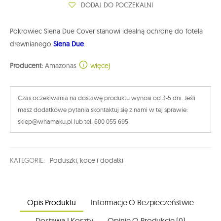
DODAJ DO POCZEKALNI
Pokrowiec Siena Due Cover stanowi idealną ochronę do fotela
drewnianego
Siena Due
.
Producent:
Amazonas
więcej
Czas oczekiwania na dostawę produktu wynosi od 3-5 dni. Jeśli
masz dodatkowe pytania skontaktuj się z nami w tej sprawie:
sklep@whamaku.pl lub tel. 600 055 695
KATEGORIE:
Poduszki, koce i dodatki
Opis Produktu
Informacje O Bezpieczeństwie
Dostawa I Koszty
Opinie O Produkcie (0)