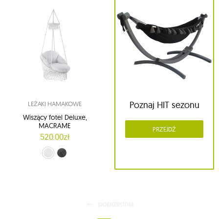
Poznaj HIT sezonu
LEŻAKI HAMAKOWE
Wiszący fotel Deluxe,
MACRAME
PRZEJDŹ
520.00zł
biały (01-White)
czarny (Eclipse)
poprzednia