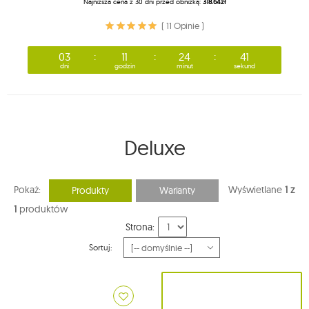
Najniższa cena z 30 dni przed obniżką:
318.64zł
( 11 Opinie )
03
11
24
41
dni
godzin
minut
sekund
Deluxe
Pokaż:
Wyświetlane
1 z
Produkty
Warianty
1
produktów
Strona:
Sortuj: