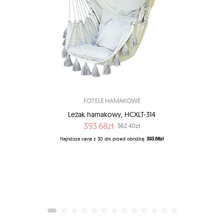
FOTELE HAMAKOWE
Leżak hamakowy, HCXLT-314
393.68zł
562.40zł
Najniższa cena z 30 dni przed obniżką:
393.68zł