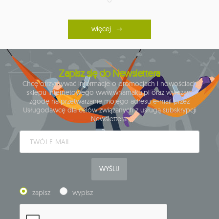
więcej
Zapisz się do Newslettera
Chcę otrzymywać informacje o promocjach i nowościach
sklepu internetowego www.whamaku.pl oraz wyrażam
zgodę na przetwarzanie mojego adresu e-mail przez
Usługodawcę dla celów związanych z usługą subskrypcji
Newslettera.
WYŚLIJ
zapisz
wypisz