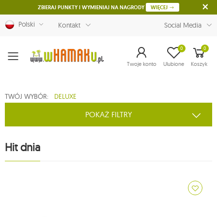
ZBIERAJ PUNKTY I WYMIENIAJ NA NAGRODY
WIĘCEJ
Polski
Kontakt
Social Media
0
0
Menu
Twoje konto
Ulubione
Koszyk
TWÓJ WYBÓR:
DELUXE
POKAŻ FILTRY
Hit dnia