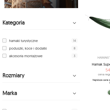
Kategoria
14
hamaki turystyczne
8
poduszki, koce i dodatki
3
akcesoria montażowe
HAMAKI 
Hamak Super
54
Rozmiary
cena reg
Najniższa cena 
Marka
Forest G