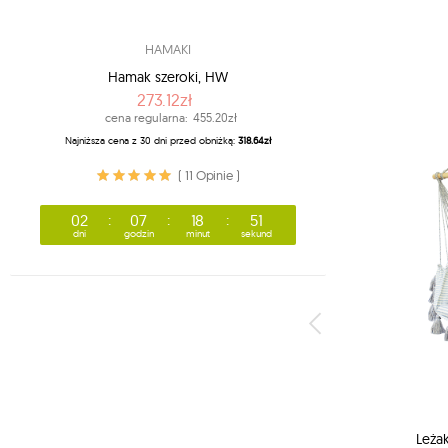
HAMAKI
Hamak szeroki, HW
273.12zł
cena regularna:
455.20zł
Najniższa cena z 30 dni przed obniżką:
318.64zł
( 11 Opinie )
02
07
18
50
dni
godzin
minut
sekund
Leża