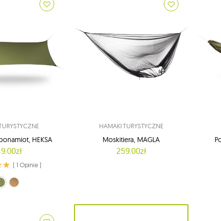
TURYSTYCZNE
HAMAKI TURYSTYCZNE
arponamiot, HEKSA
Moskitiera, MAGLA
Po
9.00zł
259.00zł
( 1 Opinie )
Crocodi
(Crocodile Green)
y (Walnut Brown)