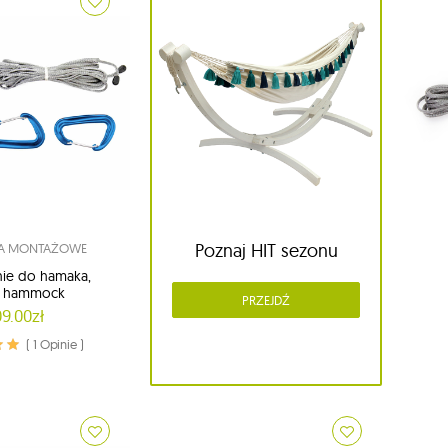
Poznaj HIT sezonu
IA MONTAŻOWE
nie do hamaka,
 hammock
PRZEJDŹ
9.00zł
( 1 Opinie )