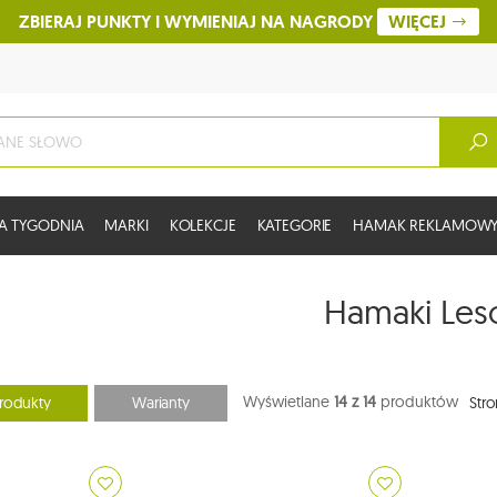
ZBIERAJ PUNKTY I WYMIENIAJ NA NAGRODY
WIĘCEJ
A TYGODNIA
MARKI
KOLEKCJE
KATEGORIE
HAMAK REKLAMOW
Hamaki Les
Wyświetlane
14 z 14
produktów
rodukty
Warianty
Stro