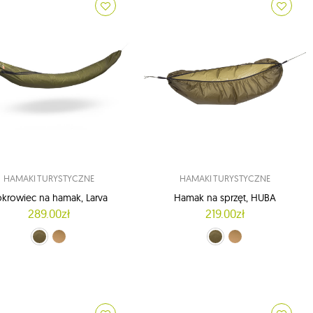
HAMAKI TURYSTYCZNE
HAMAKI TURYSTYCZNE
krowiec na hamak, Larva
Hamak na sprzęt, HUBA
289.00zł
219.00zł
le Green (Crocodile green)
Brązowy (Kangaroo brown)
Crocodile Green (Crocodile green)
Brązowy (Kangaroo brown)