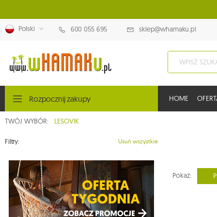
Polski
600 055 695
sklep@whamaku.pl
Rozpocznij zakupy
HOME
OFERT
TWÓJ WYBÓR:
LESOVIK
Filtry:
Usuń wszystkie
Pokaż:
P