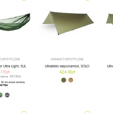
TURYSTYCZNE
HAMAKI TURYSTYCZNE
 Ultra Light, SUL
Ultralekki tarponamiot, SOLO
Ult
7.15zł
424.00zł
ularna:
607.95zł
Crocodile Green (Crocodile Green)
Brązowy (Kangaroo)
Crocodi
z 30 dni przed obniżką:
547.15zł
reen (1)
czarny (2)