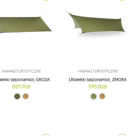
HAMAKI TURYSTYCZNE
HAMAKI TURYSTYCZNE
ralekki tarponamiot, GROZA
Ultralekki tarponamiot, ZMORA
699.00zł
599.00zł
le Green (Crocodile Green)
Brązowy (Kangaroo)
Crocodile Green (Crocodile Green)
Brązowy (Kangaroo)