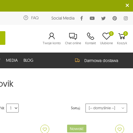
FAQ
Social Media
0
0
Twoje konto
Chat online
Kontakt
Ulubione
Koszyk
Y
MEDIA
BLOG
Darmowa dostawa
ovik
na:
Sortuj:
Nowość