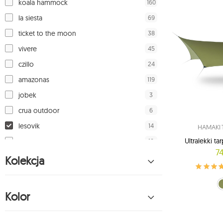
160
koala hammock
69
la siesta
38
ticket to the moon
45
vivere
24
czillo
119
amazonas
3
jobek
6
crua outdoor
14
lesovik
HAMAKI 
Ultralekki t
18
cacoon
74
19
jagram
Kolekcja
19
liv
Crocodile Green 
Brązow
17
kubki emalco
Kolor
8
spokey
2
exped