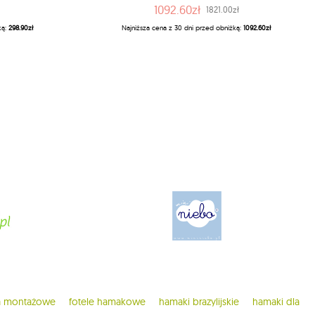
1092.60zł
1821.00zł
ką:
298.90zł
Najniższa cena z 30 dni przed obniżką:
1092.60zł
ia montażowe
fotele hamakowe
hamaki brazylijskie
hamaki dla