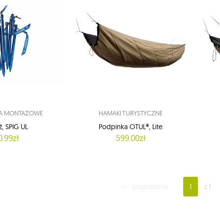
IA MONTAŻOWE
HAMAKI TURYSTYCZNE
ź, SPIG UL
Podpinka OTUL®, Lite
0.99zł
599.00zł
poprzednia
1
z 1