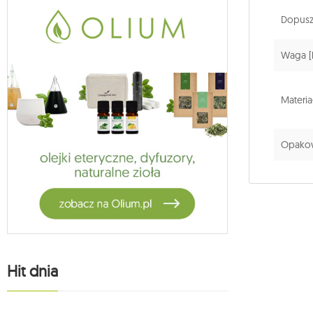
Dopuszc
Waga [
Materia
Opakow
Hit dnia