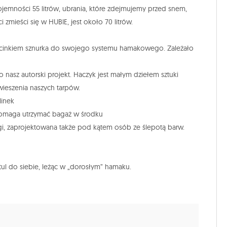
emności 55 litrów, ubrania, które zdejmujemy przed snem,
zmieści się w HUBIE, jest około 70 litrów.
 odcinkiem sznurka do swojego systemu hamakowego. Zależało
 nasz autorski projekt. Haczyk jest małym dziełem sztuki
wieszenia naszych tarpów.
linek
 pomaga utrzymać bagaż w środku
ugi, zaprojektowana także pod kątem osób ze ślepotą barw.
ul do siebie, leżąc w „dorosłym” hamaku.