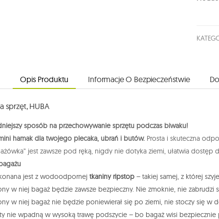
KATEGO
Opis Produktu
Informacje O Bezpieczeństwie
Do
a sprzęt, HUBA
niejszy sposób na przechowywanie sprzętu podczas biwaku!
ini hamak dla twojego plecaka, ubrań i butów.
Prosta i skuteczna odpo
ażówka” jest zawsze pod ręką, nigdy nie dotyka ziemi, ułatwia dostęp d
bagażu
konana jest z wodoodpornej
tkaniny ripstop
– takiej samej, z której szy
ny w niej bagaż będzie zawsze bezpieczny. Nie zmoknie, nie zabrudzi s
ny w niej bagaż nie będzie poniewierał się po ziemi, nie stoczy się 
ty nie wpadną w wysoką trawę podszycie – bo bagaż wisi bezpieczn