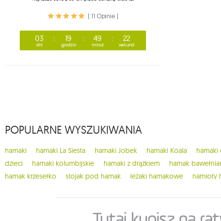
( 11 Opinie )
03
19
49
21
dni
godzin
minut
sekund
POPULARNE WYSZUKIWANIA
hamaki
hamaki La Siesta
hamaki Jobek
hamaki Koala
hamaki
dzieci
hamaki kolumbijskie
hamaki z drążkiem
hamak bawełnia
hamak krzesełko
stojak pod hamak
leżaki hamakowe
namioty