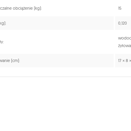
zalne obciążenie [kg]:
15
kg]:
0,120
wodood
ły:
żyłowa
anie [cm]:
17 × 8 