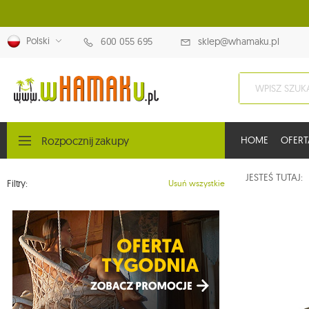
Polski
600 055 695
sklep@whamaku.pl
Rozpocznij zakupy
HOME
OFERT
JESTEŚ TUTAJ
Filtry:
Usuń wszystkie