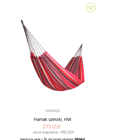
HAMAKI
Hamak szeroki, HW
273.12zł
cena regularna:
455.20zł
Najniższa cena z 30 dni przed obniżką:
318.64zł