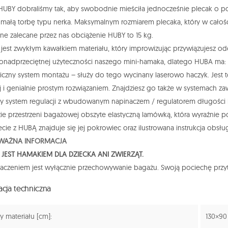
UBY dobraliśmy tak, aby swobodnie mieściła jednocześnie plecak o poj
 małą torbę typu nerka. Maksymalnym rozmiarem plecaka, który w całości 
e zalecane przez nas obciążenie HUBY to 15 kg.
jest zwykłym kawałkiem materiału, który improwizując przywiązujesz
onadprzeciętnej użyteczności naszego mini-hamaka, dlatego HUBA ma:
iczny system montażu – służy do tego wycinany laserowo haczyk. Jest to
 i genialnie prostym rozwiązaniem. Znajdziesz go także w systemach za
jny system regulacji z wbudowanym napinaczem / regulatorem długości 
ie przestrzeni bagażowej obszyte elastyczną lamówką, która wyraźnie
ie z HUBĄ znajduje się jej pokrowiec oraz ilustrowana instrukcja obsł
WAŻNA INFORMACJA
 JEST HAMAKIEM DLA DZIECKA ANI ZWIERZĄT.
naczeniem jest wyłącznie przechowywanie bagażu. Swoją pociechę przyt
acja techniczna
 materiału [cm]:
130×90