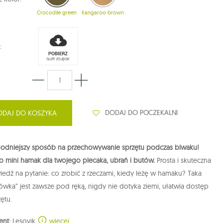
Crocodile green
Kangaroo brown
:
DODAJ DO POCZEKALNI
ODAJ DO KOSZYKA
odniejszy sposób na przechowywanie sprzętu podczas biwaku!
o mini hamak dla twojego plecaka, ubrań i butów.
Prosta i skuteczna
dź na pytanie: co zrobić z rzeczami, kiedy leżę w hamaku? Taka
wka” jest zawsze pod ręką, nigdy nie dotyka ziemi, ułatwia dostęp
ętu.
ent:
Lesovik
więcej