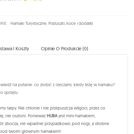
RIE:
Hamaki Turystyczne
,
Poduszki, koce i dodatki
stawa I Koszty
Opinie O Produkcie (0)
wiedź na pytanie: co zrobić z rzeczami, kiedy leżę w hamaku?
o sprzętu.
jemy tarpy. Nie chłonie i nie przepuszcza wilgoci, przez co
ię, nie oszroni. Ponieważ
HUBA
jest mini-hamakiem,
w dół zbocza, nie wpadnie przypadkowo pod nogi, a drobne
ie pod twoim głównym hamakiem!