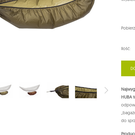
Pobierz
Ilość:
D
Najwyg
HUBA t
odpowie
„bagażó
do sprz
Produc