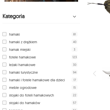
Kategoria
81
hamaki
40
hamaki z drążkiem
3
hamak miejski
123
fotele hamakowe
30
leżaki hamakowe
94
hamaki turystyczne
17
hamaki i fotele hamakowe dla dzieci
15
meble ogrodowe
22
stojaki do foteli hamakowych
57
stojaki do hamaków