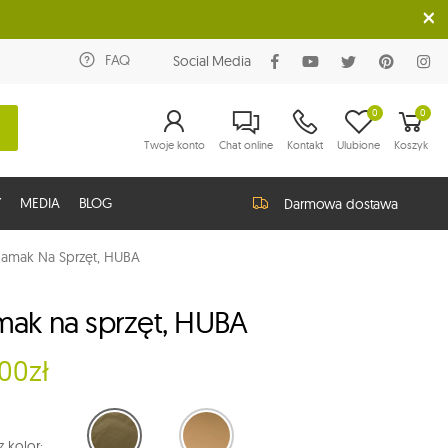
FAQ
Social Media
0
0
Twoje konto
Chat online
Kontakt
Ulubione
Koszyk
Y
MEDIA
BLOG
Darmowa dostawa
amak Na Sprzęt, HUBA
ak na sprzęt, HUBA
.00zł
 kolor: