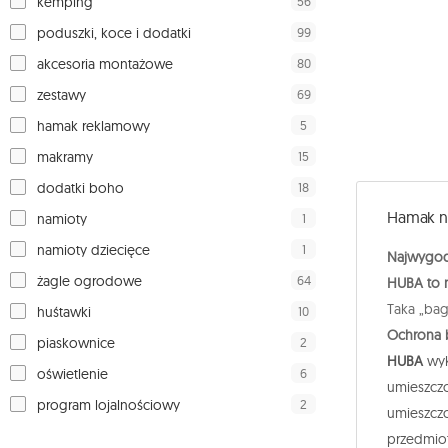
56
kemping
99
poduszki, koce i dodatki
80
akcesoria montażowe
69
zestawy
5
hamak reklamowy
15
makramy
18
dodatki boho
Hamak n
1
namioty
1
namioty dziecięce
Najwygod
64
żagle ogrodowe
HUBA to m
Taka „bag
10
huśtawki
Ochrona 
2
piaskownice
HUBA
wy
6
oświetlenie
umieszczo
2
program lojalnościowy
umieszczo
przedmio