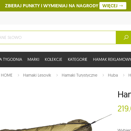
ZBIERAJ PUNKTY I WYMIENIAJ NA NAGRODY
WIĘCEJ
A TYGODNIA
MARKI
KOLEKCJE
KATEGORIE
HAMAK REKLAMOW
:
HOME
Hamaki Lesovik
Hamaki Turystyczne
Huba
H
Ham
219
Wybierz