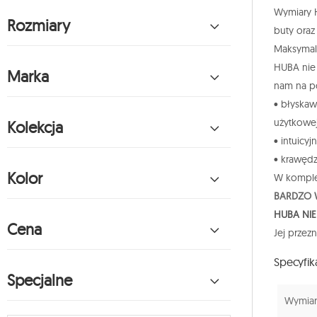
Wymiary H
Rozmiary
buty oraz
Maksymaln
HUBA nie 
Marka
nam na p
• błyskaw
użytkowej
Kolekcja
• intuicy
• krawędz
Kolor
W komplec
BARDZO 
HUBA NIE
Cena
Jej przez
Specyfik
Specjalne
Wymiary