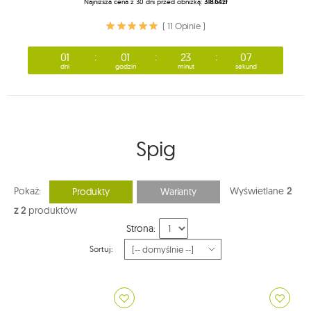
Najniższa cena z 30 dni przed obniżką:
318.64zł
( 11 Opinie )
01
01
23
07
dni
godzin
minut
sekund
Spig
Pokaż:
Wyświetlane
2
Produkty
Warianty
z 2
produktów
Strona:
Sortuj: