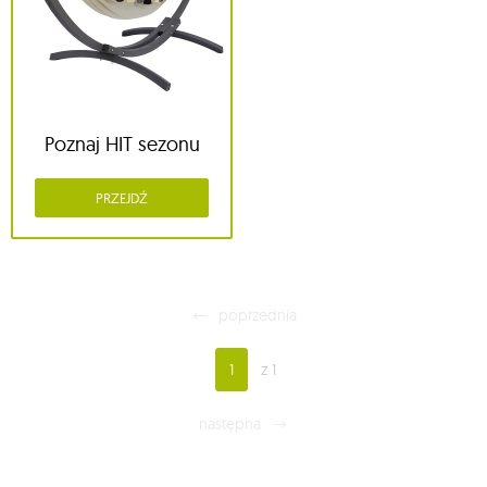
Poznaj HIT sezonu
PRZEJDŹ
poprzednia
1
z 1
następna