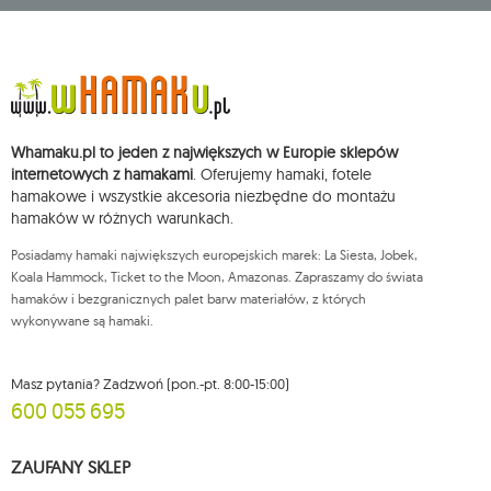
adres głównego miejsca wykonywania działalności w Siedlcach, ul.
Starowiejska 265, kod pocztowy: 08-110, posiadający numer NIP: 821-152-01-
37, REGON: 711650928 .
Dane będą przetwarzane w celu wysyłki newslettera i przechowywane do
chwili rezygnacji z subskrypcji.
Przysługuje Ci prawo do żądania dostępu do swoich danych osobowych,
ich sprostowania, usunięcia, ograniczenia przetwarzania, wniesienia
Whamaku.pl to jeden z największych w Europie sklepów
sprzeciwu wobec przetwarzania swoich danych oraz prawo do
wniesienia skargi do organu nadzorczego oraz cofnięcia zgody w
internetowych z hamakami
. Oferujemy hamaki, fotele
dowolnym momencie bez wpływu na zgodność z prawem przetwarzania,
hamakowe i wszystkie akcesoria niezbędne do montażu
którego dokonano na podstawie zgody przed jej cofnięciem. W tym celu
hamaków w różnych warunkach.
możesz kontaktować się z działem obsługi klienta Mouton Interactive pod
adresem e-mail lub pisemnie na adres siedziby.
Posiadamy hamaki największych europejskich marek: La Siesta, Jobek,
Więcej informacji:
www.mouton.pl/ODO
Koala Hammock, Ticket to the Moon, Amazonas. Zapraszamy do świata
hamaków i bezgranicznych palet barw materiałów, z których
wykonywane są hamaki.
Masz pytania? Zadzwoń (pon.-pt. 8:00-15:00)
600 055 695
ZAUFANY SKLEP