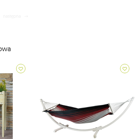
następna
iowa