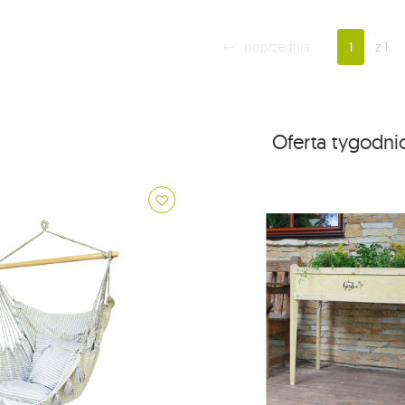
poprzednia
1
z 1
Oferta tygodn