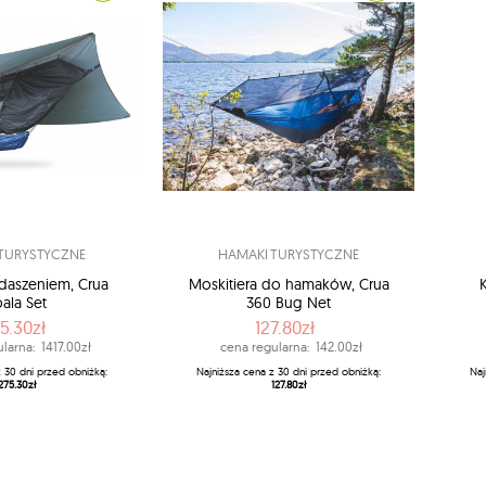
TURYSTYCZNE
HAMAKI TURYSTYCZNE
daszeniem, Crua
Moskitiera do hamaków, Crua
ala Set
360 Bug Net
5.30zł
127.80zł
larna:
1417.00zł
cena regularna:
142.00zł
z 30 dni przed obniżką:
Najniższa cena z 30 dni przed obniżką:
Naj
275.30zł
127.80zł