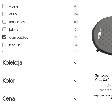
45
vivere
24
czillo
119
amazonas
2
jobek
6
crua outdoor
14
lesovik
18
cacoon
19
jagram
Kolekcja
19
liv
Samopompu
17
kubki emalco
Kolor
Crua Self I
8
spokey
37
cena reg
2
exped
Najniższa cena 
Cena
17
macramas
162
zolta