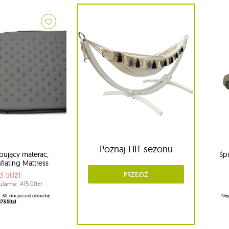
Poznaj HIT sezonu
jący materac,
Śp
nflating Mattress
3.50zł
PRZEJDŹ
ularna:
415.00zł
z 30 dni przed obniżką:
Naj
373.50zł