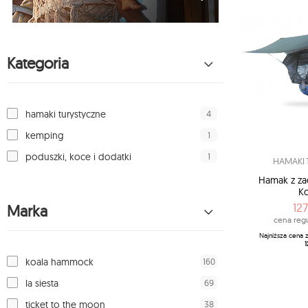
Kategoria
4
hamaki turystyczne
1
kemping
1
poduszki, koce i dodatki
HAMAKI 
Hamak z za
Ko
127
Marka
cena regu
Najniższa cena 
1
160
koala hammock
69
la siesta
38
ticket to the moon