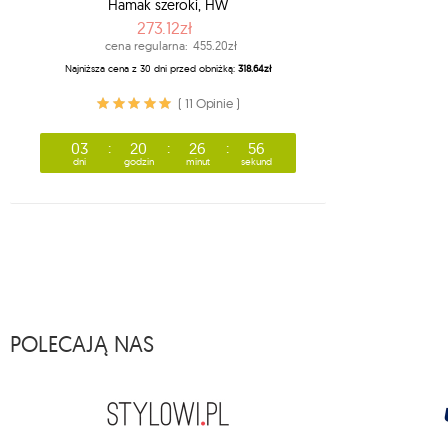
Hamak szeroki, HW
273.12zł
cena regularna:
455.20zł
Najniższa cena z 30 dni przed obniżką:
318.64zł
( 11 Opinie )
03
20
26
55
dni
godzin
minut
sekund
POLECAJĄ NAS