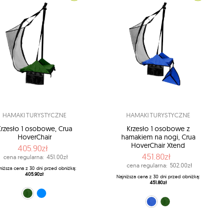
HAMAKI TURYSTYCZNE
HAMAKI TURYSTYCZNE
Krzesło 1 osobowe, Crua
Krzesło 1 osobowe z
HoverChair
hamakiem na nogi, Crua
HoverChair Xtend
405.90zł
451.80zł
cena regularna:
451.00zł
cena regularna:
502.00zł
niższa cena z 30 dni przed obniżką:
405.90zł
Najniższa cena z 30 dni przed obniżką:
451.80zł
zielony (HC-G01)
niebieski (HC-G02)
niebieski (HCX-B01)
zielony (HCX-G01)