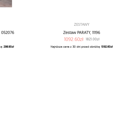
ZESTAWY
 052076
Zestaw PARATY, 11196
1092.60zł
1821.00zł
ką:
298.90zł
Najniższa cena z 30 dni przed obniżką:
1092.60zł