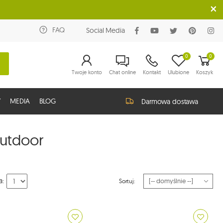
FAQ
Social Media
0
0
Twoje konto
Chat online
Kontakt
Ulubione
Koszyk
Y
MEDIA
BLOG
Darmowa dostawa
utdoor
a:
Sortuj: