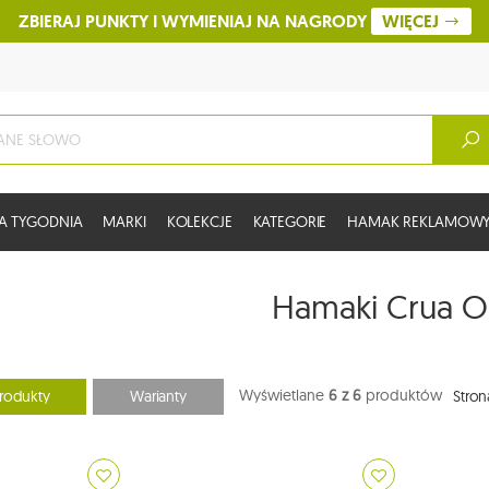
ZBIERAJ PUNKTY I WYMIENIAJ NA NAGRODY
WIĘCEJ
A TYGODNIA
MARKI
KOLEKCJE
KATEGORIE
HAMAK REKLAMOW
Hamaki Crua O
Wyświetlane
6 z 6
produktów
rodukty
Warianty
Stron