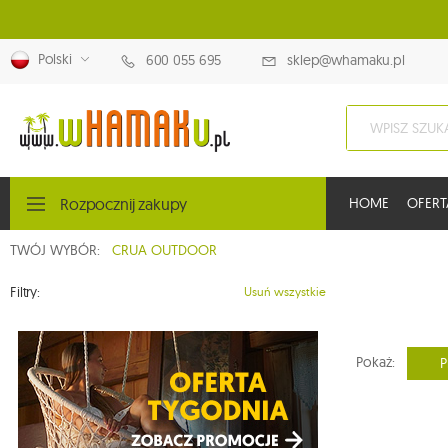
Polski
600 055 695
sklep@whamaku.pl
Rozpocznij zakupy
HOME
OFERT
TWÓJ WYBÓR:
CRUA OUTDOOR
Filtry:
Usuń wszystkie
Pokaż:
P