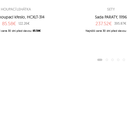
HOUPACÍ LEHÁTKA
SETY
houpací křeslo, HCXLT-314
Sada PARATY, 1119
85.58€
237.52€
122.26€
395.87€
í cena 30 dní před slevou:
85.58€
Nejnižší cena 30 dní před slevou