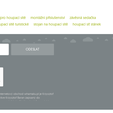
 pro houpací sítě
montážní příslušenství
závěsná sedačka
pací sítě turistické
stojan na houpací sítě
houpací síť stánek
ODESLAT
internetový obchod whamaku.pl je Krzysztof
tive Krzysztof Baran zapsaný do
sta podnikání v Siedlcach, ul. Starowiejska
11650928.
uchovávány do doby zrušení subskripce.