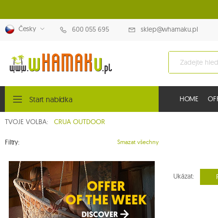
Česky
600 055 695
sklep@whamaku.pl
Start nabídka
HOME
OF
TVOJE VOLBA:
CRUA OUTDOOR
Filtry:
Smazat všechny
Ukázat: