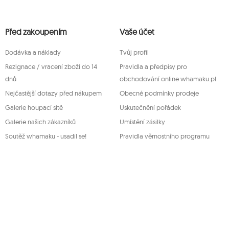
Přísluší vám právo k požádání o přístup k vašim osobním ú
zpracování, podání námitky vůči zpracování svých údajů 
Před zakoupením
orgánu a zrušení souhlasu v libovolném momentu aniž je t
Vaše účet
provedeno na základě souhlasu před jeho zrušením. Za tí
servis Mouton Interactive na e-mailové adrese nebo písem
Dodávka a náklady
Tvůj profil
Více informací:
www.mouton.pl/ODO
Rezignace / vracení zboží do 14
Pravidla a předpisy pro
dnů
obchodování online whamaku.pl
Nejčastější dotazy před nákupem
Obecné podmínky prodeje
Galerie houpací sítě
Uskutečnění pořádek
Galerie našich zákazníků
Umístění zásilky
Soutěž whamaku - usadil se!
Pravidla věrnostního programu