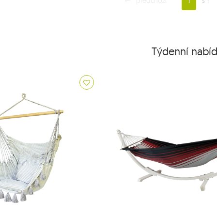
předchozí
1
s 1
Týdenní nabí