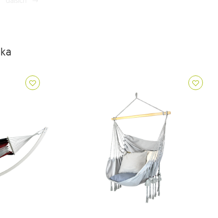
dalších
dka