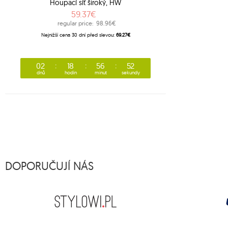
Houpací síť široký, HW
59.37€
regular price:
98.96€
Nejnižší cena 30 dní před slevou:
69.27€
02
18
56
52
dnů
hodin
minut
sekundy
DOPORUČUJÍ NÁS