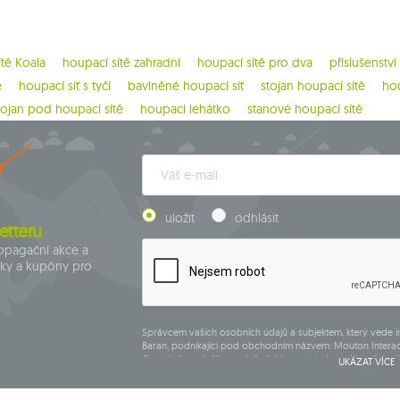
ítě Koala
houpací sítě zahradní
houpací sítě pro dva
příslušenství
ě
houpací síť s tyčí
bavlněné houpací síť
stojan houpací sítě
hou
tojan pod houpací sítě
houpací lehátko
stanové houpací sítě
uložit
odhlásit
etteru
ropagační akce a
dky a kupóny pro
Správcem vašich osobních údajů a subjektem, který vede 
Baran, podnikající pod obchodním názvem: Mouton Interac
Centrálního rejstříku podnikajících osob, adresa hlavního mí
UKÁZAT VÍCE
265, poštovní směrovací číslo 08-110, DIČ: 821-152-01-37, IČ:7
Údaje budou zpracovány za účelem zásilky newsletteru a 