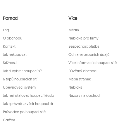
dajům, jejich opravě, odstranění, omezení
a právo na podání žaloby dozorčímu
ím dotčena zákonnost zpracování, které bylo
Pomoci
Více
mto účelem můžete kontaktovat zákaznický
ně na adrese firmy.
Faq
Média
O obchodu
Nabídka pro firmy
Kontakt
Bezpečnost platba
Jak nakupovat
Ochrana osobních údajů
Stížnosti
Více informací o houpací sítě
Jak si vybrat houpací síť
Důvěrný obchod
6 typů houpacích sítí
Mapa stránek
Upevňovací systém
Nabídka
Jak nainstalovat houpací křeslo
Názory na obchod
Jak správně zavěsit houpací síť
Průvodce po houpací sítě
Údržba