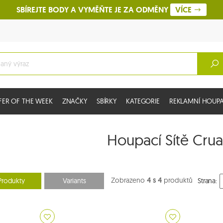
SBÍREJTE BODY A VYMĚŇTE JE ZA ODMĚNY
VÍCE
FER OF THE WEEK
ZNAČKY
SBÍRKY
KATEGORIE
REKLAMNÍ HOUPAC
Houpací Sítě Cru
Zobrazeno
4 s 4
produktů
Produkty
Variants
Strana: