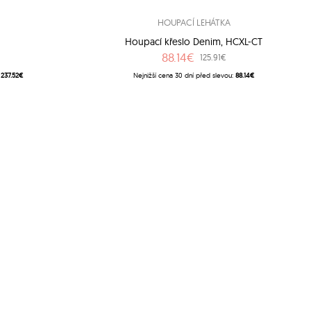
HOUPACÍ LEHÁTKA
6
Houpací křeslo Denim, HCXL-CT
88.14€
125.91€
:
237.52€
Nejnižší cena 30 dní před slevou:
88.14€