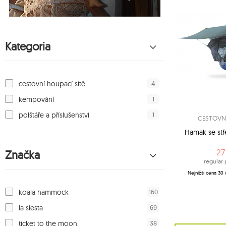
Kategoria
4
cestovní houpací sítě
1
kempování
1
polštáře a příslušenství
CESTOVNÍ
Hamak se stř
27
Značka
regular 
Nejnižší cena 30 
160
koala hammock
69
la siesta
38
ticket to the moon