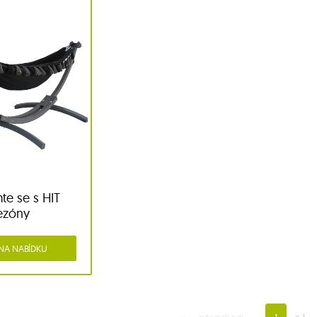
te se s HIT
ezóny
 NA NABÍDKU