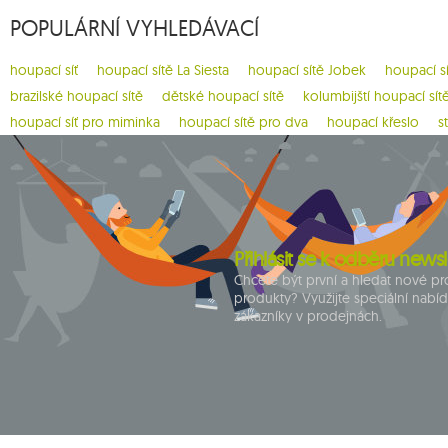
POPULÁRNÍ VYHLEDÁVACÍ
houpací síť
houpací sítě La Siesta
houpací sítě Jobek
houpací s
brazilské houpací sítě
dětské houpací sítě
kolumbijští houpací sít
houpací síť pro miminka
houpací sítě pro dva
houpací křeslo
s
Přihlásit se k odběru newsl
Chcete být první a hledat nové p
produkty? Využijte speciální nabí
zákazníky v prodejnách.