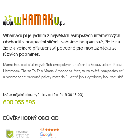
Whamaku.pl je jedním z největších evropských internetových
obchodů s houpacími sítěmi.
Nabízíme houpací sítě, židle na
židle a veškeré příslušenství potřebné pro montáž háčků za
různých podmínek.
Máme houpací sítě největších evropských značek: La Siesta, Jobek, Koala
Hammock, Ticket To The Moon, Amazonas. Vítejte ve světě houpacích sítí
a neomezené barevné palety materiálů, které jsou vyrobeny houpací sítě.
Máte nějaké dotazy? Hovor (Po-Pá 8:00-15:00)
600 055 695
DŮVĚRYHODNÝ OBCHOD