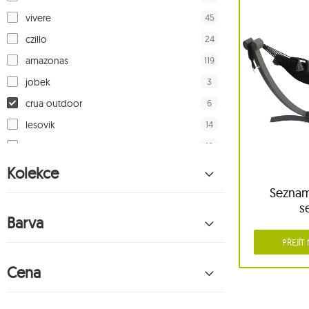
45
vivere
24
czillo
119
amazonas
3
jobek
6
crua outdoor
14
lesovik
18
cacoon
19
jagram
Kolekce
19
liv
Seznam
s
17
hrnky emalco
Barva
8
spokey
PŘEJÍT
2
exped
Cena
17
macramas
163
zolta