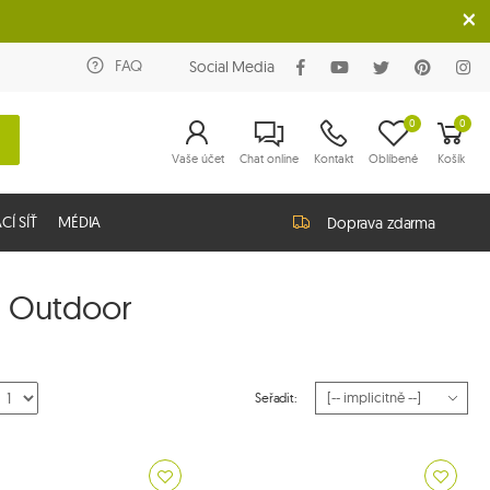
FAQ
Social Media
0
0
Vaše účet
Chat online
Kontakt
Oblíbené
Košík
Í SÍŤ
MÉDIA
Doprava zdarma
a Outdoor
Seřadit: