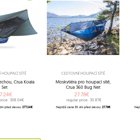
 HOUPACÍ SÍTĚ
CESTOVNÍ HOUPACÍ SÍTĚ
echou, Crua Koala
Moskytiéra pro houpací sítě,
Set
Crua 360 Bug Net
7.24€
27.78€
price:
308.04€
regular price:
30.87€
dní před slevou:
277.24€
Nejnižší cena 30 dní před slevou:
27.78€
Nejn