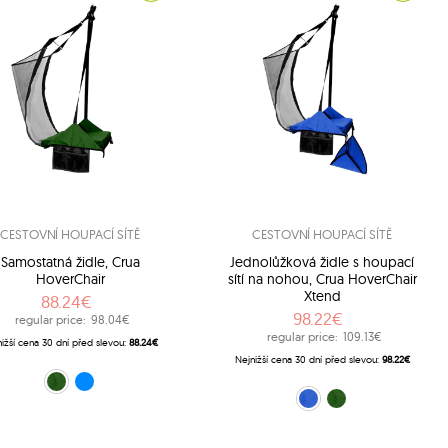
CESTOVNÍ HOUPACÍ SÍTĚ
CESTOVNÍ HOUPACÍ SÍTĚ
Samostatná židle, Crua
Jednolůžková židle s houpací
HoverChair
sítí na nohou, Crua HoverChair
Xtend
88.24€
98.22€
regular price:
98.04€
regular price:
109.13€
ižší cena 30 dní před slevou:
88.24€
Nejnižší cena 30 dní před slevou:
98.22€
Zelený (HC-G01)
Modrý (HC-G02)
Modrý (HCX-B01)
Zelený (HCX-G01)