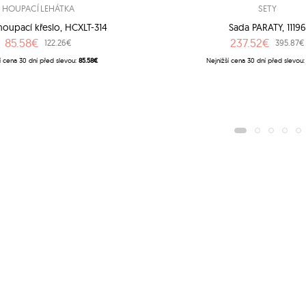
HOUPACÍ LEHÁTKA
SETY
houpací křeslo, HCXLT-314
Sada PARATY, 1119
85.58€
237.52€
122.26€
395.87€
í cena 30 dní před slevou:
85.58€
Nejnižší cena 30 dní před slevou