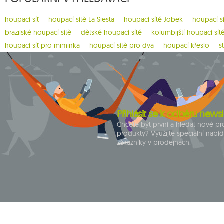
1
california
1
carello baby
houpací síť
houpací sítě La Siesta
houpací sítě Jobek
houpací s
brazilské houpací sítě
dětské houpací sítě
kolumbijští houpací sít
2
casa mount
houpací síť pro miminka
houpací sítě pro dva
houpací křeslo
s
1
chain
1
chaise rocker
1
chico
1
chillounge
Přihlásit se k odběru newsl
1
classic fly
Chcete být první a hledat nové p
2
colibri 3.0
produkty? Využijte speciální nabí
zákazníky v prodejnách.
1
crua koala
9
cumbia
1
deluxe
1
dockside
1
domo
1
door clamp