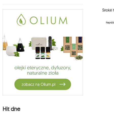
závěsná sedačka koala
6
houpací sítě pro děti koala
Široké 
27
koala houpací síť příslušenství
Nejnižš
1
vela
5
habana
14
měsíční houpací síť
2
měsíční křesla
13
odpružení houpací sítě
1
bavlněné houpací síť
1
zahradní sety
4
stojaki jagram
3
crua outdoor
9
stojan koala
1
oslo
Hit dne
4