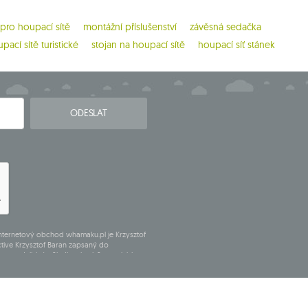
 pro houpací sítě
montážní příslušenství
závěsná sedačka
pací sítě turistické
stojan na houpací sítě
houpací síť stánek
ODESLAT
internetový obchod whamaku.pl je Krzysztof
tive Krzysztof Baran zapsaný do
sta podnikání v Siedlcach, ul. Starowiejska
11650928.
uchovávány do doby zrušení subskripce.
dajům, jejich opravě, odstranění, omezení