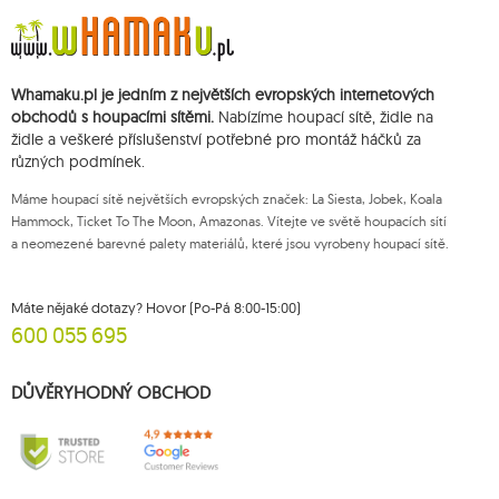
3
double
5
dream
Whamaku.pl je jedním z největších evropských internetových
1
dstand
obchodů s houpacími sítěmi.
Nabízíme houpací sítě, židle na
1
easy +
židle a veškeré příslušenství potřebné pro montáž háčků za
různých podmínek.
1
eco-friendly hammock
2
etno
Máme houpací sítě největších evropských značek: La Siesta, Jobek, Koala
Hammock, Ticket To The Moon, Amazonas. Vítejte ve světě houpacích sítí
2
fat
a neomezené barevné palety materiálů, které jsou vyrobeny houpací sítě.
2
florencia
1
foot rest
Máte nějaké dotazy? Hovor (Po-Pá 8:00-15:00)
600 055 695
149
garden
7
gaya
DŮVĚRYHODNÝ OBCHOD
1
genoa
1
gigante lava
4
globo