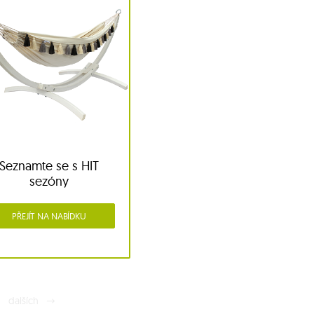
Seznamte se s HIT
sezóny
PŘEJÍT NA NABÍDKU
dalších