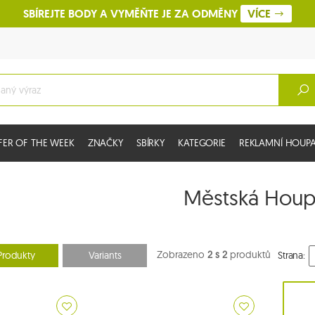
SBÍREJTE BODY A VYMĚŇTE JE ZA ODMĚNY
VÍCE
FER OF THE WEEK
ZNAČKY
SBÍRKY
KATEGORIE
REKLAMNÍ HOUPAC
Městská Houpa
Zobrazeno
2 s 2
produktů
Produkty
Variants
Strana: