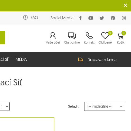
FAQ
Social Media
0
0
Vaše účet
Chat online
Kontakt
Oblíbené
Košík
Í SÍŤ
MÉDIA
Doprava zdarma
cí Síť
Seřadit: