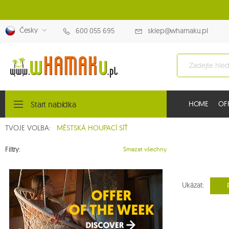
Česky
600 055 695
sklep@whamaku.pl
Start nabídka
HOME
OF
TVOJE VOLBA:
MĚSTSKÁ HOUPACÍ SÍŤ
Filtry:
Smazat všechny
Ukázat: