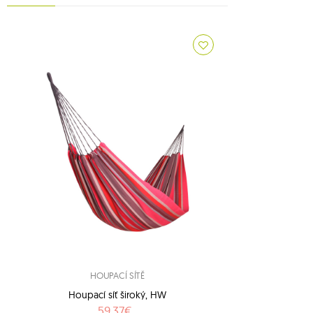
1
1
1
1
3
8
7
adventure
2
american dream
2
apollo
1
arcus
1
arte
1
artista
1
aruba
HOUPACÍ SÍTĚ
1
atlas
Houpací síť široký, HW
1
bamboo
59.37€