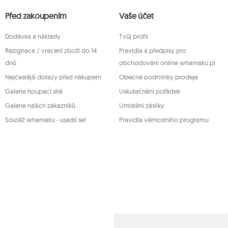
zpracování, podání námitky vůči zpracování svých údajů 
Před zakoupením
orgánu a zrušení souhlasu v libovolném momentu aniž je t
Vaše účet
provedeno na základě souhlasu před jeho zrušením. Za tí
servis Mouton Interactive na e-mailové adrese nebo písem
Dodávka a náklady
Tvůj profil
Více informací:
www.mouton.pl/ODO
Rezignace / vracení zboží do 14
Pravidla a předpisy pro
dnů
obchodování online whamaku.pl
Nejčastější dotazy před nákupem
Obecné podmínky prodeje
Galerie houpací sítě
Uskutečnění pořádek
Galerie našich zákazníků
Umístění zásilky
Soutěž whamaku - usadil se!
Pravidla věrnostního programu