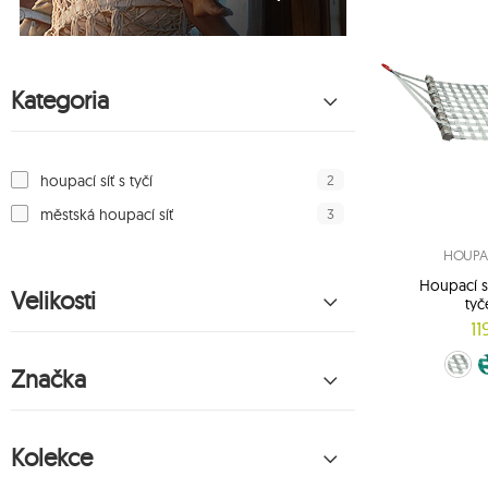
Kategoria
2
houpací síť s tyčí
3
městská houpací síť
HOUPAC
Houpací s
Velikosti
tyč
11
Šedý (1)
Zelen
O
Značka
Kolekce