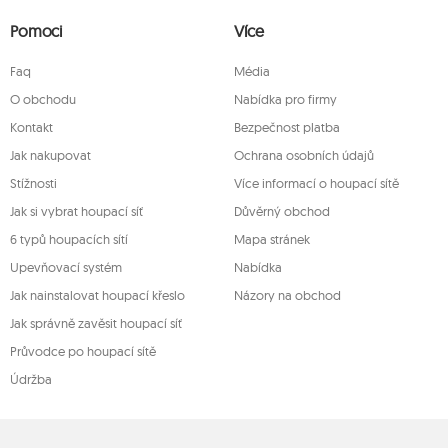
a právo na podání žaloby dozorčímu
ím dotčena zákonnost zpracování, které bylo
Pomoci
Více
mto účelem můžete kontaktovat zákaznický
ně na adrese firmy.
Faq
Média
O obchodu
Nabídka pro firmy
Kontakt
Bezpečnost platba
Jak nakupovat
Ochrana osobních údajů
Stížnosti
Více informací o houpací sítě
Jak si vybrat houpací síť
Důvěrný obchod
6 typů houpacích sítí
Mapa stránek
Upevňovací systém
Nabídka
Jak nainstalovat houpací křeslo
Názory na obchod
Jak správně zavěsit houpací síť
Průvodce po houpací sítě
Údržba