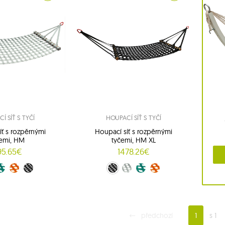
Í SÍŤ S TYČÍ
HOUPACÍ SÍŤ S TYČÍ
íť s rozpěrnými
Houpací síť s rozpěrnými
emi, HM
tyčemi, HM XL
95.65€
1478.26€
ý (2)
ranžový (3)
Černý (4)
Černý (05)
Šedý (1)
Zelený (2)
Oranžový (3)
předchozí
1
s 1