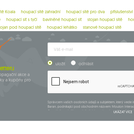
ítě Koala
houpací sítě zahradní
houpací sítě pro dva
příslušenství
ě
houpací síť s tyčí
bavlněné houpací síť
stojan houpací sítě
hou
tojan pod houpací sítě
houpací lehátko
stanové houpací sítě
uložit
odhlásit
etteru
ropagační akce a
dky a kupóny pro
Správcem vašich osobních údajů a subjektem, který vede 
Baran, podnikající pod obchodním názvem: Mouton Interac
Centrálního rejstříku podnikajících osob, adresa hlavního mí
UKÁZAT VÍCE
265, poštovní směrovací číslo 08-110, DIČ: 821-152-01-37, IČ:7
Údaje budou zpracovány za účelem zásilky newsletteru a 
Přísluší vám právo k požádání o přístup k vašim osobním ú