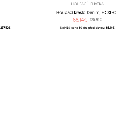
HOUPACÍ LEHÁTKA
6
Houpací křeslo Denim, HCXL-CT
88.14€
125.91€
:
237.52€
Nejnižší cena 30 dní před slevou:
88.14€