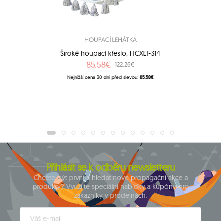
HOUPACÍ LEHÁTKA
Široké houpací křeslo, HCXLT-314
85.58€
122.26€
Nejnižší cena 30 dní před slevou:
85.58€
Přihlásit se k odběru newsletteru
Chcete být první a hledat nové propagační akce a
produkty? Využijte speciální nabídky a kupóny pro
zákazníky v prodejnách.