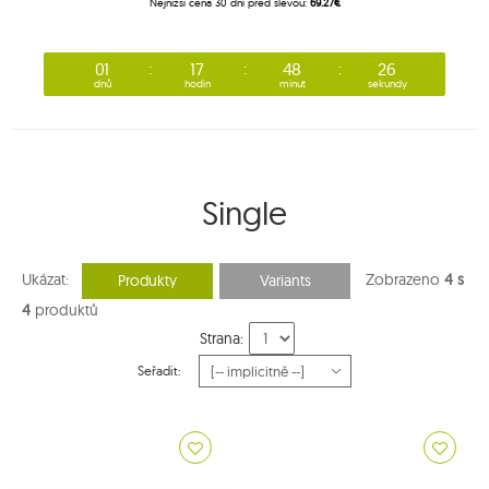
Nejnižší cena 30 dní před slevou:
69.27€
01
17
48
26
dnů
hodin
minut
sekundy
Single
Ukázat:
Zobrazeno
4 s
Produkty
Variants
4
produktů
Strana:
Seřadit: