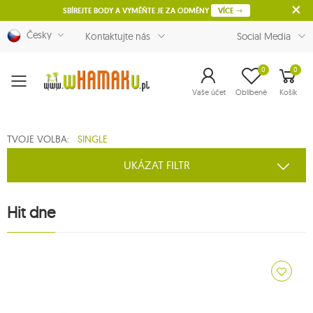
SBÍREJTE BODY A VYMĚŇTE JE ZA ODMĚNY
VÍCE
Česky
Kontaktujte nás
Social Media
0
0
Menu
Vaše účet
Oblíbené
Košík
TVOJE VOLBA:
SINGLE
UKÁZAT FILTR
Hit dne