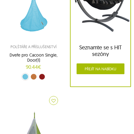
Seznamte se s HIT
POLŠTÁŘE A PŘÍSLUŠENSTVÍ
sezóny
Dveře pro Cacoon Single,
Door(1)
90.44€
PŘEJÍT NA NABÍDKU
Turquoise (CACSDLB10)
Orange Mango (CACSDM3)
Chili Red (CACSDR5)