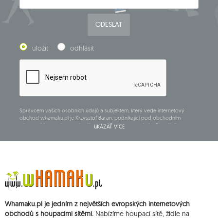
ODESLAT
uložit
odhlásit
Správcem vašich osobních údajů a subjektem, který vede internetový
obchod whamaku.pl je Krzysztof Baran, podnikající pod obchodním
názvem: Mouton Interactive Krzysztof Baran zapsaný do Centrálního
UKÁZAT VÍCE
rejstříku podnikajících osob, adresa hlavního místa podnikání v Siedlcach,
ul. Starowiejska 265, poštovní směrovací číslo 08-110, DIČ: 821-152-01-37,
IČ:711650928.
Údaje budou zpracovány za účelem zásilky newsletteru a uchovávány do
doby zrušení subskripce.
Přísluší vám právo k požádání o přístup k vašim osobním údajům, jejich
opravě, odstranění, omezení zpracování, podání námitky vůči zpracování
svých údajů a právo na podání žaloby dozorčímu orgánu a zrušení
Whamaku.pl je jedním z největších evropských internetových
souhlasu v libovolném momentu aniž je tím dotčena zákonnost zpracování,
které bylo provedeno na základě souhlasu před jeho zrušením. Za tímto
obchodů s houpacími sítěmi.
Nabízíme houpací sítě, židle na