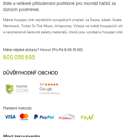
účelem můžete kontaktovat zákaznický servis Mouton Interactive na e-
židle a veškeré příslušenství potřebné pro montáž háčků za
mailové adrese nebo písemně na adrese firmy.
různých podmínek.
Více informací:
www.mouton.pl/ODO
Máme houpací sítě největších evropských značek: La Siesta, Jobek, Koala
Hammock, Ticket To The Moon, Amazonas. Vítejte ve světě houpacích sítí
a neomezené barevné palety materiálů, které jsou vyrobeny houpací sítě.
Máte nějaké dotazy? Hovor (Po-Pá 8:00-15:00)
600 055 695
DŮVĚRYHODNÝ OBCHOD
Platební metody
Před zakoupením