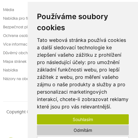
Média
Používáme soubory
Nabídka pro firmy
cookies
Bezpečnost platba
Ochrana osobních údajů
Tato webová stránka používá cookies
Více informací o houpací sítě
a další sledovací technologie ke
Důvěrný obchod
zlepšení vašeho zážitku z prohlížení
Mapa stránek
pro následující účely:
pro umožnění
základní funkčnosti webu
,
pro lepší
Nabídka
zážitek z webu
,
pro měření vašeho
Názory na obchod
zájmu o naše produkty a služby a pro
personalizaci marketingových
interakcí
,
chcete-li zobrazovat reklamy
které jsou pro vás relevantnější
.
Copyright © whamaku.pl. Všechna práva vyhrazena. Designed by
Souhlasím
MOUTON interactive
Najděte nás na adrese:
Odmítám