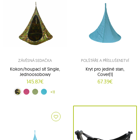
ZÁVĚSNÁ SEDAČKA
POLŠTÁŘE A PŘÍSLUŠENSTVÍ
Kokon/houpací síť Single,
Kryt pro jediné stan,
Jednoosobowy
Cover(1)
145.87€
67.39€
amouflage (CACSC9)
Fuchsia (CACSF11)
Leaf Green (CACSG2)
Turquoise (CACSLB10)
+11