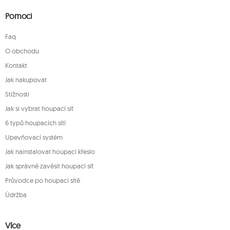
Pomoci
Faq
O obchodu
Kontakt
Jak nakupovat
Stížnosti
Jak si vybrat houpací síť
6 typů houpacích sítí
Upevňovací systém
Jak nainstalovat houpací křeslo
Jak správně zavěsit houpací síť
Průvodce po houpací sítě
Údržba
Více