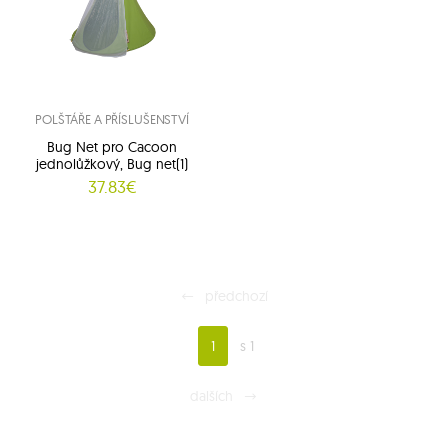
POLŠTÁŘE A PŘÍSLUŠENSTVÍ
Bug Net pro Cacoon
jednolůžkový, Bug net(1)
37.83€
předchozí
1
s 1
dalších