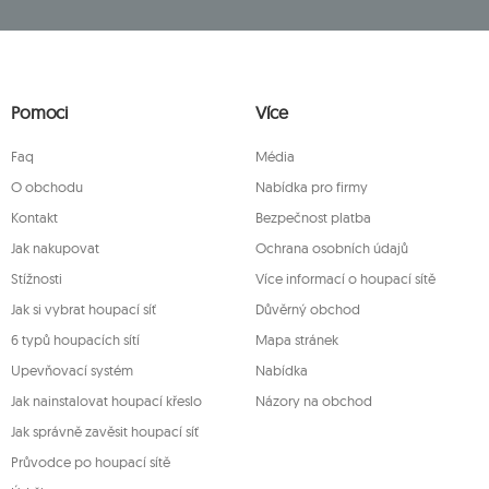
11650928.
uchovávány do doby zrušení subskripce.
dajům, jejich opravě, odstranění, omezení
a právo na podání žaloby dozorčímu
ím dotčena zákonnost zpracování, které bylo
Pomoci
Více
mto účelem můžete kontaktovat zákaznický
ně na adrese firmy.
Faq
Média
O obchodu
Nabídka pro firmy
Kontakt
Bezpečnost platba
Jak nakupovat
Ochrana osobních údajů
Stížnosti
Více informací o houpací sítě
Jak si vybrat houpací síť
Důvěrný obchod
6 typů houpacích sítí
Mapa stránek
Upevňovací systém
Nabídka
Jak nainstalovat houpací křeslo
Názory na obchod
Jak správně zavěsit houpací síť
Průvodce po houpací sítě