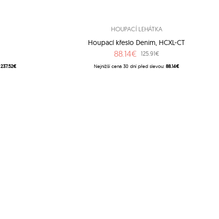
HOUPACÍ LEHÁTKA
6
Houpací křeslo Denim, HCXL-CT
88.14€
125.91€
:
237.52€
Nejnižší cena 30 dní před slevou:
88.14€