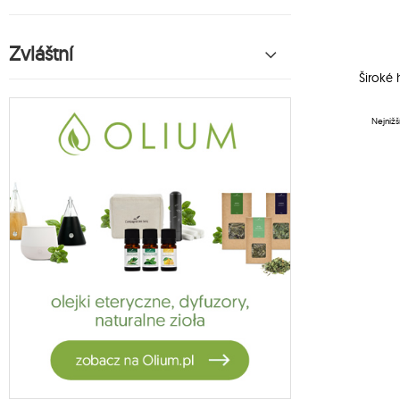
závěsná sedačka koala
6
houpací sítě pro děti koala
Zvláštní
27
koala houpací síť příslušenství
Široké 
1
vela
5
habana
Nejnižš
14
měsíční houpací síť
2
měsíční křesla
13
odpružení houpací sítě
1
bavlněné houpací síť
1
zahradní sety
4
stojaki jagram
3
crua outdoor
9
stojan koala
1
oslo
4