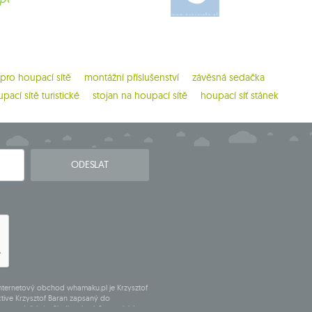
 pro houpací sítě
montážní příslušenství
závěsná sedačka
pací sítě turistické
stojan na houpací sítě
houpací síť stánek
ODESLAT
internetový obchod whamaku.pl je Krzysztof
tive Krzysztof Baran zapsaný do
sta podnikání v Siedlcach, ul. Starowiejska