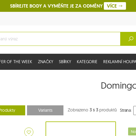
SBÍREJTE BODY A VYMĚŇTE JE ZA ODMĚNY
VÍCE
FER OF THE WEEK
ZNAČKY
SBÍRKY
KATEGORIE
REKLAMNÍ HOUPAC
Doming
Zobrazeno
3 s 3
produktů
Produkty
Variants
Strana:
No