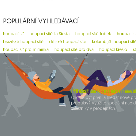
1
california
1
carello baby
POPULÁRNÍ VYHLEDÁVACÍ
2
casa mount
1
chain
houpací síť
houpací sítě La Siesta
houpací sítě Jobek
houpací s
1
chaise rocker
brazilské houpací sítě
dětské houpací sítě
kolumbijští houpací sít
1
chico
houpací síť pro miminka
houpací sítě pro dva
houpací křeslo
s
1
chillounge
1
classic fly
2
colibri 3.0
1
crua koala
Přihlásit se k odběru newsl
9
cumbia
Chcete být první a hledat nové p
produkty? Využijte speciální nabí
1
deluxe
zákazníky v prodejnách.
1
dockside
1
domo
1
door clamp