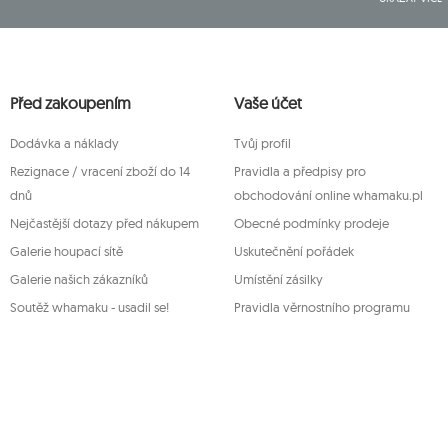
265, poštovní směrovací číslo 08-110, DIČ: 821-152-01-37, IČ:7
Údaje budou zpracovány za účelem zásilky newsletteru a 
Přísluší vám právo k požádání o přístup k vašim osobním ú
zpracování, podání námitky vůči zpracování svých údajů 
Před zakoupením
orgánu a zrušení souhlasu v libovolném momentu aniž je t
Vaše účet
provedeno na základě souhlasu před jeho zrušením. Za tí
servis Mouton Interactive na e-mailové adrese nebo písem
Dodávka a náklady
Tvůj profil
Více informací:
www.mouton.pl/ODO
Rezignace / vracení zboží do 14
Pravidla a předpisy pro
dnů
obchodování online whamaku.pl
Nejčastější dotazy před nákupem
Obecné podmínky prodeje
Galerie houpací sítě
Uskutečnění pořádek
Galerie našich zákazníků
Umístění zásilky
Soutěž whamaku - usadil se!
Pravidla věrnostního programu