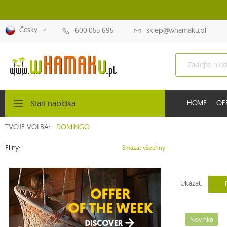
Česky
600 055 695
sklep@whamaku.pl
Start nabídka
HOME
OF
TVOJE VOLBA:
DOMINGO
Filtry:
Smazat všechny
Ukázat:
Novinka