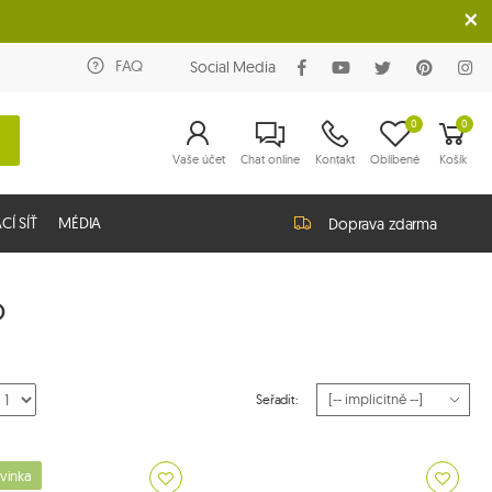
FAQ
Social Media
0
0
Vaše účet
Chat online
Kontakt
Oblíbené
Košík
Í SÍŤ
MÉDIA
Doprava zdarma
o
Seřadit:
vinka