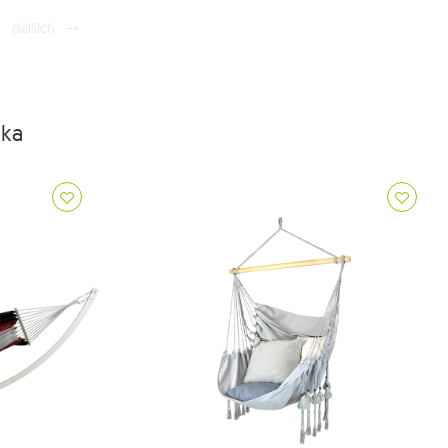
dalších
dka