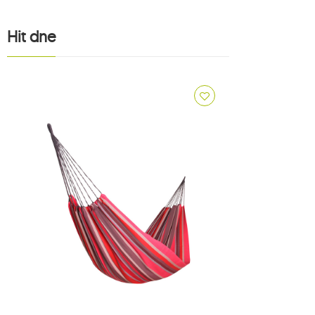
1
1
Hit dne
1
1
3
8
7
adventure
2
american dream
2
apollo
1
arcus
1
arte
1
artista
1
aruba
1
atlas
1
bamboo