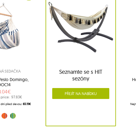
Seznamte se s HIT
NÁ SEDAČKA
sezóny
řeslo Domingo,
H
DOC14
8.04€
PŘEJÍT NA NABÍDKU
 price:
97.83€
 dní před slevou:
83.15€
Nejn
á (13)
oranžová (28)
Zelený (48)
bílá-