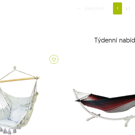
předchozí
1
s 1
Týdenní nabí