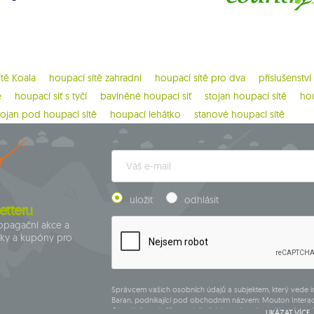
ítě Koala
houpací sítě zahradní
houpací sítě pro dva
příslušenství
ě
houpací síť s tyčí
bavlněné houpací síť
stojan houpací sítě
hou
tojan pod houpací sítě
houpací lehátko
stanové houpací sítě
uložit
odhlásit
etteru
ropagační akce a
dky a kupóny pro
Správcem vašich osobních údajů a subjektem, který vede 
Baran, podnikající pod obchodním názvem: Mouton Interac
Centrálního rejstříku podnikajících osob, adresa hlavního mí
UKÁZAT VÍCE