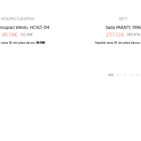
HOUPACÍ LEHÁTKA
SETY
houpací křeslo, HCXLT-314
Sada PARATY, 1119
85.58€
237.52€
122.26€
395.87€
í cena 30 dní před slevou:
85.58€
Nejnižší cena 30 dní před slevou