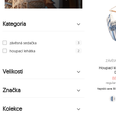
Kategoria
3
závěsná sedačka
2
houpací lehátka
ZÁVĚS
Houpací k
Velikosti
8
regular
Značka
Nejnižší cena 30
bílá-modr
červeno
Kolekce