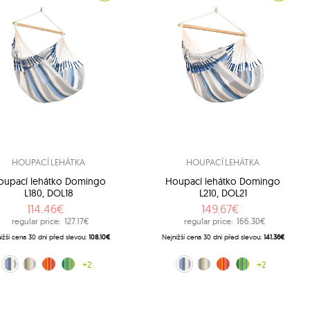
HOUPACÍ LEHÁTKA
HOUPACÍ LEHÁTKA
oupací lehátko Domingo
Houpací lehátko Domingo
L180, DOL18
L210, DOL21
114.46€
149.67€
regular price:
127.17€
regular price:
166.30€
ižší cena 30 dní před slevou:
108.10€
Nejnižší cena 30 dní před slevou:
141.36€
modrá (13)
bílá-zelený (14)
červenooranžová (28)
Zelený (48)
+2
bílá-modrá (13)
bílá-zelený (14)
červenooranžová (28)
Zelený (48)
+2