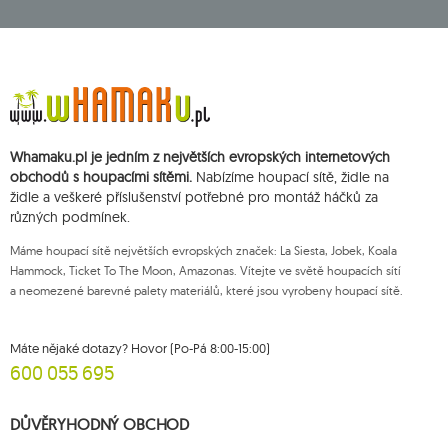
3
double
5
dream
1
dstand
1
easy +
1
eco-friendly hammock
Whamaku.pl je jedním z největších evropských internetových
obchodů s houpacími sítěmi.
Nabízíme houpací sítě, židle na
2
etno
židle a veškeré příslušenství potřebné pro montáž háčků za
2
fat
různých podmínek.
2
florencia
Máme houpací sítě největších evropských značek: La Siesta, Jobek, Koala
1
foot rest
Hammock, Ticket To The Moon, Amazonas. Vítejte ve světě houpacích sítí
a neomezené barevné palety materiálů, které jsou vyrobeny houpací sítě.
149
garden
7
gaya
Máte nějaké dotazy? Hovor (Po-Pá 8:00-15:00)
1
genoa
600 055 695
1
gigante lava
DŮVĚRYHODNÝ OBCHOD
4
globo