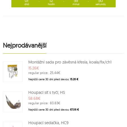
01
12
55
50
dnů
hodin
minut
sekundy
Nejprodávanější
Montážní sada pro závěsná křesla, koala/fix/ch1
15.26€
regular price:
25.44€
Nejnižší cena 30 dní před slevou:
15.26 €
Houpací síť s tyčí, HS
58.68€
regular price:
83.83€
Nejnižší cena 30 dní před slevou:
67.06 €
Houpací sedačka, HC9