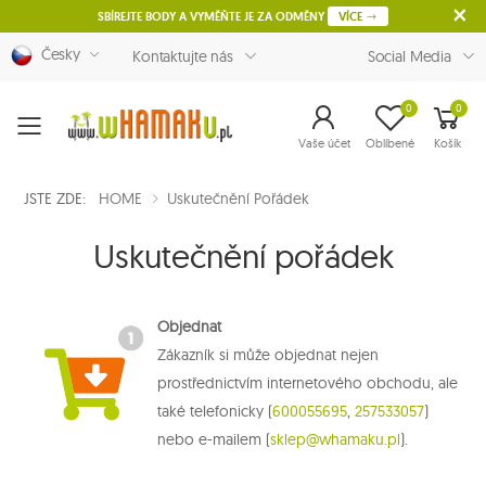
SBÍREJTE BODY A VYMĚŇTE JE ZA ODMĚNY
VÍCE
Česky
Kontaktujte nás
Social Media
0
0
Menu
Vaše účet
Oblíbené
Košík
JSTE ZDE:
HOME
Uskutečnění Pořádek
Uskutečnění pořádek
Objednat
Zákazník si může objednat nejen
prostřednictvím internetového obchodu, ale
také telefonicky (
600055695
,
257533057
)
nebo e-mailem (
sklep@whamaku.pl
).