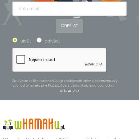
ODESLAT
uložit
odhlásit
Správcem vašich osobních údajů a subjektem, který vede internetový
obchod whamaku.pl je Krzysztof Baran, podnikající pod obchodním
názvem: Mouton Interactive Krzysztof Baran zapsaný do Centrálního
UKÁZAT VÍCE
rejstříku podnikajících osob, adresa hlavního místa podnikání v Siedlcach,
ul. Starowiejska 265, poštovní směrovací číslo 08-110, DIČ: 821-152-01-37,
IČ:711650928.
Údaje budou zpracovány za účelem zásilky newsletteru a uchovávány do
doby zrušení subskripce.
Přísluší vám právo k požádání o přístup k vašim osobním údajům, jejich
opravě, odstranění, omezení zpracování, podání námitky vůči zpracování
svých údajů a právo na podání žaloby dozorčímu orgánu a zrušení