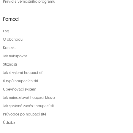
Pravidla věrnostního programu
Pomoci
Faq
O obchodu
Kontakt
Jak nakupovat
Stížnosti
Jak si vybrat houpací síť
6 typů houpacích sítí
Upevňovací systém
Jak nainstalovat houpací křeslo
Jak správně zavěsit houpací síť
Průvodce po houpací sítě
Údržba