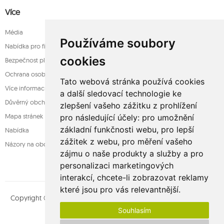
Více
Média
Používáme soubory
Nabídka pro firmy
cookies
Bezpečnost platba
Ochrana osobních údajů
Tato webová stránka používá cookies
Více informací o houpací sítě
a další sledovací technologie ke
Důvěrný obchod
zlepšení vašeho zážitku z prohlížení
Mapa stránek
pro následující účely:
pro umožnění
základní funkčnosti webu
,
pro lepší
Nabídka
zážitek z webu
,
pro měření vašeho
Názory na obchod
zájmu o naše produkty a služby a pro
personalizaci marketingových
interakcí
,
chcete-li zobrazovat reklamy
které jsou pro vás relevantnější
.
Copyright © whamaku.pl. Všechna práva vyhrazena. Designed by
Souhlasím
MOUTON interactive