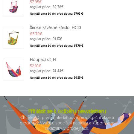
57.95€
regular price:
82.78€
Nejnižší cena 30 dní před slevou:
57.95 €
Široké závěsné křeslo, HC10
63.79€
regular price:
91.13€
Nejnižší cena 30 dní před slevou:
63.79 €
Houpací síť, H
52.10€
regular price:
74.44€
Nejnižší cena 30 dní před slevou:
59.55 €
Přihlásit se k odběru newsletteru
Chcete být první a hledat nové propagační akce a
produkty? Využijte speciální nabídky a kupóny pro
zákazníky v prodejnách.