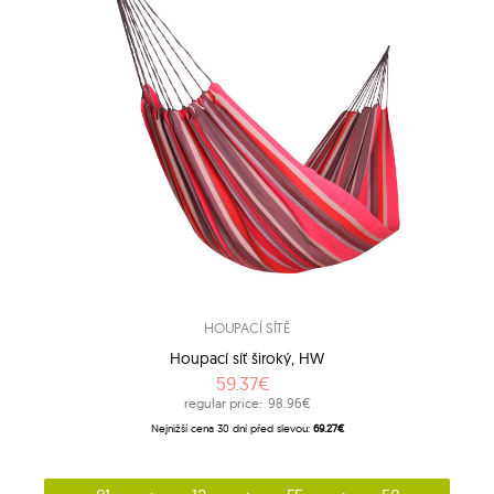
HOUPACÍ SÍTĚ
Houpací síť široký, HW
59.37€
regular price:
98.96€
Nejnižší cena 30 dní před slevou:
69.27€