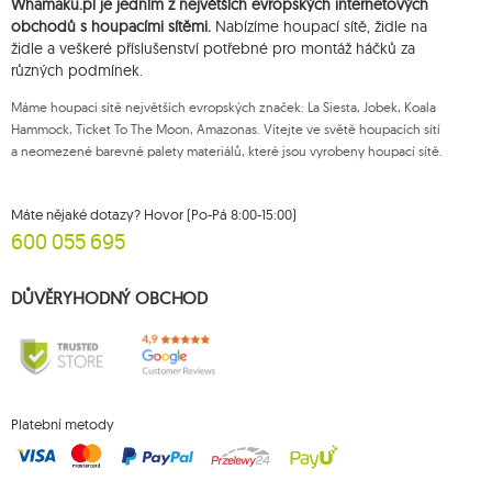
Whamaku.pl je jedním z největších evropských internetových
souhlasu v libovolném momentu aniž je tím dotčena zákonnost zpracování,
které bylo provedeno na základě souhlasu před jeho zrušením. Za tímto
obchodů s houpacími sítěmi.
Nabízíme houpací sítě, židle na
účelem můžete kontaktovat zákaznický servis Mouton Interactive na e-
židle a veškeré příslušenství potřebné pro montáž háčků za
mailové adrese nebo písemně na adrese firmy.
různých podmínek.
Více informací:
www.mouton.pl/ODO
Máme houpací sítě největších evropských značek: La Siesta, Jobek, Koala
Hammock, Ticket To The Moon, Amazonas. Vítejte ve světě houpacích sítí
a neomezené barevné palety materiálů, které jsou vyrobeny houpací sítě.
Máte nějaké dotazy? Hovor (Po-Pá 8:00-15:00)
600 055 695
DŮVĚRYHODNÝ OBCHOD
Platební metody