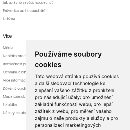
Jak správně zavěsit houpací síť
Průvodce po houpací sítě
Údržba
Více
Média
Používáme soubory
Nabídka pro firmy
cookies
Bezpečnost platba
Ochrana osobních údajů
Tato webová stránka používá cookies
Více informací o houpací sítě
a další sledovací technologie ke
Důvěrný obchod
zlepšení vašeho zážitku z prohlížení
Mapa stránek
pro následující účely:
pro umožnění
základní funkčnosti webu
,
pro lepší
Nabídka
zážitek z webu
,
pro měření vašeho
Názory na obchod
zájmu o naše produkty a služby a pro
personalizaci marketingových