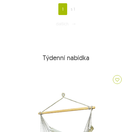
1
s 1
dalších
Týdenní nabídka