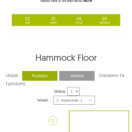
Nejnižší cena 30 dní před slevou:
69.27€
02
21
04
39
dnů
hodin
minut
sekundy
Hammock Floor
Ukázat:
Zobrazeno
1 s
Produkty
Variants
1
produktů
Strana:
Seřadit: