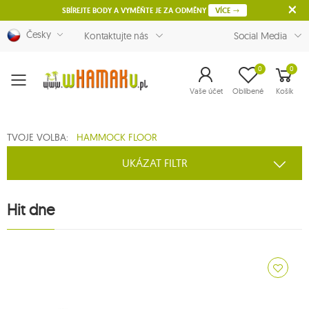
SBÍREJTE BODY A VYMĚŇTE JE ZA ODMĚNY
VÍCE
Česky
Kontaktujte nás
Social Media
0
0
Menu
Vaše účet
Oblíbené
Košík
TVOJE VOLBA:
HAMMOCK FLOOR
UKÁZAT FILTR
Hit dne