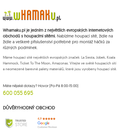
Údaje budou zpracovány za účelem zásilky newsletteru a uchovávány do
doby zrušení subskripce.
Přísluší vám právo k požádání o přístup k vašim osobním údajům, jejich
opravě, odstranění, omezení zpracování, podání námitky vůči zpracování
svých údajů a právo na podání žaloby dozorčímu orgánu a zrušení
Whamaku.pl je jedním z největších evropských internetových
souhlasu v libovolném momentu aniž je tím dotčena zákonnost zpracování,
které bylo provedeno na základě souhlasu před jeho zrušením. Za tímto
obchodů s houpacími sítěmi.
Nabízíme houpací sítě, židle na
účelem můžete kontaktovat zákaznický servis Mouton Interactive na e-
židle a veškeré příslušenství potřebné pro montáž háčků za
mailové adrese nebo písemně na adrese firmy.
různých podmínek.
Více informací:
www.mouton.pl/ODO
Máme houpací sítě největších evropských značek: La Siesta, Jobek, Koala
Hammock, Ticket To The Moon, Amazonas. Vítejte ve světě houpacích sítí
a neomezené barevné palety materiálů, které jsou vyrobeny houpací sítě.
Máte nějaké dotazy? Hovor (Po-Pá 8:00-15:00)
600 055 695
DŮVĚRYHODNÝ OBCHOD