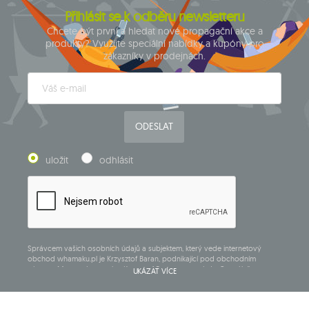
Přihlásit se k odběru newsletteru
Chcete být první a hledat nové propagační akce a
produkty? Využijte speciální nabídky a kupóny pro
zákazníky v prodejnách.
ODESLAT
uložit
odhlásit
Správcem vašich osobních údajů a subjektem, který vede internetový
obchod whamaku.pl je Krzysztof Baran, podnikající pod obchodním
názvem: Mouton Interactive Krzysztof Baran zapsaný do Centrálního
UKÁZAT VÍCE
rejstříku podnikajících osob, adresa hlavního místa podnikání v Siedlcach,
ul. Starowiejska 265, poštovní směrovací číslo 08-110, DIČ: 821-152-01-37,
IČ:711650928.