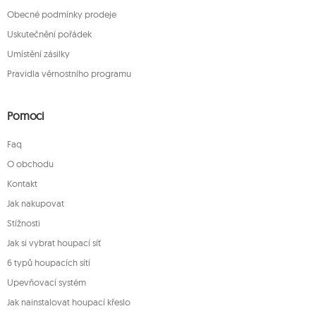
Obecné podmínky prodeje
Uskutečnění pořádek
Umístění zásilky
Pravidla věrnostního programu
Pomoci
Faq
O obchodu
Kontakt
Jak nakupovat
Stížnosti
Jak si vybrat houpací síť
6 typů houpacích sítí
Upevňovací systém
Jak nainstalovat houpací křeslo