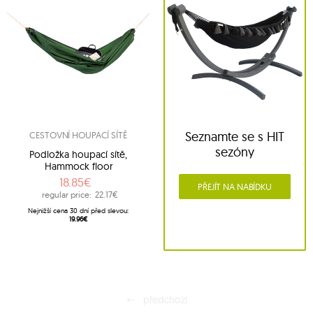
Seznamte se s HIT
CESTOVNÍ HOUPACÍ SÍTĚ
sezóny
Podložka houpací sítě,
Hammock floor
18.85€
PŘEJÍT NA NABÍDKU
regular price:
22.17€
Nejnižší cena 30 dní před slevou:
19.96€
předchozí