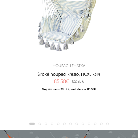
HOUPACÍ LEHÁTKA
Široké houpací křeslo, HCXLT-314
85.58€
122.26€
Nejnižší cena 30 dní před slevou:
85.58€