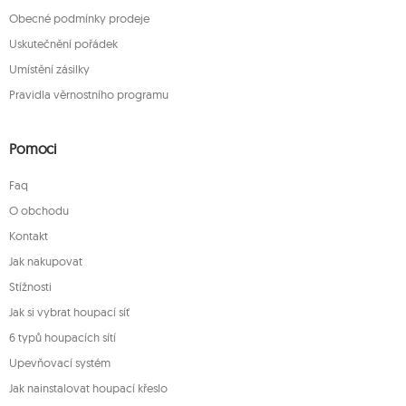
Obecné podmínky prodeje
Uskutečnění pořádek
Umístění zásilky
Pravidla věrnostního programu
Pomoci
Faq
O obchodu
Kontakt
Jak nakupovat
Stížnosti
Jak si vybrat houpací síť
6 typů houpacích sítí
Upevňovací systém
Jak nainstalovat houpací křeslo