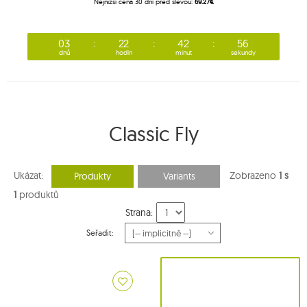
Nejnižší cena 30 dní před slevou:
69.27€
03
22
42
56
dnů
hodin
minut
sekundy
Classic Fly
Ukázat:
Zobrazeno
1 s
Produkty
Variants
1
produktů
Strana:
Seřadit: