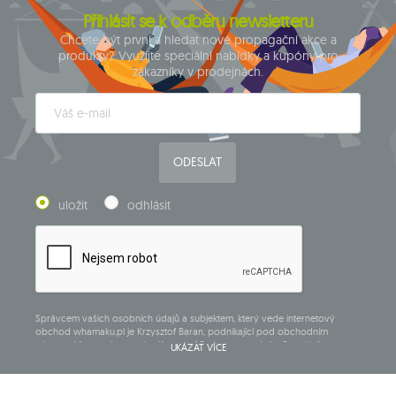
Přihlásit se k odběru newsletteru
Chcete být první a hledat nové propagační akce a
produkty? Využijte speciální nabídky a kupóny pro
zákazníky v prodejnách.
ODESLAT
uložit
odhlásit
Správcem vašich osobních údajů a subjektem, který vede internetový
obchod whamaku.pl je Krzysztof Baran, podnikající pod obchodním
názvem: Mouton Interactive Krzysztof Baran zapsaný do Centrálního
UKÁZAT VÍCE
rejstříku podnikajících osob, adresa hlavního místa podnikání v Siedlcach,
ul. Starowiejska 265, poštovní směrovací číslo 08-110, DIČ: 821-152-01-37,
IČ:711650928.