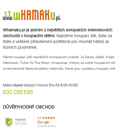
Údaje budou zpracovány za účelem zásilky newsletteru a uchovávány do
doby zrušení subskripce.
Přísluší vám právo k požádání o přístup k vašim osobním údajům, jejich
opravě, odstranění, omezení zpracování, podání námitky vůči zpracování
svých údajů a právo na podání žaloby dozorčímu orgánu a zrušení
Whamaku.pl je jedním z největších evropských internetových
souhlasu v libovolném momentu aniž je tím dotčena zákonnost zpracování,
které bylo provedeno na základě souhlasu před jeho zrušením. Za tímto
obchodů s houpacími sítěmi.
Nabízíme houpací sítě, židle na
účelem můžete kontaktovat zákaznický servis Mouton Interactive na e-
židle a veškeré příslušenství potřebné pro montáž háčků za
mailové adrese nebo písemně na adrese firmy.
různých podmínek.
Více informací:
www.mouton.pl/ODO
Máme houpací sítě největších evropských značek: La Siesta, Jobek, Koala
Hammock, Ticket To The Moon, Amazonas. Vítejte ve světě houpacích sítí
a neomezené barevné palety materiálů, které jsou vyrobeny houpací sítě.
Máte nějaké dotazy? Hovor (Po-Pá 8:00-15:00)
600 055 695
DŮVĚRYHODNÝ OBCHOD