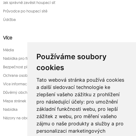
Jak správně zavěsit houpací síť
Průvodce po houpací sítě
Údržba
Více
Média
Používáme soubory
Nabídka pro firmy
cookies
Bezpečnost platba
Ochrana osobních údajů
Tato webová stránka používá cookies
Více informací o houpací sítě
a další sledovací technologie ke
Důvěrný obchod
zlepšení vašeho zážitku z prohlížení
Mapa stránek
pro následující účely:
pro umožnění
základní funkčnosti webu
,
pro lepší
Nabídka
zážitek z webu
,
pro měření vašeho
Názory na obchod
zájmu o naše produkty a služby a pro
personalizaci marketingových