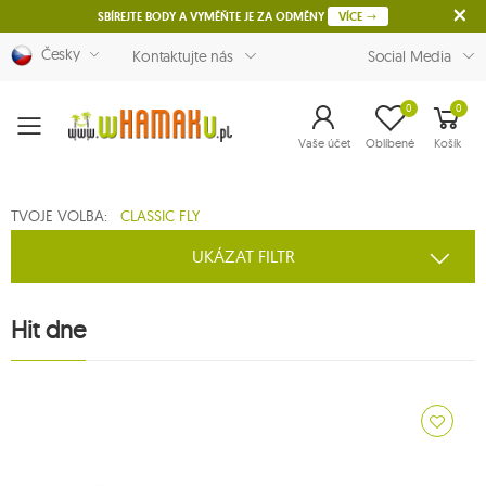
SBÍREJTE BODY A VYMĚŇTE JE ZA ODMĚNY
VÍCE
Česky
Kontaktujte nás
Social Media
0
0
Menu
Vaše účet
Oblíbené
Košík
TVOJE VOLBA:
CLASSIC FLY
UKÁZAT FILTR
Hit dne