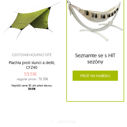
Seznamte se s HIT
CESTOVNÍ HOUPACÍ SÍTĚ
sezóny
Plachta proti slunci a dešti,
CFZ40
59.51€
PŘEJÍT NA NABÍDKU
regular price:
79.35€
Nejnižší cena 30 dní před slevou:
59.51€
předchozí