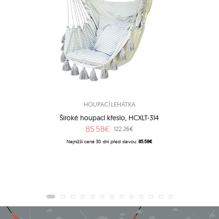
HOUPACÍ LEHÁTKA
Široké houpací křeslo, HCXLT-314
85.58€
122.26€
Nejnižší cena 30 dní před slevou:
85.58€