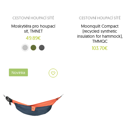
CESTOVNÍ HOUPACÍ SÍTĚ
CESTOVNÍ HOUPACÍ SÍTĚ
Moskytiéra pro houpací
Moonquilt Compact
síť, TMNET
(recycled synthetic
insulation for hammock),
49.89€
TMMQC
103.70€
bílý (1)
zelený (2)
Černý (3)
Novinka