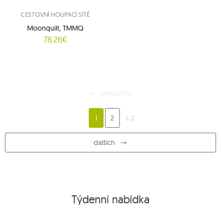
CESTOVNÍ HOUPACÍ SÍTĚ
Moonquilt, TMMQ
78.26€
předchozí
1
2
s 2
dalších
Týdenní nabídka