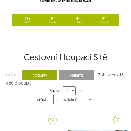
Nejnižší cena 30 dní před slevou:
69.27€
00
19
44
20
dnů
hodin
minut
sekundy
Cestovní Houpací Sítě
Ukázat:
Zobrazeno
48
Produkty
Variants
s 80
produktů
Strana:
Seřadit: