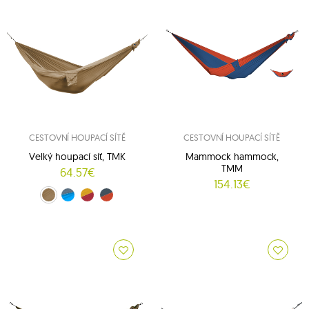
CESTOVNÍ HOUPACÍ SÍTĚ
CESTOVNÍ HOUPACÍ SÍTĚ
Velký houpací síť, TMK
Mammock hammock,
TMM
64.57€
154.13€
Hnědý (08/08)
modrý-šedý (15/03)
červeno-žlutý (34/37)
oranžovo-šedý (35/03)