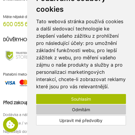
cookies
Máte nějaké dotazy? Hovor (Po-Pá 8:00-15:00)
Tato webová stránka používá cookies
600 055 695
a další sledovací technologie ke
zlepšení vašeho zážitku z prohlížení
DŮVĚRYHODNÝ OBCHOD
pro následující účely:
pro umožnění
základní funkčnosti webu
,
pro lepší
zážitek z webu
,
pro měření vašeho
zájmu o naše produkty a služby a pro
personalizaci marketingových
Platební metody
interakcí
,
chcete-li zobrazovat reklamy
které jsou pro vás relevantnější
.
Souhlasím
Před zakoupením
Odmítám
Dodávka a náklady
Upravit mé předvolby
Rezignace / vracení zboží do 14 dnů
Nejčastější dotazy před nákupem