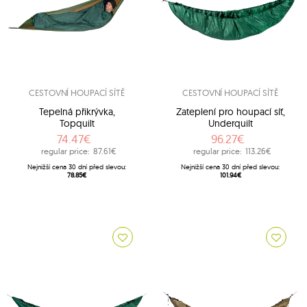
CESTOVNÍ HOUPACÍ SÍTĚ
CESTOVNÍ HOUPACÍ SÍTĚ
Tepelná přikrývka,
Zateplení pro houpací síť,
Topquilt
Underquilt
74.47€
96.27€
regular price:
87.61€
regular price:
113.26€
Nejnižší cena 30 dní před slevou:
Nejnižší cena 30 dní před slevou:
78.85€
101.94€