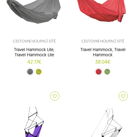
CESTOVNÍ HOUPACÍ SÍTĚ
CESTOVNÍ HOUPACÍ SÍTĚ
Travel Hammock Lite,
Travel Hammock, Travel
Travel Hammock Lite
Hammock
42.17€
38.04€
Šedý (charcoal gray)
Lime (lime)
Červený (fire)
zelený (meadow)