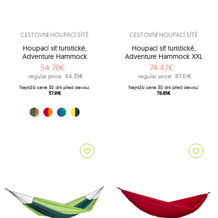
CESTOVNÍ HOUPACÍ SÍTĚ
CESTOVNÍ HOUPACÍ SÍTĚ
Houpací síť turistické,
Houpací síť turistické,
Adventure Hammock
Adventure Hammock XXL
54.70€
74.47€
regular price:
64.35€
regular price:
87.61€
Nejnižší cena 30 dní před slevou:
Nejnižší cena 30 dní před slevou:
57.91€
78.85€
Hnědý (Coyote)
Oranžový (Fire)
Modrý (Ice-blue)
Černý (Yellowstone)