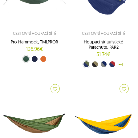
CESTOVNÍ HOUPACÍ SÍTĚ
CESTOVNÍ HOUPACÍ SÍTĚ
Pro Hammock, TMLPROR
Houpací síť turistické
Parachute, PAR2
136.96€
31.74€
zelený (51)
Tmavomodrý (52)
oranžový (53)
zeleno-modrý (PAR21)
hnědo-černá (PAR22)
modro-hnědá (PAR24)
červeno-modrý (PAR25)
+4