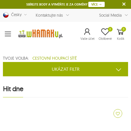
SBÍREJTE BODY A VYMĚŇTE JE ZA ODMĚNY
VÍCE
Česky
Kontaktujte nás
Social Media
0
0
Menu
Vaše účet
Oblíbené
Košík
TVOJE VOLBA:
CESTOVNÍ HOUPACÍ SÍTĚ
UKÁZAT FILTR
Hit dne