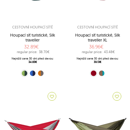
CESTOVNÍ HOUPACÍ SÍTĚ
CESTOVNÍ HOUPACÍ SÍTĚ
Houpací síť turistické, Silk
Houpací síť turistické, Silk
traveller
traveller XL
32.89€
36.96€
regular price:
38.70€
regular price:
43.48€
Nejnižší cena 30 dní před slevou:
Nejnižší cena 30 dní před slevou:
34.83€
39.13€
Zelený (Forest)
Modrý (Ocean)
Oranžový (Techno)
Červený (Chili)
Hnědý (Mountain)