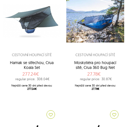
CESTOVNÍ HOUPACÍ SÍTĚ
CESTOVNÍ HOUPACÍ SÍTĚ
Hamak se střechou, Crua
Moskytiéra pro houpací
Koala Set
sítě, Crua 360 Bug Net
277.24€
27.78€
regular price:
308.04€
regular price:
30.87€
Nejnižší cena 30 dní před slevou:
Nejnižší cena 30 dní před slevou:
277.24€
27.78€