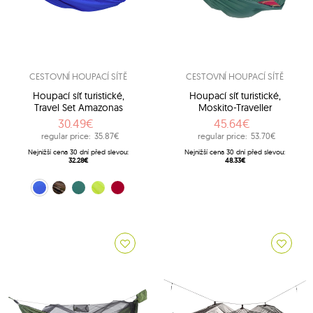
CESTOVNÍ HOUPACÍ SÍTĚ
CESTOVNÍ HOUPACÍ SÍTĚ
Houpací síť turistické,
Houpací síť turistické,
Travel Set Amazonas
Moskito-Traveller
30.49€
45.64€
regular price:
35.87€
regular price:
53.70€
Nejnižší cena 30 dní před slevou:
Nejnižší cena 30 dní před slevou:
32.28€
48.33€
Modrý (Blue)
moro (Camouflage)
Zelený (Jungle)
lemon (Lime)
Červený (Mars)