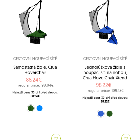
CESTOVNÍ HOUPACÍ SÍTĚ
CESTOVNÍ HOUPACÍ SÍTĚ
Samostatná židle, Crua
Jednolůžková židle s
HoverChair
houpací sítí na nohou,
Crua HoverChair Xtend
88.24€
98.22€
regular price:
98.04€
regular price:
109.13€
Nejnižší cena 30 dní před slevou:
88.24€
Nejnižší cena 30 dní před slevou:
98.22€
Zelený (HC-G01)
Modrý (HC-G02)
Modrý (HCX-B01)
Zelený (HCX-G01)