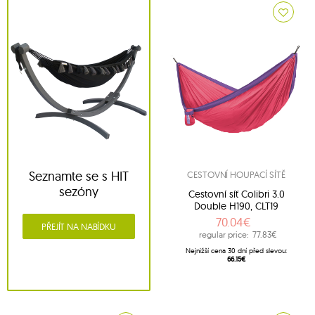
Seznamte se s HIT
CESTOVNÍ HOUPACÍ SÍTĚ
sezóny
Cestovní síť Colibri 3.0
Double H190, CLT19
70.04€
PŘEJÍT NA NABÍDKU
regular price:
77.83€
Nejnižší cena 30 dní před slevou:
66.15€