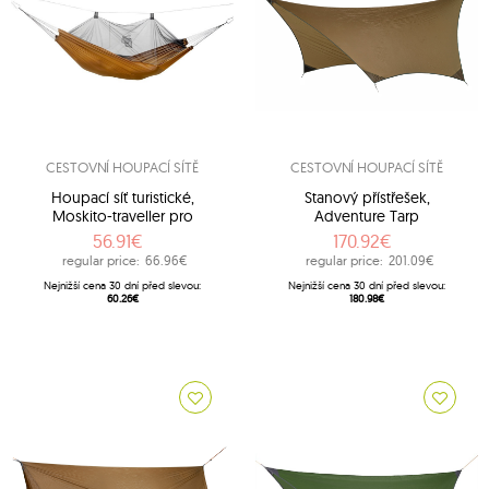
CESTOVNÍ HOUPACÍ SÍTĚ
CESTOVNÍ HOUPACÍ SÍTĚ
Houpací síť turistické,
Stanový přístřešek,
Moskito-traveller pro
Adventure Tarp
56.91€
170.92€
regular price:
66.96€
regular price:
201.09€
Nejnižší cena 30 dní před slevou:
Nejnižší cena 30 dní před slevou:
60.26€
180.98€