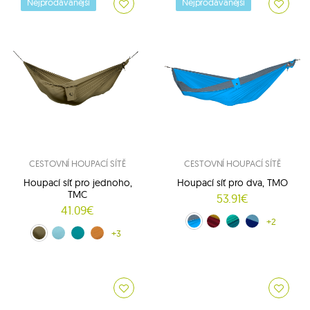
Nejprodávanější
Nejprodávanější
CESTOVNÍ HOUPACÍ SÍTĚ
CESTOVNÍ HOUPACÍ SÍTĚ
Houpací síť pro jednoho,
Houpací síť pro dva, TMO
TMC
53.91€
41.09€
aqua/dark grey (015/003)
žluto-červený (34/37)
zelené-olivově (36/11)
modro-tyrkysový (39/14)
+2
Hnědý (08)
Modrý (14)
mořský (15)
Žlutý (70)
+3