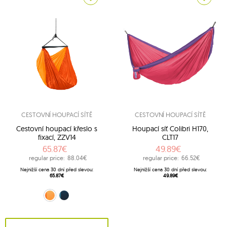
CESTOVNÍ HOUPACÍ SÍTĚ
CESTOVNÍ HOUPACÍ SÍTĚ
Cestovní houpací křeslo s
Houpací síť Colibri H170,
fixací, ZZV14
CLT17
65.87€
49.89€
regular price:
88.04€
regular price:
66.52€
Nejnižší cena 30 dní před slevou:
Nejnižší cena 30 dní před slevou:
65.87€
49.89€
Oranžový (22)
Tmavomodrý (39)