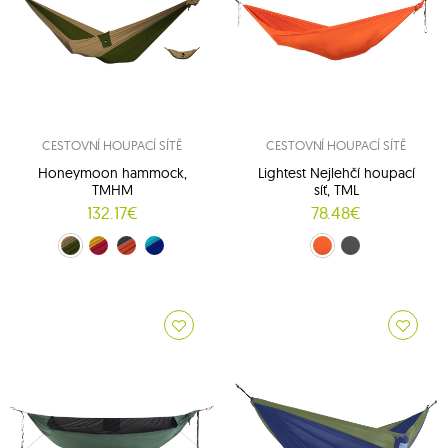
CESTOVNÍ HOUPACÍ SÍTĚ
CESTOVNÍ HOUPACÍ SÍTĚ
Honeymoon hammock,
Lightest Nejlehčí houpací
TMHM
síť, TML
132.17€
78.48€
zelený (24/08)
červeno-žlutý (34/37)
oranžovo-šedý (35/03)
modrý-tmavomodrý (39/14)
Oranžový (53)
Šedý (54)