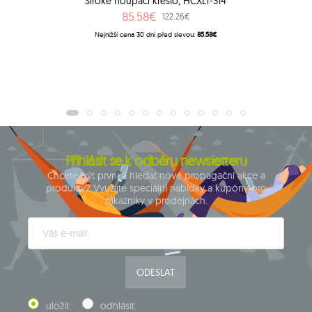
Široké houpací křeslo, HCXLT-314
85.58€
122.26€
Nejnižší cena 30 dní před slevou:
85.58€
Přihlásit se k odběru newsletteru
Chcete být první a hledat nové propagační akce a
produkty? Využijte speciální nabídky a kupóny pro
zákazníky v prodejnách.
ODESLAT
uložit
odhlásit