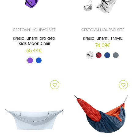
CESTOVNÍ HOUPACÍ SÍTĚ
CESTOVNÍ HOUPACÍ SÍTĚ
Křeslo lunární pro děti,
Křeslo lunární, TMMC
Kids Moon Chair
74.09€
65.44€
bílý (01/01)
burgundské (34/34)
Modrý (39/39)
Šedý (TMMC03)
Fialový (30/30)
Modrý (39/39)