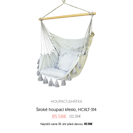
HOUPACÍ LEHÁTKA
Široké houpací křeslo, HCXLT-314
85.58€
122.26€
Nejnižší cena 30 dní před slevou:
85.58€