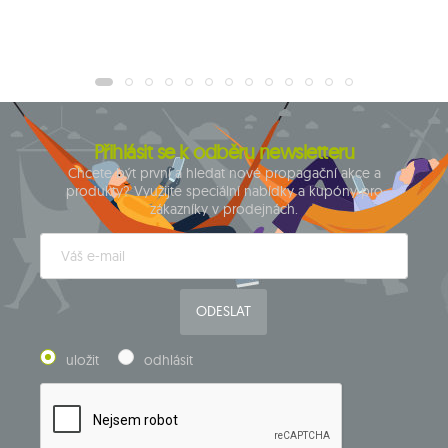
Přihlásit se k odběru newsletteru
Chcete být první a hledat nové propagační akce a
produkty? Využijte speciální nabídky a kupóny pro
zákazníky v prodejnách.
ODESLAT
uložit
odhlásit