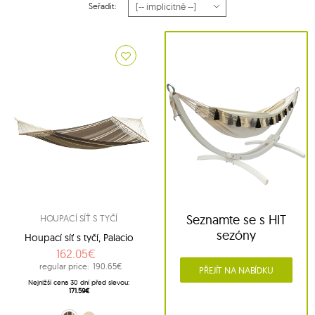
Seřadit:
Seznamte se s HIT
HOUPACÍ SÍŤ S TYČÍ
sezóny
Houpací síť s tyčí, Palacio
162.05€
regular price:
190.65€
PŘEJÍT NA NABÍDKU
Nejnižší cena 30 dní před slevou:
171.59€