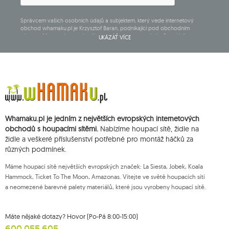
Správcem vašich osobních údajů a subjektem, který vede internetový
obchod whamaku.pl je Krzysztof Baran, podnikající pod obchodním
názvem: Mouton Interactive Krzysztof Baran zapsaný do Centrálního
UKÁZAT VÍCE
rejstříku podnikajících osob, adresa hlavního místa podnikání v Siedlcach,
ul. Starowiejska 265, poštovní směrovací číslo 08-110, DIČ: 821-152-01-37,
IČ:711650928.
Údaje budou zpracovány za účelem zásilky newsletteru a uchovávány do
doby zrušení subskripce.
Přísluší vám právo k požádání o přístup k vašim osobním údajům, jejich
opravě, odstranění, omezení zpracování, podání námitky vůči zpracování
svých údajů a právo na podání žaloby dozorčímu orgánu a zrušení
Whamaku.pl je jedním z největších evropských internetových
souhlasu v libovolném momentu aniž je tím dotčena zákonnost zpracování,
které bylo provedeno na základě souhlasu před jeho zrušením. Za tímto
obchodů s houpacími sítěmi.
Nabízíme houpací sítě, židle na
účelem můžete kontaktovat zákaznický servis Mouton Interactive na e-
židle a veškeré příslušenství potřebné pro montáž háčků za
mailové adrese nebo písemně na adrese firmy.
různých podmínek.
Více informací:
www.mouton.pl/ODO
Máme houpací sítě největších evropských značek: La Siesta, Jobek, Koala
Hammock, Ticket To The Moon, Amazonas. Vítejte ve světě houpacích sítí
a neomezené barevné palety materiálů, které jsou vyrobeny houpací sítě.
Máte nějaké dotazy? Hovor (Po-Pá 8:00-15:00)
600 055 695