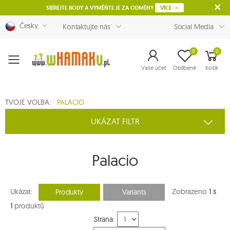
SBÍREJTE BODY A VYMĚŇTE JE ZA ODMĚNY
VÍCE
Česky
Kontaktujte nás
Social Media
0
0
Menu
Vaše účet
Oblíbené
Košík
TVOJE VOLBA:
PALACIO
UKÁZAT FILTR
Palacio
Ukázat:
Zobrazeno
1 s
Produkty
Variants
1
produktů
Strana: