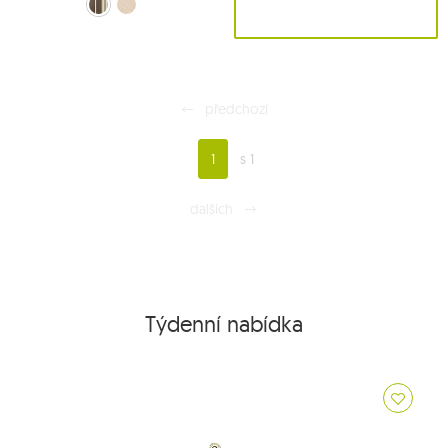
Hnědý (Cafe)
ecru (Ecru)
předchozí
1
s 1
dalších
Týdenní nabídka