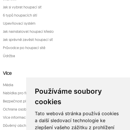
Jak si vybrat houpací síť
6 typů houpacích sítí
Upevňovací systém
Jak nainstalovat houpací křeslo
Jak správně zavěsit houpací síť
Průvodce po houpací sítě
Údržba
Více
Média
Používáme soubory
Nabídka pro firmy
cookies
Bezpečnost platba
Ochrana osobních údajů
Tato webová stránka používá cookies
Více informací o houpací sítě
a další sledovací technologie ke
Důvěrný obchod
zlepšení vašeho zážitku z prohlížení