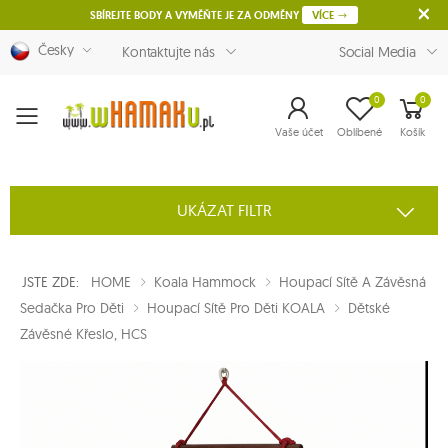
SBÍREJTE BODY A VYMĚŇTE JE ZA ODMĚNY
VÍCE
Česky
Kontaktujte nás
Social Media
0
0
Menu
Vaše účet
Oblíbené
Košík
UKÁZAT FILTR
JSTE ZDE:
HOME
Koala Hammock
Houpací Sítě A Závěsná
Sedačka Pro Děti
Houpací Sítě Pro Děti KOALA
Dětské
Závěsné Křeslo, HCS