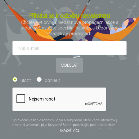
Přihlásit se k odběru newsletteru
Chcete být první a hledat nové propagační akce a
produkty? Využijte speciální nabídky a kupóny pro
zákazníky v prodejnách.
ODESLAT
uložit
odhlásit
Správcem vašich osobních údajů a subjektem, který vede internetový
obchod whamaku.pl je Krzysztof Baran, podnikající pod obchodním
názvem: Mouton Interactive Krzysztof Baran zapsaný do Centrálního
UKÁZAT VÍCE
rejstříku podnikajících osob, adresa hlavního místa podnikání v Siedlcach,
ul. Starowiejska 265, poštovní směrovací číslo 08-110, DIČ: 821-152-01-37,