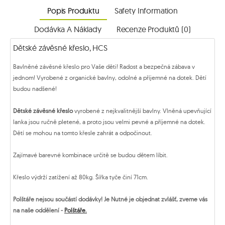
Popis Produktu
Safety Information
Dodávka A Náklady
Recenze Produktů (0)
Dětské závěsné křeslo, HCS
Bavlněné závěsné křeslo pro Vaše děti! Radost a bezpečná zábava v
jednom! Vyrobené z organické bavlny, odolné a příjemné na dotek. Dětí
budou nadšené!
Dětské závěsné křeslo
vyrobené z nejkvalitnější bavlny. Vlněná upevňující
lanka jsou ručně pletené, a proto jsou velmi pevné a příjemné na dotek.
Dětí se mohou na tomto křesle zahrát a odpočinout.
Zajímavé barevné kombinace určitě se budou dětem líbit.
Křeslo výdrží zatížení až 80kg. Šířka tyče činí 71cm.
Polštáře nejsou součástí dodávky! Je Nutné je objednat zvlášť, zveme vás
na naše oddělení -
Polštáře.