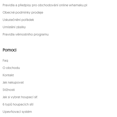
Pravidla a předpisy pro obchodování online whamaku.pl
Obecné podmínky prodeje
Uskutečnění pořádek
Umístění zásilky
Pravidla věrnostního programu
Pomoci
Faq
O obchodu
Kontakt
Jak nakupovat
Stížnosti
Jak si vybrat houpací síť
6 typů houpacích sítí
Upevňovací systém