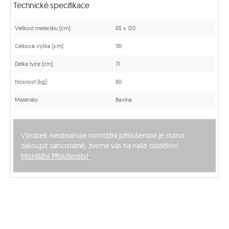
Technické specifikace
Velikost materiálu [cm]:
65 x 120
Celková výška [cm]:
110
Délka tyče [cm]:
71
Nosnost [kg]:
80
Materiály:
Bavlna
Výrobek neobsahuje montážní příslušenství je nutno
zakoupit samostatně, zveme vás na naše oddělení
Montážní Příslušenství
.