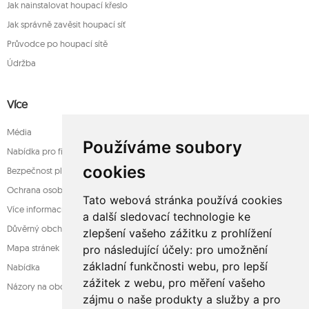
Jak nainstalovat houpací křeslo
Jak správně zavěsit houpací síť
Průvodce po houpací sítě
Údržba
Více
Média
Používáme soubory
Nabídka pro firmy
cookies
Bezpečnost platba
Ochrana osobních údajů
Tato webová stránka používá cookies
Více informací o houpací sítě
a další sledovací technologie ke
Důvěrný obchod
zlepšení vašeho zážitku z prohlížení
Mapa stránek
pro následující účely:
pro umožnění
základní funkčnosti webu
,
pro lepší
Nabídka
zážitek z webu
,
pro měření vašeho
Názory na obchod
zájmu o naše produkty a služby a pro