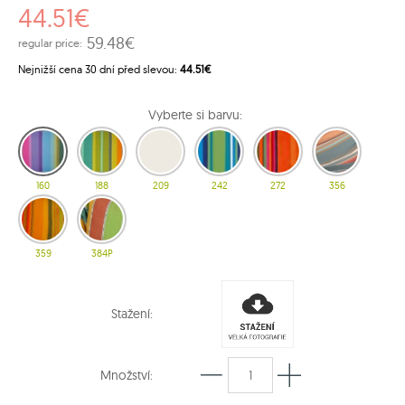
44.51€
59.48€
regular price:
Nejnižší cena 30 dní před slevou:
44.51€
Vyberte si barvu:
160
188
209
242
272
356
359
384P
Stažení:
Množství: