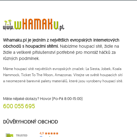
IČ:711650928.
Údaje budou zpracovány za účelem zásilky newsletteru a uchovávány do
doby zrušení subskripce.
Přísluší vám právo k požádání o přístup k vašim osobním údajům, jejich
opravě, odstranění, omezení zpracování, podání námitky vůči zpracování
svých údajů a právo na podání žaloby dozorčímu orgánu a zrušení
Whamaku.pl je jedním z největších evropských internetových
souhlasu v libovolném momentu aniž je tím dotčena zákonnost zpracování,
které bylo provedeno na základě souhlasu před jeho zrušením. Za tímto
obchodů s houpacími sítěmi.
Nabízíme houpací sítě, židle na
účelem můžete kontaktovat zákaznický servis Mouton Interactive na e-
židle a veškeré příslušenství potřebné pro montáž háčků za
mailové adrese nebo písemně na adrese firmy.
různých podmínek.
Více informací:
www.mouton.pl/ODO
Máme houpací sítě největších evropských značek: La Siesta, Jobek, Koala
Hammock, Ticket To The Moon, Amazonas. Vítejte ve světě houpacích sítí
a neomezené barevné palety materiálů, které jsou vyrobeny houpací sítě.
Máte nějaké dotazy? Hovor (Po-Pá 8:00-15:00)
600 055 695
DŮVĚRYHODNÝ OBCHOD