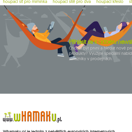
houpací síť pro miminka
houpací sítě pro dva
houpací křeslo
s
Přihlásit se k odběru newsl
Chcete být první a hledat nové p
produkty? Využijte speciální nabí
zákazníky v prodejnách.
Whamaku.pl je jedním z největších evropských internetových