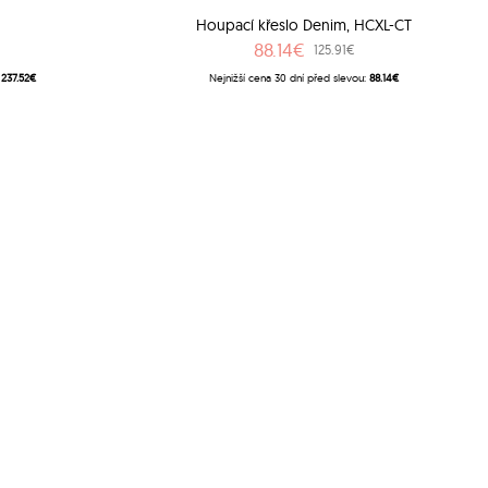
6
Houpací křeslo Denim, HCXL-CT
88.14€
125.91€
:
237.52€
Nejnižší cena 30 dní před slevou:
88.14€