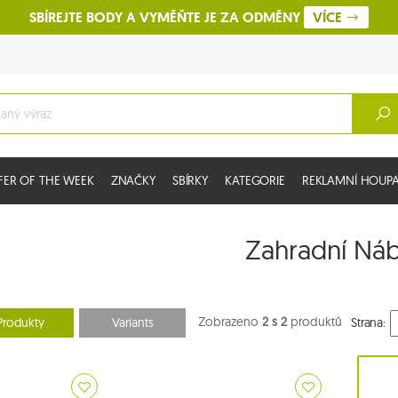
SBÍREJTE BODY A VYMĚŇTE JE ZA ODMĚNY
VÍCE
FER OF THE WEEK
ZNAČKY
SBÍRKY
KATEGORIE
REKLAMNÍ HOUPAC
Zahradní Ná
Zobrazeno
2 s 2
produktů
Produkty
Variants
Strana: