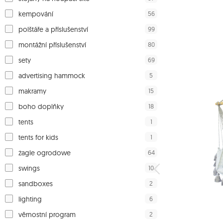
56
kempování
99
polštáře a příslušenství
80
montážní příslušenství
69
sety
5
advertising hammock
15
makramy
18
boho doplňky
1
tents
1
tents for kids
64
żagle ogrodowe
10
swings
2
sandboxes
6
lighting
2
věrnostní program