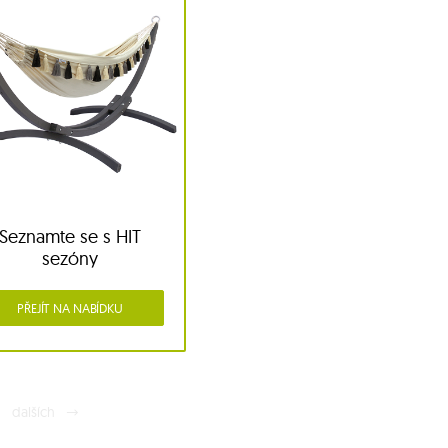
Seznamte se s HIT
sezóny
PŘEJÍT NA NABÍDKU
dalších