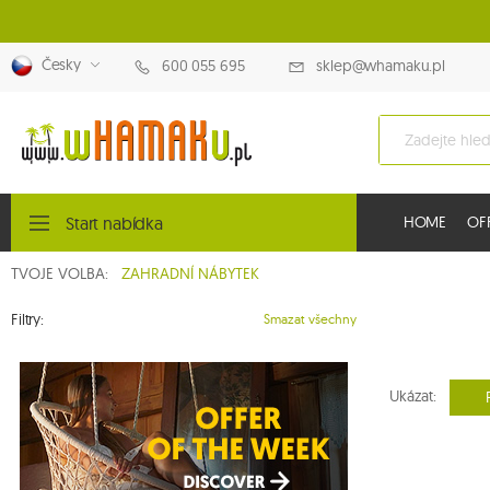
Česky
600 055 695
sklep@whamaku.pl
Start nabídka
HOME
OF
TVOJE VOLBA:
ZAHRADNÍ NÁBYTEK
Filtry:
Smazat všechny
Ukázat: