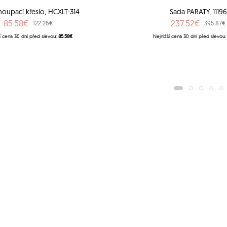
houpací křeslo, HCXLT-314
Sada PARATY, 1119
85.58€
237.52€
122.26€
395.87€
í cena 30 dní před slevou:
85.58€
Nejnižší cena 30 dní před slevou