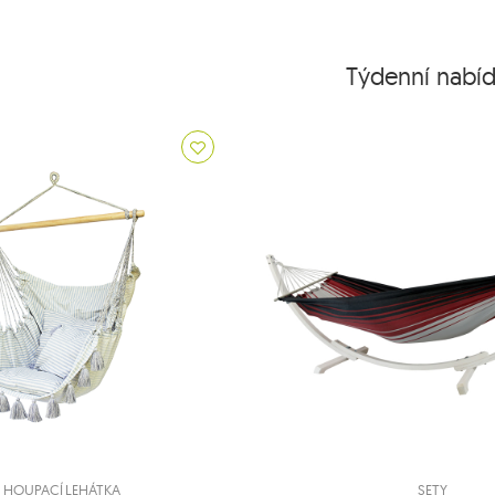
Týdenní nabí
HOUPACÍ LEHÁTKA
SETY