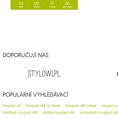
03
00
51
05
dnů
hodin
minut
sekundy
DOPORUČUJÍ NÁS
POPULÁRNÍ VYHLEDÁVACÍ
houpací síť
houpací sítě La Siesta
houpací sítě Jobek
houpací s
brazilské houpací sítě
dětské houpací sítě
kolumbijští houpací sít