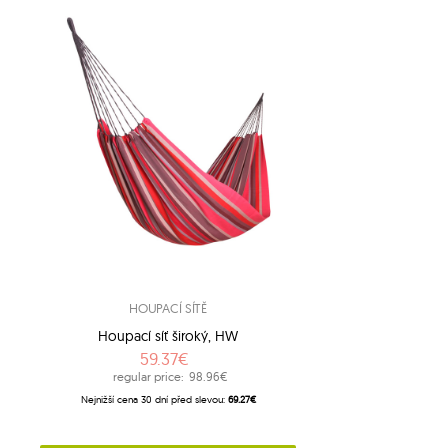
HOUPACÍ SÍTĚ
Houpací síť široký, HW
59.37€
regular price:
98.96€
Nejnižší cena 30 dní před slevou:
69.27€