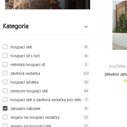
Kategoria
81
houpací sítě
41
houpací síť s tyčí
3
městská houpací síť
POLŠTÁŘE 
123
závěsná sedačka
Dřevěný zahr
6
30
houpací lehátka
94
cestovní houpací sítě
17
houpací sítě a závěsná sedačka pro děti
15
zahradní nábytek
22
stojany na houpací sedačky
57
stojany na houpací sítě