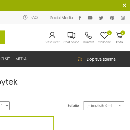
FAQ
Social Media
0
0
Vaše účet
Chat online
Kontakt
Oblíbené
Košík
Í SÍŤ
MÉDIA
Doprava zdarma
bytek
Seřadit: