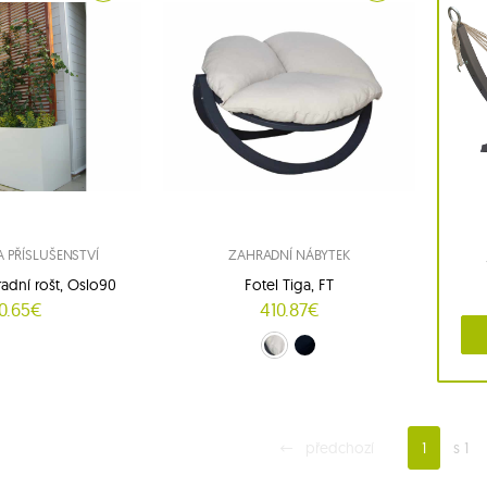
A PŘÍSLUŠENSTVÍ
ZAHRADNÍ NÁBYTEK
adní rošt, Oslo90
Fotel Tiga, FT
0.65€
410.87€
krémová (FT)
grafitu (FTS)
předchozí
1
s 1