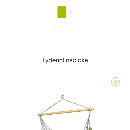
1
s 1
dalších
Týdenní nabídka