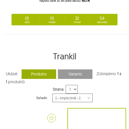
Nejnižší cena 30 dní před slevou:
69.27€
01
01
32
54
dnů
hodin
minut
sekundy
Trankil
Ukázat:
Zobrazeno
1 s
Produkty
Variants
1
produktů
Strana:
Seřadit: