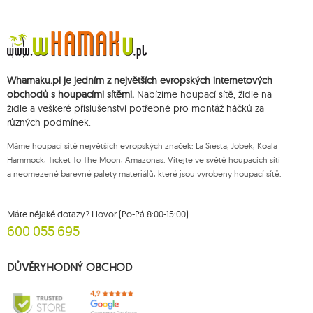
Údaje budou zpracovány za účelem zásilky newsletteru a uchovávány do
doby zrušení subskripce.
Přísluší vám právo k požádání o přístup k vašim osobním údajům, jejich
opravě, odstranění, omezení zpracování, podání námitky vůči zpracování
svých údajů a právo na podání žaloby dozorčímu orgánu a zrušení
Whamaku.pl je jedním z největších evropských internetových
souhlasu v libovolném momentu aniž je tím dotčena zákonnost zpracování,
které bylo provedeno na základě souhlasu před jeho zrušením. Za tímto
obchodů s houpacími sítěmi.
Nabízíme houpací sítě, židle na
účelem můžete kontaktovat zákaznický servis Mouton Interactive na e-
židle a veškeré příslušenství potřebné pro montáž háčků za
mailové adrese nebo písemně na adrese firmy.
různých podmínek.
Více informací:
www.mouton.pl/ODO
Máme houpací sítě největších evropských značek: La Siesta, Jobek, Koala
Hammock, Ticket To The Moon, Amazonas. Vítejte ve světě houpacích sítí
a neomezené barevné palety materiálů, které jsou vyrobeny houpací sítě.
Máte nějaké dotazy? Hovor (Po-Pá 8:00-15:00)
600 055 695
DŮVĚRYHODNÝ OBCHOD