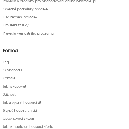
Pravidla a předpisy pro obchodování online whamaku.pl
Obecné podmínky prodeje
Uskutečnění pořádek
Umístění zásilky
Pravidla věrnostního programu
Pomoci
Faq
O obchodu
Kontakt
Jak nakupovat
Stížnosti
Jak si vybrat houpací síť
6 typů houpacích sítí
Upevňovací systém
Jak nainstalovat houpací křeslo