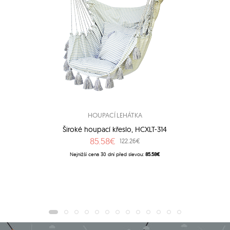
HOUPACÍ LEHÁTKA
Široké houpací křeslo, HCXLT-314
85.58€
122.26€
Nejnižší cena 30 dní před slevou:
85.58€