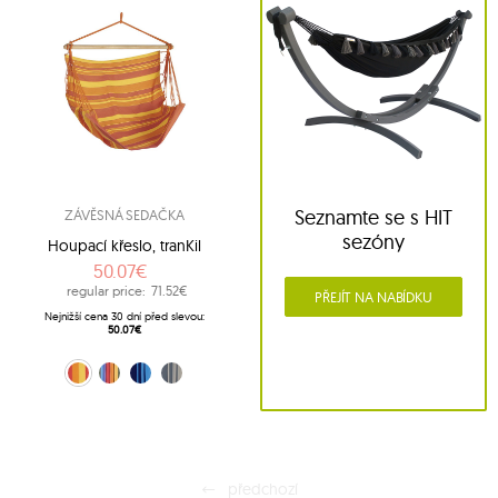
Seznamte se s HIT
ZÁVĚSNÁ SEDAČKA
sezóny
Houpací křeslo, tranKil
50.07€
regular price:
71.52€
PŘEJÍT NA NABÍDKU
Nejnižší cena 30 dní před slevou:
50.07€
sunny (17223)
Multicolore (17229)
modrý-tmavomodrý (17230)
Antracitově šedá (17231)
předchozí