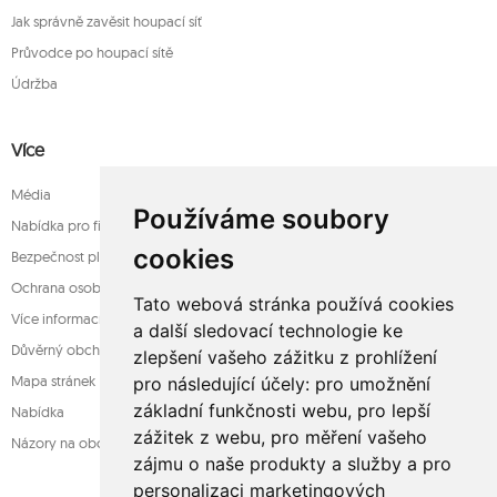
Jak správně zavěsit houpací síť
Průvodce po houpací sítě
Údržba
Více
Média
Používáme soubory
Nabídka pro firmy
cookies
Bezpečnost platba
Ochrana osobních údajů
Tato webová stránka používá cookies
Více informací o houpací sítě
a další sledovací technologie ke
Důvěrný obchod
zlepšení vašeho zážitku z prohlížení
Mapa stránek
pro následující účely:
pro umožnění
základní funkčnosti webu
,
pro lepší
Nabídka
zážitek z webu
,
pro měření vašeho
Názory na obchod
zájmu o naše produkty a služby a pro
personalizaci marketingových