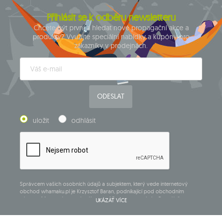
Přihlásit se k odběru newsletteru
Chcete být první a hledat nové propagační akce a
produkty? Využijte speciální nabídky a kupóny pro
zákazníky v prodejnách.
ODESLAT
uložit
odhlásit
Správcem vašich osobních údajů a subjektem, který vede internetový
obchod whamaku.pl je Krzysztof Baran, podnikající pod obchodním
názvem: Mouton Interactive Krzysztof Baran zapsaný do Centrálního
UKÁZAT VÍCE
rejstříku podnikajících osob, adresa hlavního místa podnikání v Siedlcach,
ul. Starowiejska 265, poštovní směrovací číslo 08-110, DIČ: 821-152-01-37,
IČ:711650928.