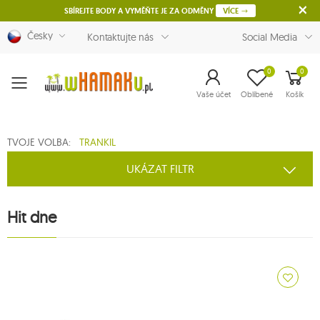
SBÍREJTE BODY A VYMĚŇTE JE ZA ODMĚNY
VÍCE
Česky
Kontaktujte nás
Social Media
0
0
Menu
Vaše účet
Oblíbené
Košík
TVOJE VOLBA:
TRANKIL
UKÁZAT FILTR
Hit dne