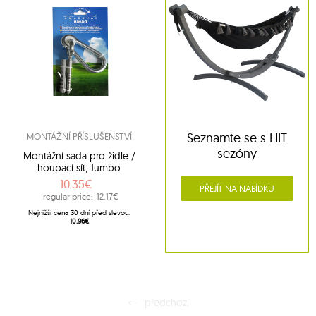
Seznamte se s HIT
MONTÁŽNÍ PŘÍSLUŠENSTVÍ
sezóny
Montážní sada pro židle /
houpací síť, Jumbo
10.35€
PŘEJÍT NA NABÍDKU
regular price:
12.17€
Nejnižší cena 30 dní před slevou:
10.96€
předchozí