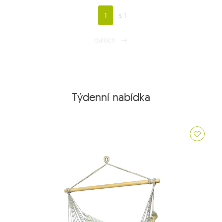
1
s 1
dalších
Týdenní nabídka