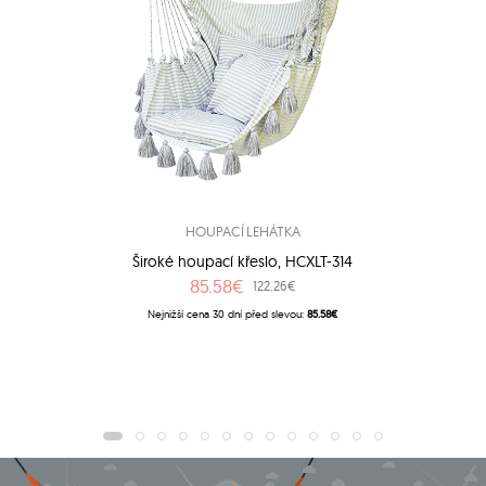
HOUPACÍ LEHÁTKA
Široké houpací křeslo, HCXLT-314
85.58€
122.26€
Nejnižší cena 30 dní před slevou:
85.58€