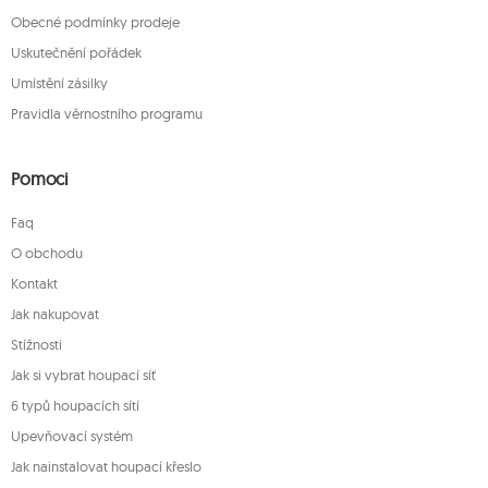
Obecné podmínky prodeje
Uskutečnění pořádek
Umístění zásilky
Pravidla věrnostního programu
Pomoci
Faq
O obchodu
Kontakt
Jak nakupovat
Stížnosti
Jak si vybrat houpací síť
6 typů houpacích sítí
Upevňovací systém
Jak nainstalovat houpací křeslo