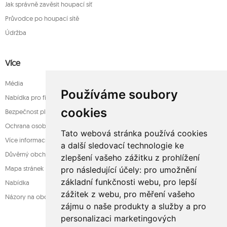
Jak správně zavěsit houpací síť
Průvodce po houpací sítě
Údržba
Více
Média
Používáme soubory
Nabídka pro firmy
cookies
Bezpečnost platba
Ochrana osobních údajů
Tato webová stránka používá cookies
Více informací o houpací sítě
a další sledovací technologie ke
Důvěrný obchod
zlepšení vašeho zážitku z prohlížení
Mapa stránek
pro následující účely:
pro umožnění
základní funkčnosti webu
,
pro lepší
Nabídka
zážitek z webu
,
pro měření vašeho
Názory na obchod
zájmu o naše produkty a služby a pro
personalizaci marketingových