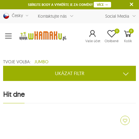
SBÍREJTE BODY A VYMĚŇTE JE ZA ODMĚNY
VÍCE
Česky
Kontaktujte nás
Social Media
0
0
Menu
Vaše účet
Oblíbené
Košík
TVOJE VOLBA:
JUMBO
UKÁZAT FILTR
Hit dne