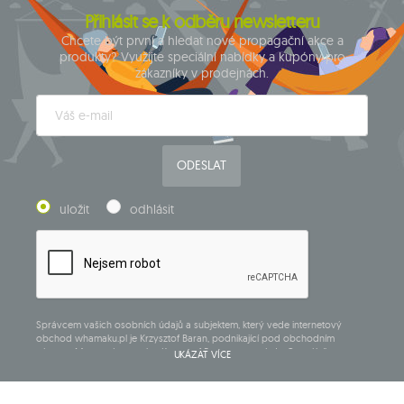
Přihlásit se k odběru newsletteru
Chcete být první a hledat nové propagační akce a
produkty? Využijte speciální nabídky a kupóny pro
zákazníky v prodejnách.
ODESLAT
uložit
odhlásit
Správcem vašich osobních údajů a subjektem, který vede internetový
obchod whamaku.pl je Krzysztof Baran, podnikající pod obchodním
názvem: Mouton Interactive Krzysztof Baran zapsaný do Centrálního
UKÁZAT VÍCE
rejstříku podnikajících osob, adresa hlavního místa podnikání v Siedlcach,
ul. Starowiejska 265, poštovní směrovací číslo 08-110, DIČ: 821-152-01-37,
IČ:711650928.