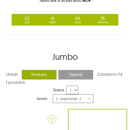
Nejnižší cena 30 dní před slevou:
69.27€
02
14
04
34
dnů
hodin
minut
sekundy
Jumbo
Ukázat:
Zobrazeno
1 s
Produkty
Variants
1
produktů
Strana:
Seřadit: