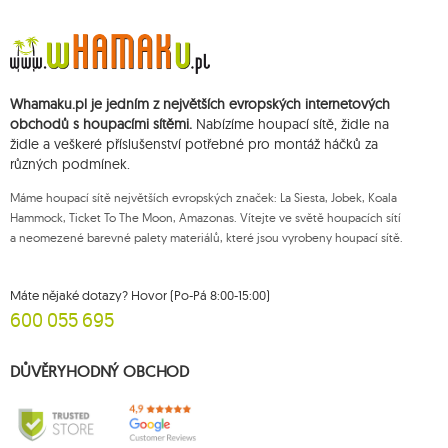
Údaje budou zpracovány za účelem zásilky newsletteru a uchovávány do
doby zrušení subskripce.
Přísluší vám právo k požádání o přístup k vašim osobním údajům, jejich
opravě, odstranění, omezení zpracování, podání námitky vůči zpracování
svých údajů a právo na podání žaloby dozorčímu orgánu a zrušení
Whamaku.pl je jedním z největších evropských internetových
souhlasu v libovolném momentu aniž je tím dotčena zákonnost zpracování,
které bylo provedeno na základě souhlasu před jeho zrušením. Za tímto
obchodů s houpacími sítěmi.
Nabízíme houpací sítě, židle na
účelem můžete kontaktovat zákaznický servis Mouton Interactive na e-
židle a veškeré příslušenství potřebné pro montáž háčků za
mailové adrese nebo písemně na adrese firmy.
různých podmínek.
Více informací:
www.mouton.pl/ODO
Máme houpací sítě největších evropských značek: La Siesta, Jobek, Koala
Hammock, Ticket To The Moon, Amazonas. Vítejte ve světě houpacích sítí
a neomezené barevné palety materiálů, které jsou vyrobeny houpací sítě.
Máte nějaké dotazy? Hovor (Po-Pá 8:00-15:00)
600 055 695
DŮVĚRYHODNÝ OBCHOD