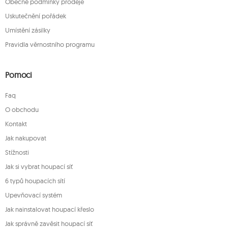
Obecné podmínky prodeje
Uskutečnění pořádek
Umístění zásilky
Pravidla věrnostního programu
Pomoci
Faq
O obchodu
Kontakt
Jak nakupovat
Stížnosti
Jak si vybrat houpací síť
6 typů houpacích sítí
Upevňovací systém
Jak nainstalovat houpací křeslo
Jak správně zavěsit houpací síť