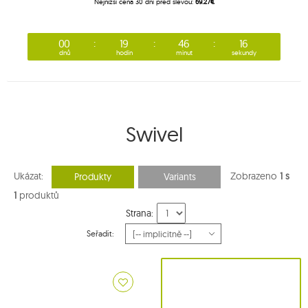
Nejnižší cena 30 dní před slevou:
69.27€
00
19
46
16
dnů
hodin
minut
sekundy
Swivel
Ukázat:
Zobrazeno
1 s
Produkty
Variants
1
produktů
Strana:
Seřadit: