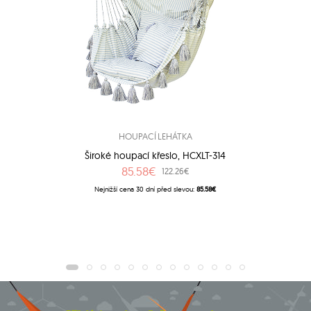
HOUPACÍ LEHÁTKA
Široké houpací křeslo, HCXLT-314
85.58€
122.26€
Nejnižší cena 30 dní před slevou:
85.58€