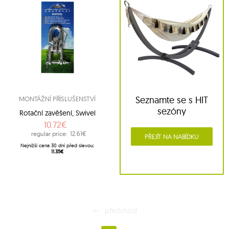
Seznamte se s HIT
MONTÁŽNÍ PŘÍSLUŠENSTVÍ
sezóny
Rotační zavěšení, Swivel
10.72€
regular price:
12.61€
PŘEJÍT NA NABÍDKU
Nejnižší cena 30 dní před slevou:
11.35€
předchozí