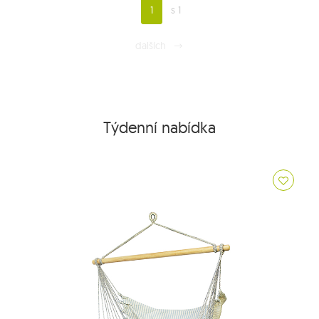
1
s 1
dalších
Týdenní nabídka