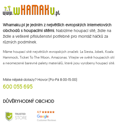
doby zrušení subskripce.
Přísluší vám právo k požádání o přístup k vašim osobním údajům, jejich
opravě, odstranění, omezení zpracování, podání námitky vůči zpracování
svých údajů a právo na podání žaloby dozorčímu orgánu a zrušení
Whamaku.pl je jedním z největších evropských internetových
souhlasu v libovolném momentu aniž je tím dotčena zákonnost zpracování,
které bylo provedeno na základě souhlasu před jeho zrušením. Za tímto
obchodů s houpacími sítěmi.
Nabízíme houpací sítě, židle na
účelem můžete kontaktovat zákaznický servis Mouton Interactive na e-
židle a veškeré příslušenství potřebné pro montáž háčků za
mailové adrese nebo písemně na adrese firmy.
různých podmínek.
Více informací:
www.mouton.pl/ODO
Máme houpací sítě největších evropských značek: La Siesta, Jobek, Koala
Hammock, Ticket To The Moon, Amazonas. Vítejte ve světě houpacích sítí
a neomezené barevné palety materiálů, které jsou vyrobeny houpací sítě.
Máte nějaké dotazy? Hovor (Po-Pá 8:00-15:00)
600 055 695
DŮVĚRYHODNÝ OBCHOD