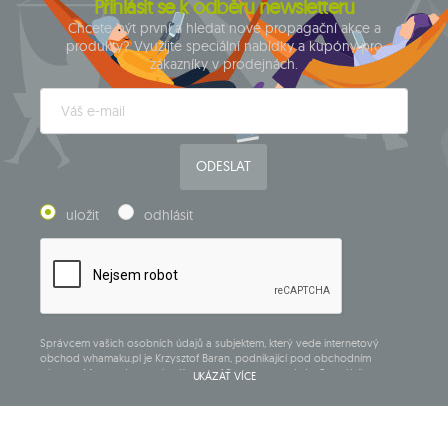
Přihlásit se k odběru newsletteru
Chcete být první a hledat nové propagační akce a
produkty? Využijte speciální nabídky a kupóny pro
zákazníky v prodejnách.
ODESLAT
uložit
odhlásit
Správcem vašich osobních údajů a subjektem, který vede internetový
obchod whamaku.pl je Krzysztof Baran, podnikající pod obchodním
názvem: Mouton Interactive Krzysztof Baran zapsaný do Centrálního
UKÁZAT VÍCE
rejstříku podnikajících osob, adresa hlavního místa podnikání v Siedlcach,
ul. Starowiejska 265, poštovní směrovací číslo 08-110, DIČ: 821-152-01-37,
IČ:711650928.
Údaje budou zpracovány za účelem zásilky newsletteru a uchovávány do