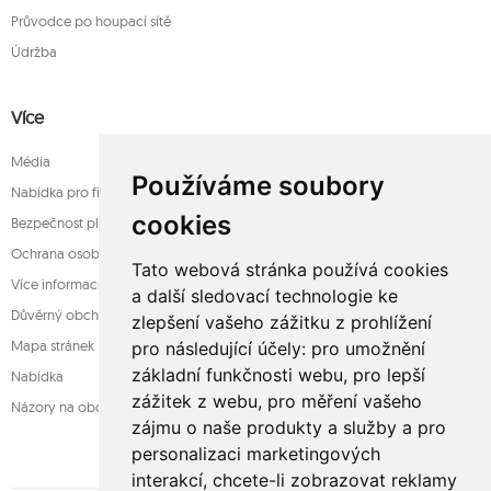
Průvodce po houpací sítě
Údržba
Více
Média
Používáme soubory
Nabídka pro firmy
cookies
Bezpečnost platba
Ochrana osobních údajů
Tato webová stránka používá cookies
Více informací o houpací sítě
a další sledovací technologie ke
Důvěrný obchod
zlepšení vašeho zážitku z prohlížení
Mapa stránek
pro následující účely:
pro umožnění
základní funkčnosti webu
,
pro lepší
Nabídka
zážitek z webu
,
pro měření vašeho
Názory na obchod
zájmu o naše produkty a služby a pro
personalizaci marketingových
interakcí
,
chcete-li zobrazovat reklamy