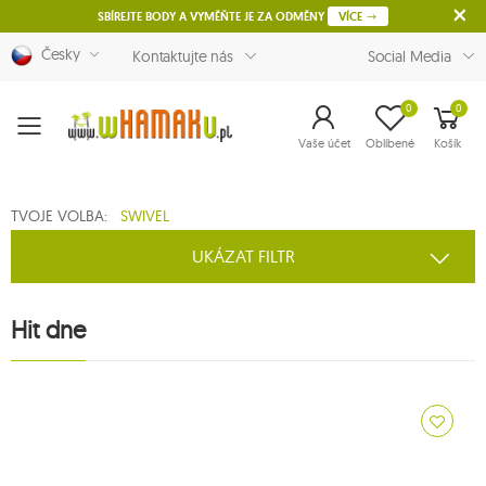
SBÍREJTE BODY A VYMĚŇTE JE ZA ODMĚNY
VÍCE
Česky
Kontaktujte nás
Social Media
0
0
Menu
Vaše účet
Oblíbené
Košík
TVOJE VOLBA:
SWIVEL
UKÁZAT FILTR
Hit dne