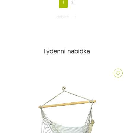
1
s 1
dalších
Týdenní nabídka