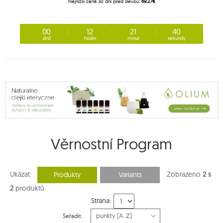
Nejnižší cena 30 dní před slevou:
69.27€
00
12
21
40
dnů
hodin
minut
sekundy
Věrnostní Program
Ukázat:
Zobrazeno
2 s
Produkty
Variants
2
produktů
Strana:
Seřadit: