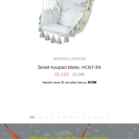
HOUPACÍ LEHÁTKA
Široké houpací křeslo, HCXLT-314
85.58€
122.26€
Nejnižší cena 30 dní před slevou:
85.58€
Přihlásit se k odběru newsletteru