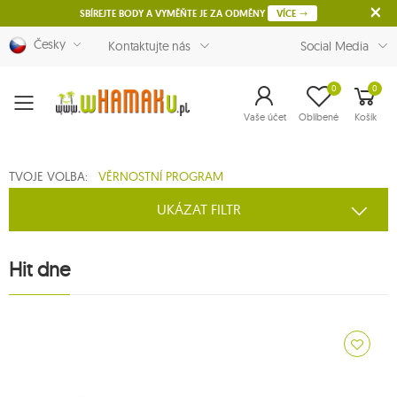
SBÍREJTE BODY A VYMĚŇTE JE ZA ODMĚNY
VÍCE
Česky
Kontaktujte nás
Social Media
0
0
Menu
Vaše účet
Oblíbené
Košík
TVOJE VOLBA:
VĚRNOSTNÍ PROGRAM
UKÁZAT FILTR
Hit dne