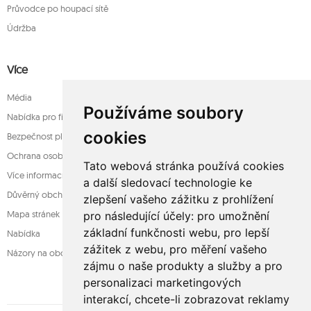
Průvodce po houpací sítě
Údržba
Více
Média
Používáme soubory
Nabídka pro firmy
cookies
Bezpečnost platba
Ochrana osobních údajů
Tato webová stránka používá cookies
Více informací o houpací sítě
a další sledovací technologie ke
Důvěrný obchod
zlepšení vašeho zážitku z prohlížení
Mapa stránek
pro následující účely:
pro umožnění
základní funkčnosti webu
,
pro lepší
Nabídka
zážitek z webu
,
pro měření vašeho
Názory na obchod
zájmu o naše produkty a služby a pro
personalizaci marketingových
interakcí
,
chcete-li zobrazovat reklamy