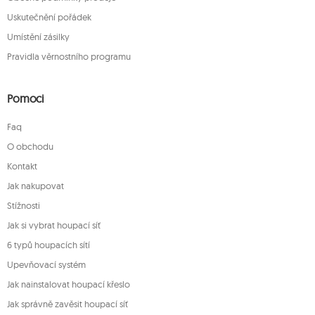
Uskutečnění pořádek
Umístění zásilky
Pravidla věrnostního programu
Pomoci
Faq
O obchodu
Kontakt
Jak nakupovat
Stížnosti
Jak si vybrat houpací síť
6 typů houpacích sítí
Upevňovací systém
Jak nainstalovat houpací křeslo
Jak správně zavěsit houpací síť