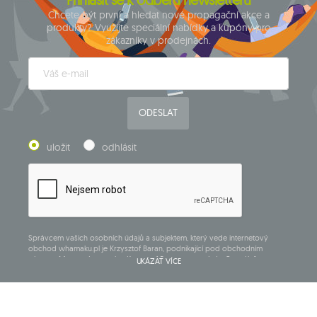
Chcete být první a hledat nové propagační akce a
produkty? Využijte speciální nabídky a kupóny pro
zákazníky v prodejnách.
ODESLAT
uložit
odhlásit
Správcem vašich osobních údajů a subjektem, který vede internetový
obchod whamaku.pl je Krzysztof Baran, podnikající pod obchodním
názvem: Mouton Interactive Krzysztof Baran zapsaný do Centrálního
UKÁZAT VÍCE
rejstříku podnikajících osob, adresa hlavního místa podnikání v Siedlcach,
ul. Starowiejska 265, poštovní směrovací číslo 08-110, DIČ: 821-152-01-37,
IČ:711650928.
Údaje budou zpracovány za účelem zásilky newsletteru a uchovávány do