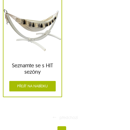
Seznamte se s HIT
sezóny
PŘEJÍT NA NABÍDKU
předchozí