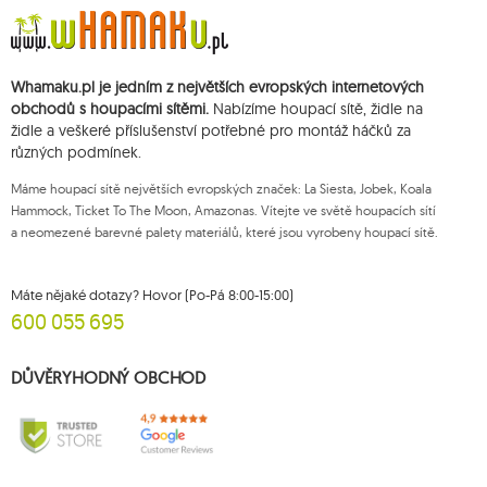
doby zrušení subskripce.
Přísluší vám právo k požádání o přístup k vašim osobním údajům, jejich
opravě, odstranění, omezení zpracování, podání námitky vůči zpracování
svých údajů a právo na podání žaloby dozorčímu orgánu a zrušení
Whamaku.pl je jedním z největších evropských internetových
souhlasu v libovolném momentu aniž je tím dotčena zákonnost zpracování,
které bylo provedeno na základě souhlasu před jeho zrušením. Za tímto
obchodů s houpacími sítěmi.
Nabízíme houpací sítě, židle na
účelem můžete kontaktovat zákaznický servis Mouton Interactive na e-
židle a veškeré příslušenství potřebné pro montáž háčků za
mailové adrese nebo písemně na adrese firmy.
různých podmínek.
Více informací:
www.mouton.pl/ODO
Máme houpací sítě největších evropských značek: La Siesta, Jobek, Koala
Hammock, Ticket To The Moon, Amazonas. Vítejte ve světě houpacích sítí
a neomezené barevné palety materiálů, které jsou vyrobeny houpací sítě.
Máte nějaké dotazy? Hovor (Po-Pá 8:00-15:00)
600 055 695
DŮVĚRYHODNÝ OBCHOD