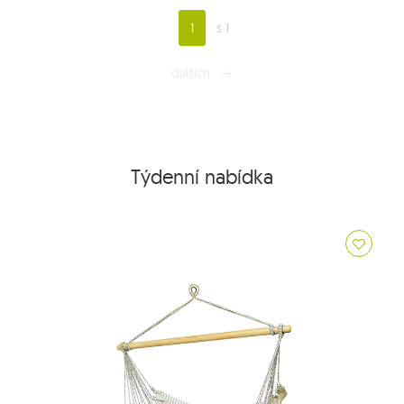
1
s 1
dalších
Týdenní nabídka