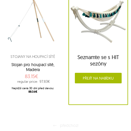
Seznamte se s HIT
STOJANY NA HOUPACÍ SÍTĚ
sezóny
Stojan pro houpací sítě,
Madera
83.15€
PŘEJÍT NA NABÍDKU
regular price:
97.83€
Nejnižší cena 30 dní před slevou:
88.04€
předchozí