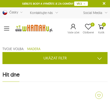
SBÍREJTE BODY A VYMĚŇTE JE ZA ODMĚNY
VÍCE
Česky
Kontaktujte nás
Social Media
0
0
Menu
Vaše účet
Oblíbené
Košík
TVOJE VOLBA:
MADERA
UKÁZAT FILTR
Hit dne