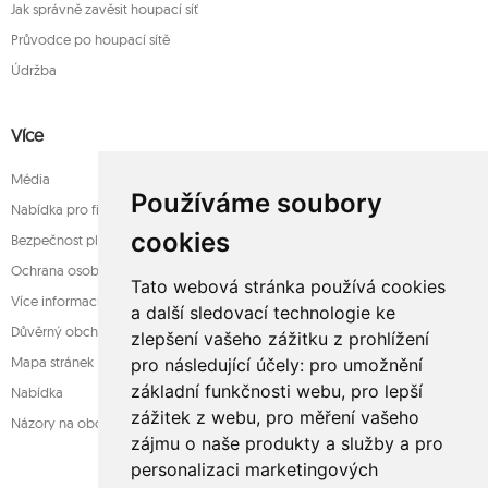
Jak správně zavěsit houpací síť
Průvodce po houpací sítě
Údržba
Více
Média
Používáme soubory
Nabídka pro firmy
cookies
Bezpečnost platba
Ochrana osobních údajů
Tato webová stránka používá cookies
Více informací o houpací sítě
a další sledovací technologie ke
Důvěrný obchod
zlepšení vašeho zážitku z prohlížení
Mapa stránek
pro následující účely:
pro umožnění
základní funkčnosti webu
,
pro lepší
Nabídka
zážitek z webu
,
pro měření vašeho
Názory na obchod
zájmu o naše produkty a služby a pro
personalizaci marketingových