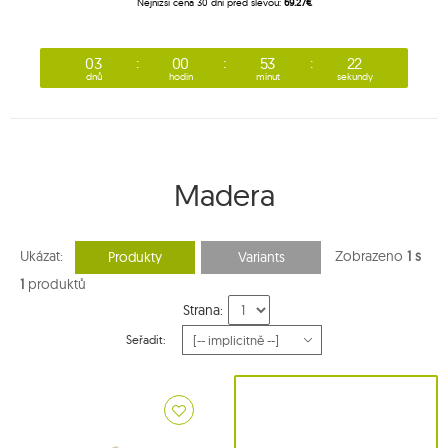
Nejnižší cena 30 dní před slevou:
69.27€
03
00
53
22
dnů
hodin
minut
sekundy
Madera
Ukázat:
Zobrazeno
1 s
Produkty
Variants
1
produktů
Strana:
Seřadit: