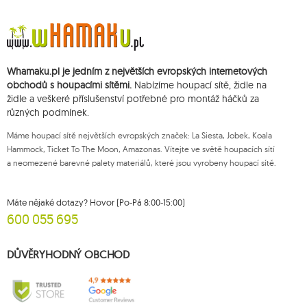
Údaje budou zpracovány za účelem zásilky newsletteru a uchovávány do
doby zrušení subskripce.
Přísluší vám právo k požádání o přístup k vašim osobním údajům, jejich
opravě, odstranění, omezení zpracování, podání námitky vůči zpracování
svých údajů a právo na podání žaloby dozorčímu orgánu a zrušení
Whamaku.pl je jedním z největších evropských internetových
souhlasu v libovolném momentu aniž je tím dotčena zákonnost zpracování,
které bylo provedeno na základě souhlasu před jeho zrušením. Za tímto
obchodů s houpacími sítěmi.
Nabízíme houpací sítě, židle na
účelem můžete kontaktovat zákaznický servis Mouton Interactive na e-
židle a veškeré příslušenství potřebné pro montáž háčků za
mailové adrese nebo písemně na adrese firmy.
různých podmínek.
Více informací:
www.mouton.pl/ODO
Máme houpací sítě největších evropských značek: La Siesta, Jobek, Koala
Hammock, Ticket To The Moon, Amazonas. Vítejte ve světě houpacích sítí
a neomezené barevné palety materiálů, které jsou vyrobeny houpací sítě.
Máte nějaké dotazy? Hovor (Po-Pá 8:00-15:00)
600 055 695
DŮVĚRYHODNÝ OBCHOD