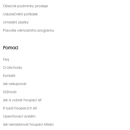
Obecné podmínky prodeje
Uskutečnění pořádek
Umístění zásilky
Pravidla věrnostního programu
Pomoci
Faq
O obchodu
Kontakt
Jak nakupovat
Stížnosti
Jak si vybrat houpací síť
6 typů houpacích sítí
Upevňovací systém
Jak nainstalovat houpací křeslo