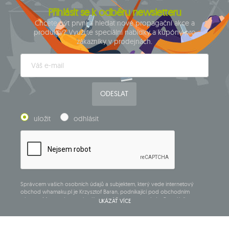
Přihlásit se k odběru newsletteru
Chcete být první a hledat nové propagační akce a
produkty? Využijte speciální nabídky a kupóny pro
zákazníky v prodejnách.
ODESLAT
uložit
odhlásit
Správcem vašich osobních údajů a subjektem, který vede internetový
obchod whamaku.pl je Krzysztof Baran, podnikající pod obchodním
názvem: Mouton Interactive Krzysztof Baran zapsaný do Centrálního
UKÁZAT VÍCE
rejstříku podnikajících osob, adresa hlavního místa podnikání v Siedlcach,
ul. Starowiejska 265, poštovní směrovací číslo 08-110, DIČ: 821-152-01-37,
IČ:711650928.