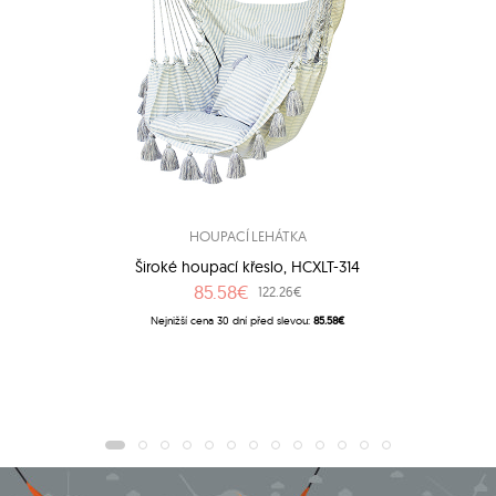
HOUPACÍ LEHÁTKA
Široké houpací křeslo, HCXLT-314
85.58€
122.26€
Nejnižší cena 30 dní před slevou:
85.58€