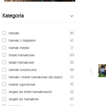
Kategoria
82
hamaki
41
hamaki z drążkiem
3
hamak miejski
123
fotele hamakowe
30
leżaki hamakowe
94
hamaki turystyczne
17
hamaki i fotele hamakowe dla dzieci
15
meble ogrodowe
22
stojaki do foteli hamakowych
57
stojaki do hamaków