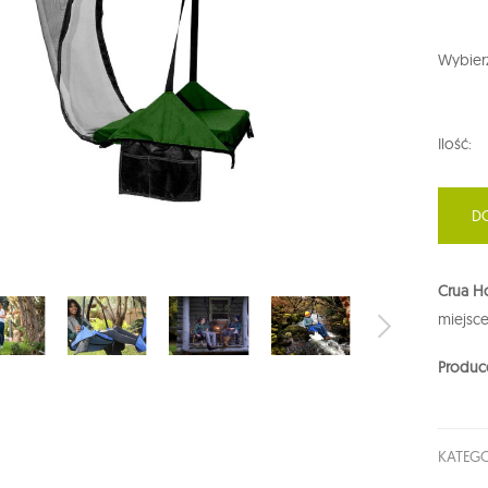
Wybierz
Ilość:
D
Crua H
miejsce
Produc
KATEGO