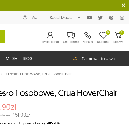
FAQ
Social Media
0
0
Twoje konto
Chat online
Kontakt
Ulubione
Koszyk
Y
MEDIA
BLOG
Darmowa dostawa
Krzesło 1 Osobowe, Crua HoverChair
esło 1 osobowe, Crua HoverChair
.90zł
451.00zł
ularna:
a cena z 30 dni przed obniżką:
405.90zł