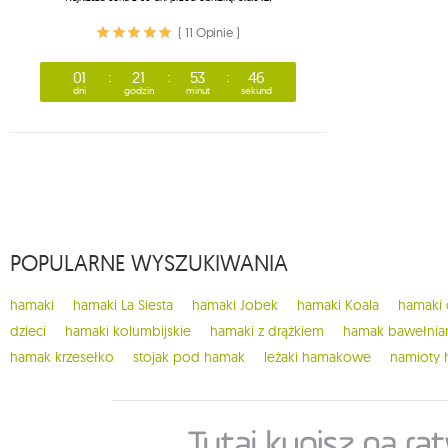
( 11 Opinie )
01
21
53
45
dni
godzin
minut
sekund
POPULARNE WYSZUKIWANIA
hamaki
hamaki La Siesta
hamaki Jobek
hamaki Koala
hamaki
dzieci
hamaki kolumbijskie
hamaki z drążkiem
hamak bawełnia
hamak krzesełko
stojak pod hamak
leżaki hamakowe
namioty