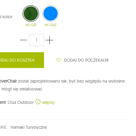
 kolor:
HC-G01
HC-G02
DODAJ DO POCZEKALNI
ODAJ DO KOSZYKA
overChair
został zaprojektowany tak, byś bez względu na wybrane
 mógł się zrelaksować.
ent:
Crua Outdoor
więcej
RIE:
Hamaki Turystyczne