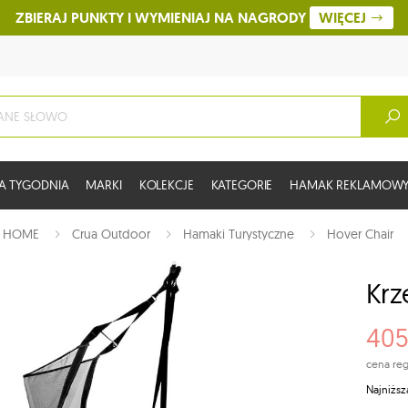
ZBIERAJ PUNKTY I WYMIENIAJ NA NAGRODY
WIĘCEJ
A TYGODNIA
MARKI
KOLEKCJE
KATEGORIE
HAMAK REKLAMOW
:
HOME
Crua Outdoor
Hamaki Turystyczne
Hover Chair
Krz
405
cena reg
Najniższ