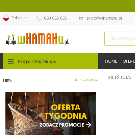
Polski
600 055 695
sklep@whamaku.pl
Rozpocznij zakupy
HOME
OFERT
JESTEŚ TUTAJ
Filtry:
Usuń wszystkie