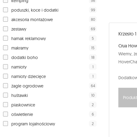
56
kemping
99
poduszki, koce i dodatki
80
akcesoria montażowe
69
zestawy
Krzesło 
5
hamak reklamowy
Crua Hov
15
makramy
Wiemy, że
18
dodatki boho
HoverChai
1
namioty
1
namioty dziecięce
Dodatkowo
64
żagle ogrodowe
10
huśtawki
Produkt
2
piaskownice
6
oświetlenie
2
program lojalnościowy