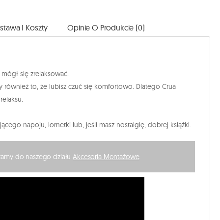
stawa I Koszty
Opinie O Produkcie (0)
 mógł się zrelaksować.
również to, że lubisz czuć się komfortowo. Dlatego Crua
relaksu.
o napoju, lornetki lub, jeśli masz nostalgię, dobrej książki.
szamy do naszego działu
Akcesoria Montażowe
.