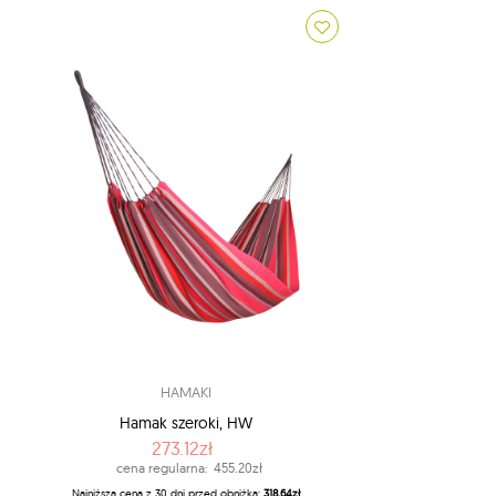
HAMAKI
Hamak szeroki, HW
273.12zł
cena regularna:
455.20zł
Najniższa cena z 30 dni przed obniżką:
318.64zł