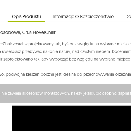
Opis Produktu
Informacje O Bezpieczeństwie
Do
1 osobowe, Crua HoverChair
erChair
został zaprojektowany tak, byś bez względu na wybrane miejsce
 uwielbiasz przebywać na łonie natury, nad czystym niebem. Doceniamy 
r zaprojektowano tak, aby wypocząć bez względu na wybrane miejsce 
, podwójna kieszeń boczna jest idealna do przechowywania orzeźwiająceg
 nie zawiera akcesoriów montażowych, należy je zakupić osobno, zapra