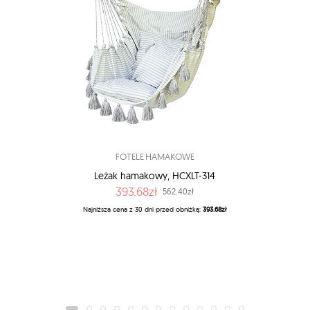
FOTELE HAMAKOWE
Leżak hamakowy, HCXLT-314
393.68zł
562.40zł
Najniższa cena z 30 dni przed obniżką:
393.68zł