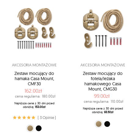
AKCESORIA MONTAŻOWE
AKCESORIA MONTAŻOWE
Zestaw mocujący do
Zestaw mocujący do
hamaka Casa Mount,
fotela/leżaka
CMF30
hamakowego Casa
Mount, CMG30
162.00zł
99.00zł
cena regularna:
180.00zł
cena regularna:
110.00zł
Najniższa cena z 30 dni przed
obniżką:
153.00zł
Najniższa cena z 30 dni przed
obniżką:
93.50zł
( 3 Opinie )
beżowy (6-beige)
czarny (9-black)
beżowy (6-beige)
czarny (9)