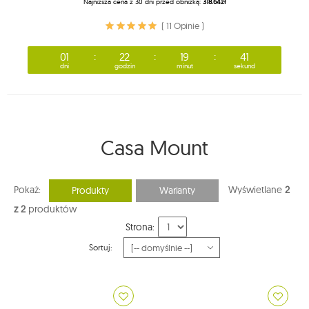
Najniższa cena z 30 dni przed obniżką:
318.64zł
( 11 Opinie )
01
22
19
40
dni
godzin
minut
sekund
Casa Mount
Pokaż:
Wyświetlane
2
Produkty
Warianty
z 2
produktów
Strona:
Sortuj: