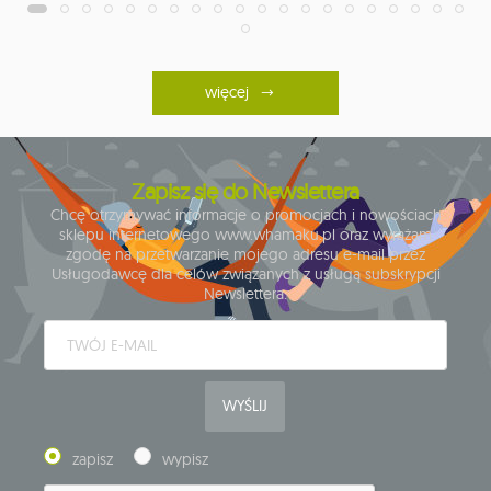
więcej
Zapisz się do Newslettera
Chcę otrzymywać informacje o promocjach i nowościach
sklepu internetowego www.whamaku.pl oraz wyrażam
zgodę na przetwarzanie mojego adresu e-mail przez
Usługodawcę dla celów związanych z usługą subskrypcji
Newslettera.
WYŚLIJ
zapisz
wypisz