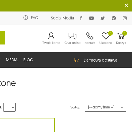
FAQ
Social Media
0
0
Twoje konto
Chat online
Kontakt
Ulubione
Koszyk
Y
MEDIA
BLOG
Darmowa dostawa
tone
a:
Sortuj: