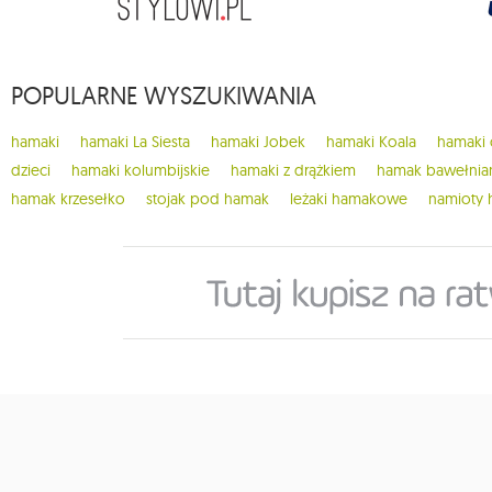
1
chillounge
1
classic fly
POPULARNE WYSZUKIWANIA
8
cocoon hammocks
2
colibri 3.0
hamaki
hamaki La Siesta
hamaki Jobek
hamaki Koala
hamaki
1
crua koala
dzieci
hamaki kolumbijskie
hamaki z drążkiem
hamak bawełnia
9
cumbia
hamak krzesełko
stojak pod hamak
leżaki hamakowe
namioty
1
deluxe
11
dla dzieci
3
do domu
149
do ogrodu
1
dockside
14
dodatki koala
9
dodatki ticket to the moon
1
domo