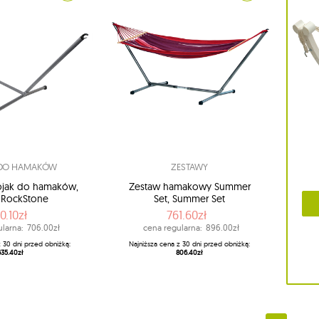
 DO HAMAKÓW
ZESTAWY
ojak do hamaków,
Zestaw hamakowy Summer
RockStone
Set, Summer Set
0.10zł
761.60zł
larna:
706.00zł
cena regularna:
896.00zł
z 30 dni przed obniżką:
Najniższa cena z 30 dni przed obniżką:
635.40zł
806.40zł