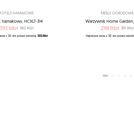
FOTELE HAMAKOWE
MEBLE OGRODOWE
k hamakowy, HCXLT-314
Warzywnik Home Garden,
393.68zł
298.90zł
562.40zł
351.90zł
cena z 30 dni przed obniżką:
393.68zł
Najniższa cena z 30 dni przed obniż