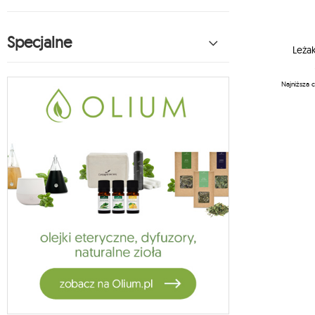
fotele hamakowe koala
6
hamaki dla dzieci koala
Specjalne
27
akcesoria montażowe koala
Leża
1
vela
Najniższa 
5
habana
14
hamaki księżycowe
2
fotele księżycowe
13
akcesoria księżycowe
1
hamak bawełniany
1
zestawy ogrodowe
4
stojaki jagram
3
crua outdoor
9
stojaki do hamaków koala
1
oslo
7
adventure