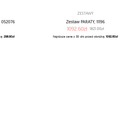
ZESTAWY
 052076
Zestaw PARATY, 11196
1092.60zł
1821.00zł
ką:
298.90zł
Najniższa cena z 30 dni przed obniżką:
1092.60zł