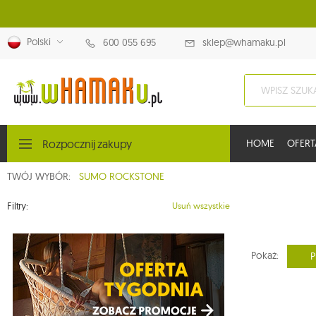
Polski
600 055 695
sklep@whamaku.pl
Rozpocznij zakupy
HOME
OFERT
TWÓJ WYBÓR:
SUMO ROCKSTONE
Filtry:
Usuń wszystkie
Pokaż:
P