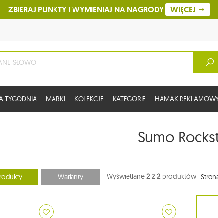
ZBIERAJ PUNKTY I WYMIENIAJ NA NAGRODY
WIĘCEJ
A TYGODNIA
MARKI
KOLEKCJE
KATEGORIE
HAMAK REKLAMOW
Sumo Rocks
Wyświetlane
2 z 2
produktów
rodukty
Warianty
Stron