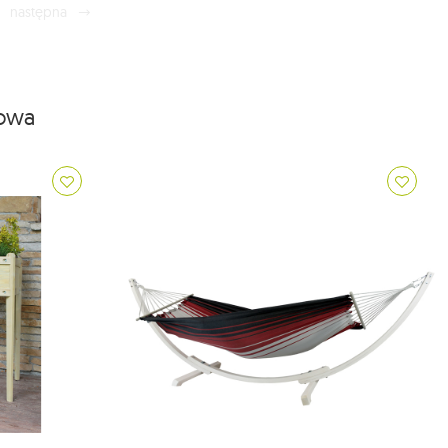
następna
iowa