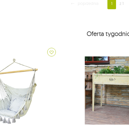
poprzednia
1
z 1
Oferta tygodn