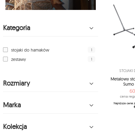
Kategoria
1
stojaki do hamaków
1
zestawy
STOJAKI
Metalowy st
Rozmiary
Sumo 
60
cena regu
Marka
Najniższa cena 
Kolekcja