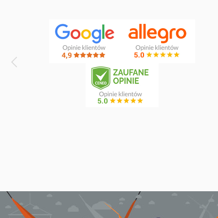
2
donice i skrzynie ogrodowe
1
door clamp
3
double
5
dream
1
dstand
1
easy +
1
eco-friendly hammock
1
elevate
2
etno
2
fat
2
florencia
1
foot rest
1
fun
7
gaya
1
genoa