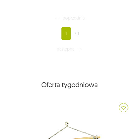
poprzednia
1
z 1
następna
Oferta tygodniowa