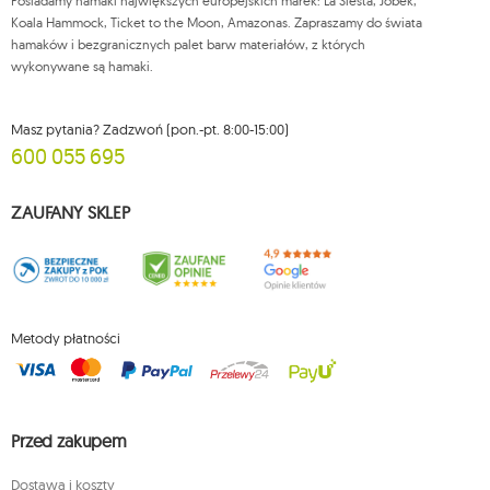
Posiadamy hamaki największych europejskich marek: La Siesta, Jobek,
Więcej informacji:
www.mouton.pl/ODO
Koala Hammock, Ticket to the Moon, Amazonas. Zapraszamy do świata
hamaków i bezgranicznych palet barw materiałów, z których
wykonywane są hamaki.
Masz pytania? Zadzwoń (pon.-pt. 8:00-15:00)
600 055 695
ZAUFANY SKLEP
Metody płatności
Przed zakupem
Dostawa i koszty