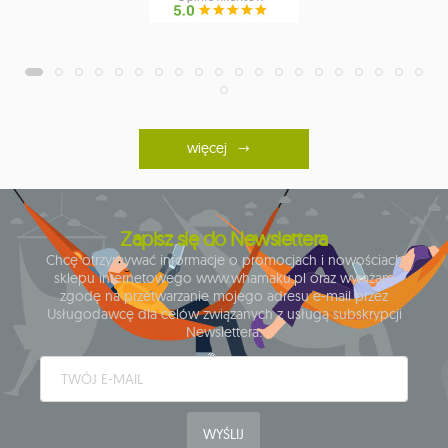
więcej
Zapisz się do Newslettera
Chcę otrzymywać informacje o promocjach i nowościach
sklepu internetowego www.whamaku.pl oraz wyrażam
zgodę na przetwarzanie mojego adresu e-mail przez
Usługodawcę dla celów związanych z usługą subskrypcji
Newslettera.
WYŚLIJ