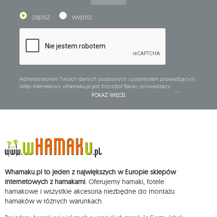
zapisz
wypisz
Administratorem Twoich danych osobowych i podmiotem prowadzącym
sklep internetowy whamaku.pl jest Krzysztof Baran, prowadzący
działalność gospodarczą pod firmą: Mouton Interactive Krzysztof Baran
POKAŻ WIĘCEJ
wpisaną do Centralnej Ewidencji i Informacji o Działalności Gospodarczej,
adres głównego miejsca wykonywania działalności w Siedlcach, ul.
Starowiejska 265, kod pocztowy: 08-110, posiadający numer NIP: 821-152-01-
37, REGON: 711650928 .
Dane będą przetwarzane w celu wysyłki newslettera i przechowywane do
chwili rezygnacji z subskrypcji.
Przysługuje Ci prawo do żądania dostępu do swoich danych osobowych,
ich sprostowania, usunięcia, ograniczenia przetwarzania, wniesienia
Whamaku.pl to jeden z największych w Europie sklepów
sprzeciwu wobec przetwarzania swoich danych oraz prawo do
wniesienia skargi do organu nadzorczego oraz cofnięcia zgody w
internetowych z hamakami
. Oferujemy hamaki, fotele
dowolnym momencie bez wpływu na zgodność z prawem przetwarzania,
hamakowe i wszystkie akcesoria niezbędne do montażu
którego dokonano na podstawie zgody przed jej cofnięciem. W tym celu
hamaków w różnych warunkach.
możesz kontaktować się z działem obsługi klienta Mouton Interactive pod
adresem e-mail lub pisemnie na adres siedziby.