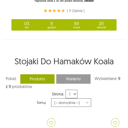
Najniższa cena z 30 dni przed obniżką:
318.64zł
( 11 Opinie )
03
11
59
20
dni
godzin
minut
sekund
Stojaki Do Hamaków Koala
Pokaż:
Wyświetlane
9
Produkty
Warianty
z 9
produktów
Strona:
Sortuj: