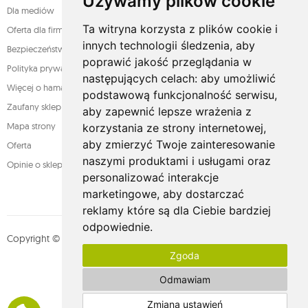
Używamy plików cookie
Dla mediów
Ta witryna korzysta z plików cookie i
Oferta dla firm
innych technologii śledzenia, aby
Bezpieczeństwo płatności
poprawić jakość przeglądania w
Polityka prywatności
następujących celach:
aby umożliwić
Więcej o hamakach
podstawową funkcjonalność serwisu
,
Zaufany sklep
aby zapewnić lepsze wrażenia z
Mapa strony
korzystania ze strony internetowej
,
aby zmierzyć Twoje zainteresowanie
Oferta
naszymi produktami i usługami oraz
Opinie o sklepie
personalizować interakcje
marketingowe
,
aby dostarczać
reklamy które są dla Ciebie bardziej
odpowiednie
.
Copyright © whamaku.pl. Wszystkie prawa zastrzeżone. Designed by
Zgoda
MOUTON interactive
Zobacz nasz profil na:
Odmawiam
Zmiana ustawień