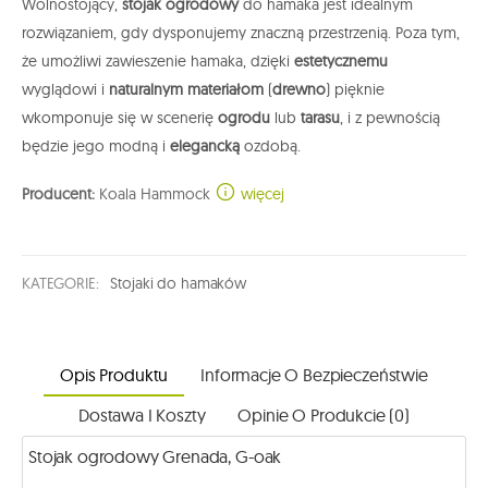
Wolnostojący,
stojak ogrodowy
do hamaka jest idealnym
rozwiązaniem, gdy dysponujemy znaczną przestrzenią. Poza tym,
że umożliwi zawieszenie hamaka, dzięki
estetycznemu
wyglądowi i
naturalnym materiałom
(
drewno
) pięknie
wkomponuje się w scenerię
ogrodu
lub
tarasu
, i z pewnością
będzie jego modną i
elegancką
ozdobą.
Producent:
Koala Hammock
więcej
KATEGORIE:
Stojaki do hamaków
Opis Produktu
Informacje O Bezpieczeństwie
Dostawa I Koszty
Opinie O Produkcie (0)
Stojak ogrodowy Grenada, G-oak