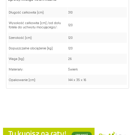
Długość całkowita [cm]:
310
Wysokość całkowita [cm] /od dołu
120
fotela do uchwytu mocującego/:
Szerokość [cm]:
120
Dopuszczalne obciążenie [kg]:
120
Waga [kg]:
26
Materiały:
Świerk
Opakowanie [cm]:
144 x 35 x 16