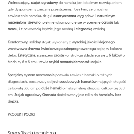
Wolnostojący,
stojak ogrodowy
do hamaka jest idealnym rozwiązaniem,
gdy dysponujemy znaczną przestrzenią. Poza tym, że umożliwi
zawieszenie hamaka, dzięki
estetycznemu
wyglądowi i
naturalnym
materiałom
(
drewno
) pięknie wkomponuje się w scenerię
ogrodu
lub
tarasu
, i z pewnością będzie jego modną i
elegancką
ozdobą.
Komfortowy
,
solidny
stojak wykonany z
wysokiej jakości klejonego
warstwowo drewna świerkowego zaimpregnowanego
bejcą w kolorze
dębu.
Estetyczna
, a zarazem
prosta
konstrukcja składająca się z
6 łuków
o
średnicy 6 x 6 cm ułatwia
szybki montaż/demontaż
stojaka.
Specjalny system mocowania
pozwala zawiesić hamaki o różnych
długościach, począwszy od
jednoosobowych hamaków
mających długość
całkowitą 330 cm po
duże hamaki
o maksymalnej długości całkowitej 380
cm.
Stojak ogrodowy Grenada
dedykowany jest tylko do
hamaków bez
drążka.
PRODUKT POLSKI
Specyfikacja techniczna