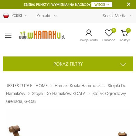
ZBIERAJ PUNKTY I WYMIENIAJ NA NAGRODY
WIĘCEJ
Polski
Kontakt
Social Media
0
0
Menu
Twoje konto
Ulubione
Koszyk
POKAŻ FILTRY
JESTEŚ TUTAJ:
HOME
Hamaki Koala Hammock
Stojaki Do
Hamaków
Stojaki Do Hamaków KOALA
Stojak Ogrodowy
Grenada, G-Oak