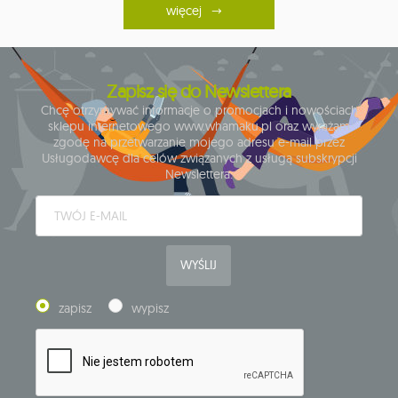
więcej
Zapisz się do Newslettera
Chcę otrzymywać informacje o promocjach i nowościach
sklepu internetowego www.whamaku.pl oraz wyrażam
zgodę na przetwarzanie mojego adresu e-mail przez
Usługodawcę dla celów związanych z usługą subskrypcji
Newslettera.
WYŚLIJ
zapisz
wypisz