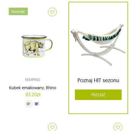
Nowość
Poznaj HIT sezonu
KEMPING
Kubek emaliowany, Rhino
83.20zł
PRZEJDŹ
zielony (Pastel Green)
niebieski (Sky Blue)