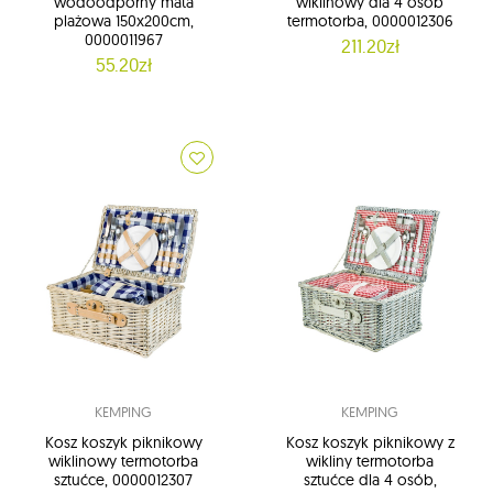
wodoodporny mata
wiklinowy dla 4 osób
plażowa 150x200cm,
termotorba, 0000012306
0000011967
211.20zł
55.20zł
KEMPING
KEMPING
Kosz koszyk piknikowy
Kosz koszyk piknikowy z
wiklinowy termotorba
wikliny termotorba
sztućce, 0000012307
sztućce dla 4 osób,