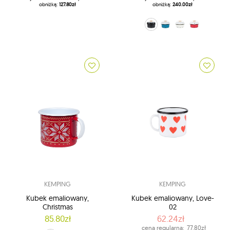
obniżką:
127.80zł
obniżką:
240.00zł
rodziną sprawia, że ​​ludzie są szczęśliwi w swoim życiu.
czarny (01 - czarny)
niebieski (02 - niebieski)
kremowy (03 - kremowy)
Czerwony (04 - czerwony
KEMPING
KEMPING
Kubek emaliowany,
Kubek emaliowany, Love-
Christmas
02
85.80zł
62.24zł
cena regularna:
77.80zł