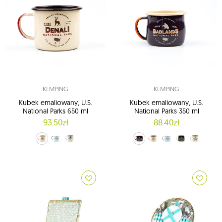
KEMPING
KEMPING
Kubek emaliowany, U.S.
Kubek emaliowany, U.S.
National Parks 650 ml
National Parks 350 ml
93.50zł
88.40zł
kremowy (Denali)
niebieski (Glacier)
ecru (Yosemite)
Granatowy (Badlands)
kremowy (Denali)
niebieski (Glacier)
zielony (Redwood)
ecru (Yosemite)