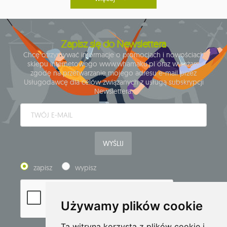
Zapisz się do Newslettera
Chcę otrzymywać informacje o promocjach i nowościach
sklepu internetowego www.whamaku.pl oraz wyrażam
zgodę na przetwarzanie mojego adresu e-mail przez
Usługodawcę dla celów związanych z usługą subskrypcji
Newslettera.
WYŚLIJ
zapisz
wypisz
Używamy plików cookie
Ta witryna korzysta z plików cookie i