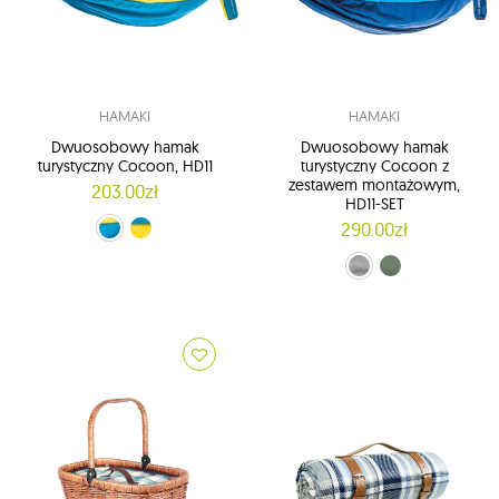
HAMAKI
HAMAKI
Dwuosobowy hamak
Dwuosobowy hamak
turystyczny Cocoon, HD11
turystyczny Cocoon z
zestawem montażowym,
203.00zł
HD11-SET
290.00zł
niebiesko-żółty (HD115)
żółty (HD116)
niebieski (HD114-SET)
zielony (HD118-SET)