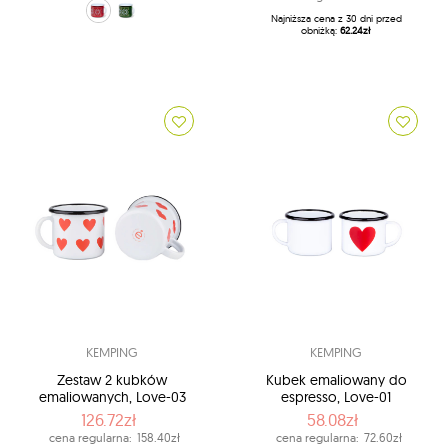
Czerwony (czerwony)
zielony (zielony)
Najniższa cena z 30 dni przed
obniżką:
62.24zł
KEMPING
KEMPING
Zestaw 2 kubków
Kubek emaliowany do
emaliowanych, Love-03
espresso, Love-01
126.72zł
58.08zł
cena regularna:
158.40zł
cena regularna:
72.60zł