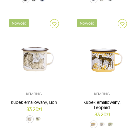
Nowość
Nowość
KEMPING
KEMPING
Kubek emaliowany, Lion
Kubek emaliowany,
Leopard
83.20zł
83.20zł
żółty (Banana)
zielony (Pale Green)
pomarańczowy (Apricot)
żółty (Banana)
zielony (Pastel Green)