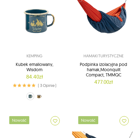
KEMPING
HAMAKI TURYSTYCZNE
Kubek emaliowany,
Podpinka izolacyjna pod
Wisdom
hamak,Moonquilt
Compact, TMMQC
84.40zł
477.00zł
( 3 Opinie )
morski (Wisdom)
żółty (Wisdo_m)
Nowość
Nowość