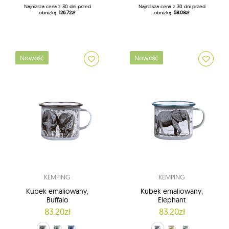
Najniższa cena z 30 dni przed
Najniższa cena z 30 dni przed
obniżką:
126.72zł
obniżką:
58.08zł
Nowość
Nowość
KEMPING
KEMPING
Kubek emaliowany,
Kubek emaliowany,
Buffalo
Elephant
83.20zł
83.20zł
szary (Grey)
zielony groszek (Pea)
niebieski (Sky Blue)
szary (Grey)
zielony (Pale Green)
zielony groszek (Pea)