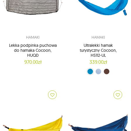
HAMAKI
HAMAKI
Lekka podpinka puchowa
Ultralekki hamak
do hamaka Cocoon,
turystyczny Cocoon,
HUQD
HS112-UL
970.00zł
339.00zł
niebieski (HS112-UL)
błękitny (HS113-UL)
Brązowy (HS117-UL)