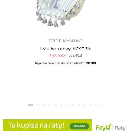
FOTELE HAMAKOWE
Leżak hamakowy, HCXLT-314
393.68zł
562.40zł
Najniższa cena z 30 dni przed obniżką:
393.68zł