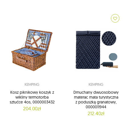
KEMPING
KEMPING
Kosz piknikowy koszyk z
Dmuchany dwuosobowy
wikliny termotorba
materac mata turystyczna
sztućce 4os, 0000003432
z poduszką granatowy,
0000011944
204.00zł
212.40zł