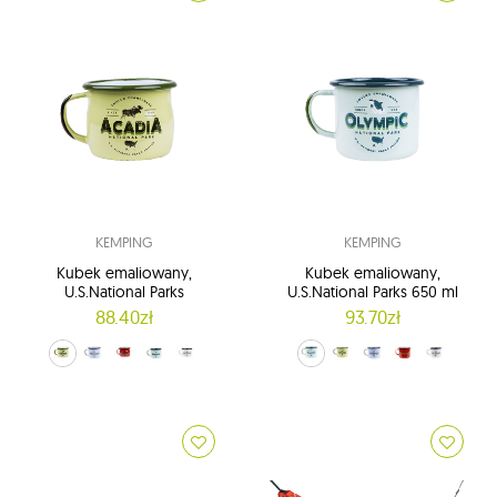
KEMPING
KEMPING
Kubek emaliowany,
Kubek emaliowany,
U.S.National Parks
U.S.National Parks 650 ml
88.40zł
93.70zł
zielony (Acadia)
niebieski (Everglades)
Czerwony (Grand Canyon)
zielony groszek (Olympic)
ecru (Yellowstone)
zielony groszek (0Olympic)
zielony (Acadia)
niebieski (Everglades)
Czerwony (Grand Canyon)
ecru (Yellowstone)