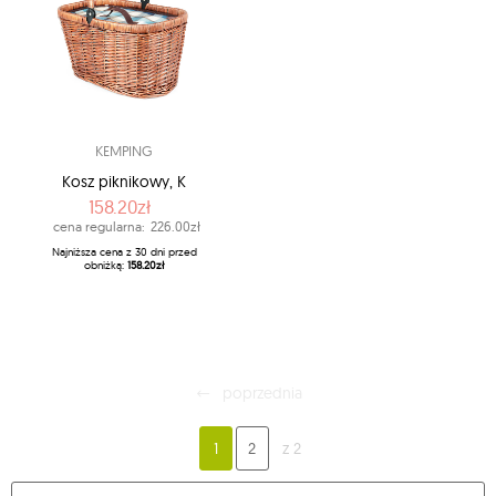
KEMPING
Kosz piknikowy, K
158.20zł
cena regularna:
226.00zł
Najniższa cena z 30 dni przed
obniżką:
158.20zł
poprzednia
1
2
z 2