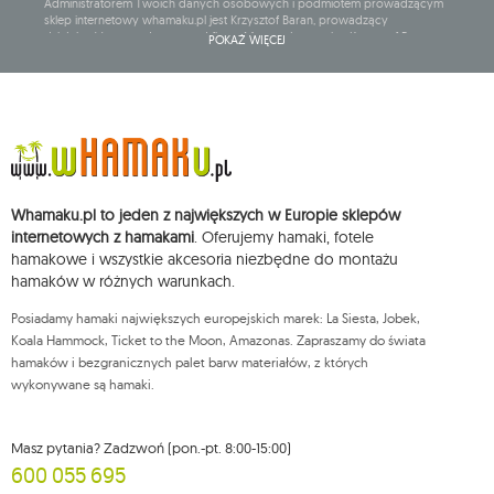
Administratorem Twoich danych osobowych i podmiotem prowadzącym
sklep internetowy whamaku.pl jest Krzysztof Baran, prowadzący
działalność gospodarczą pod firmą: Mouton Interactive Krzysztof Baran
POKAŻ WIĘCEJ
wpisaną do Centralnej Ewidencji i Informacji o Działalności Gospodarczej,
adres głównego miejsca wykonywania działalności w Siedlcach, ul.
Starowiejska 265, kod pocztowy: 08-110, posiadający numer NIP: 821-152-01-
37, REGON: 711650928 .
Dane będą przetwarzane w celu wysyłki newslettera i przechowywane do
chwili rezygnacji z subskrypcji.
Przysługuje Ci prawo do żądania dostępu do swoich danych osobowych,
ich sprostowania, usunięcia, ograniczenia przetwarzania, wniesienia
Whamaku.pl to jeden z największych w Europie sklepów
sprzeciwu wobec przetwarzania swoich danych oraz prawo do
wniesienia skargi do organu nadzorczego oraz cofnięcia zgody w
internetowych z hamakami
. Oferujemy hamaki, fotele
dowolnym momencie bez wpływu na zgodność z prawem przetwarzania,
hamakowe i wszystkie akcesoria niezbędne do montażu
którego dokonano na podstawie zgody przed jej cofnięciem. W tym celu
hamaków w różnych warunkach.
możesz kontaktować się z działem obsługi klienta Mouton Interactive pod
adresem e-mail lub pisemnie na adres siedziby.
Posiadamy hamaki największych europejskich marek: La Siesta, Jobek,
Więcej informacji:
www.mouton.pl/ODO
Koala Hammock, Ticket to the Moon, Amazonas. Zapraszamy do świata
hamaków i bezgranicznych palet barw materiałów, z których
wykonywane są hamaki.
Masz pytania? Zadzwoń (pon.-pt. 8:00-15:00)
600 055 695