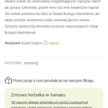
idealny kubek do serwowania rozgrzewających napojów, takich
jak gorąca czekolada, grzane wino lub inne świąteczne napoje.
Ten kubek przetrwa nie tylko te Święta Bożego Narodzenia, ale
także przyszłe wydarzenia dzięki wysokiej jakości szkliwu.
Życzymy serdecznej atmosfery podczas nadchodzących Świąt
Bożego Narodzenia!
Producent:
Kubki Emalco
więcej
KATEGORIE:
Kemping
Przeczytaj o tym produkcie na naszym Blogu
Zimowa herbatka w hamaku
"W naszym sklepie whamaku.pl oprócz cudownych
hamaków i foteli wiszących znajdziesz również piękne