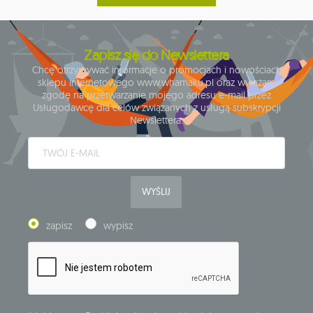
Zapisz się do Newslettera
Chcę otrzymywać informacje o promocjach i nowościach
sklepu internetowego www.whamaku.pl oraz wyrażam
zgodę na przetwarzanie mojego adresu e-mail przez
Usługodawcę dla celów związanych z usługą subskrypcji
Newslettera.
WYŚLIJ
zapisz
wypisz