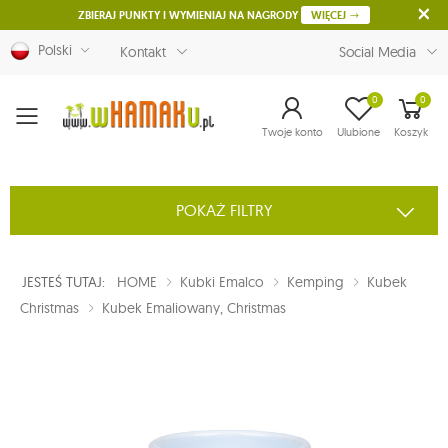
ZBIERAJ PUNKTY I WYMIENIAJ NA NAGRODY
WIĘCEJ
Polski
Kontakt
Social Media
0
0
Menu
Twoje konto
Ulubione
Koszyk
POKAŻ FILTRY
JESTEŚ TUTAJ:
HOME
Kubki Emalco
Kemping
Kubek
Christmas
Kubek Emaliowany, Christmas