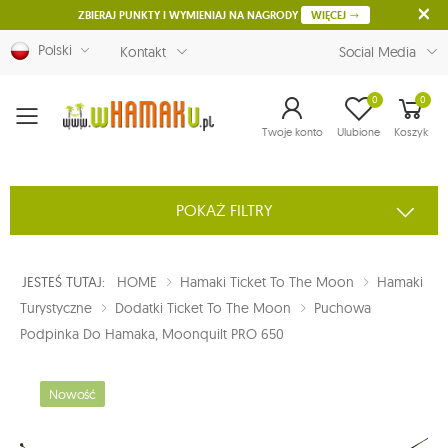
ZBIERAJ PUNKTY I WYMIENIAJ NA NAGRODY
WIĘCEJ
Polski
Kontakt
Social Media
0
0
Menu
Twoje konto
Ulubione
Koszyk
POKAŻ FILTRY
JESTEŚ TUTAJ:
HOME
Hamaki Ticket To The Moon
Hamaki
Turystyczne
Dodatki Ticket To The Moon
Puchowa
Podpinka Do Hamaka, Moonquilt PRO 650
Nowość