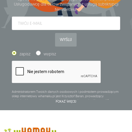
Usługodawcę dla celów związanych z usługą subskrypcji
Newslettera.
WYŚLIJ
zapisz
wypisz
Administratorem Twoich danych osobowych i podmiotem prowadzącym
sklep internetowy whamaku.pl jest Krzysztof Baran, prowadzący
działalność gospodarczą pod firmą: Mouton Interactive Krzysztof Baran
POKAŻ WIĘCEJ
wpisaną do Centralnej Ewidencji i Informacji o Działalności Gospodarczej,
adres głównego miejsca wykonywania działalności w Siedlcach, ul.
Starowiejska 265, kod pocztowy: 08-110, posiadający numer NIP: 821-152-01-
37, REGON: 711650928 .
Dane będą przetwarzane w celu wysyłki newslettera i przechowywane do
chwili rezygnacji z subskrypcji.