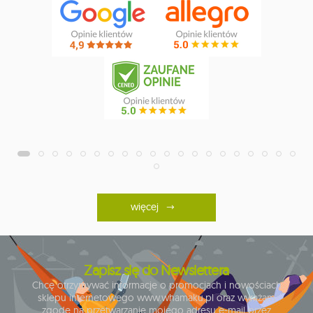
więcej
Zapisz się do Newslettera
Chcę otrzymywać informacje o promocjach i nowościach
sklepu internetowego www.whamaku.pl oraz wyrażam
zgodę na przetwarzanie mojego adresu e-mail przez