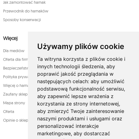
Jak zamontować hamak
Przewodnik do hamaków
Sposoby konserwacji
Więcej
Używamy plików cookie
Dla mediów
Ta witryna korzysta z plików cookie i
Oferta dla firm
innych technologii śledzenia, aby
Bezpieczeństwo płatności
poprawić jakość przeglądania w
Polityka prywatności
następujących celach:
aby umożliwić
Więcej o hamakach
podstawową funkcjonalność serwisu
,
Zaufany sklep
aby zapewnić lepsze wrażenia z
Mapa strony
korzystania ze strony internetowej
,
aby zmierzyć Twoje zainteresowanie
Oferta
naszymi produktami i usługami oraz
Opinie o sklepie
personalizować interakcje
marketingowe
,
aby dostarczać