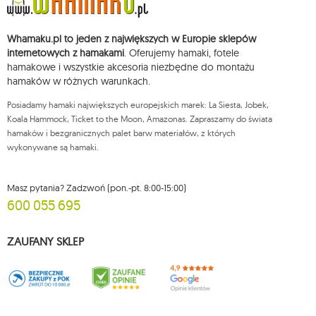
Przysługuje Ci prawo do żądania dostępu do swoich danych osobowych,
ich sprostowania, usunięcia, ograniczenia przetwarzania, wniesienia
Whamaku.pl to jeden z największych w Europie sklepów
sprzeciwu wobec przetwarzania swoich danych oraz prawo do
wniesienia skargi do organu nadzorczego oraz cofnięcia zgody w
internetowych z hamakami
. Oferujemy hamaki, fotele
dowolnym momencie bez wpływu na zgodność z prawem przetwarzania,
hamakowe i wszystkie akcesoria niezbędne do montażu
którego dokonano na podstawie zgody przed jej cofnięciem. W tym celu
hamaków w różnych warunkach.
możesz kontaktować się z działem obsługi klienta Mouton Interactive pod
adresem e-mail lub pisemnie na adres siedziby.
Posiadamy hamaki największych europejskich marek: La Siesta, Jobek,
Więcej informacji:
www.mouton.pl/ODO
Koala Hammock, Ticket to the Moon, Amazonas. Zapraszamy do świata
hamaków i bezgranicznych palet barw materiałów, z których
wykonywane są hamaki.
Masz pytania? Zadzwoń (pon.-pt. 8:00-15:00)
600 055 695
ZAUFANY SKLEP