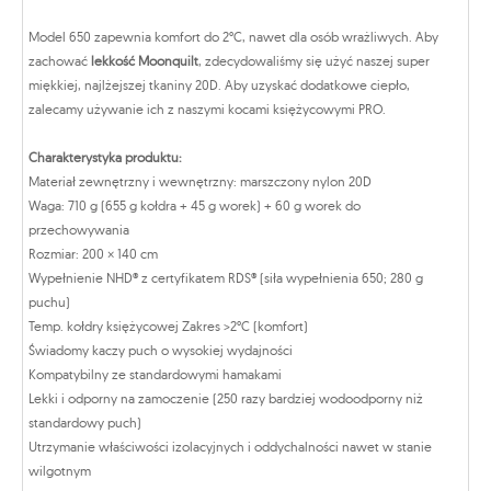
Model 650 zapewnia komfort do 2°C, nawet dla osób wrażliwych. Aby
zachować
lekkość Moonquilt
, zdecydowaliśmy się użyć naszej super
miękkiej, najlżejszej tkaniny 20D. Aby uzyskać dodatkowe ciepło,
zalecamy używanie ich z naszymi kocami księżycowymi PRO.
Charakterystyka produktu:
Materiał zewnętrzny i wewnętrzny: marszczony nylon 20D
Waga: 710 g (655 g kołdra + 45 g worek) + 60 g worek do
przechowywania
Rozmiar: 200 × 140 cm
Wypełnienie NHD® z certyfikatem RDS® (siła wypełnienia 650; 280 g
puchu)
Temp. kołdry księżycowej Zakres >2°C (komfort)
Świadomy kaczy puch o wysokiej wydajności
Kompatybilny ze standardowymi hamakami
Lekki i odporny na zamoczenie (250 razy bardziej wodoodporny niż
standardowy puch)
Utrzymanie właściwości izolacyjnych i oddychalności nawet w stanie
wilgotnym