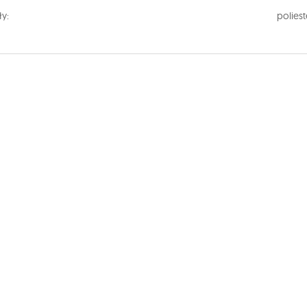
ły:
poliest