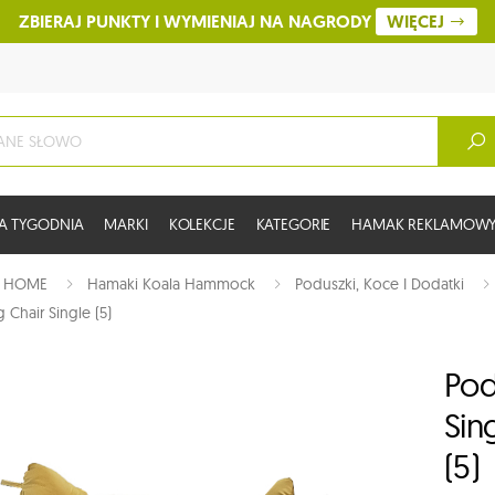
ZBIERAJ PUNKTY I WYMIENIAJ NA NAGRODY
WIĘCEJ
A TYGODNIA
MARKI
KOLEKCJE
KATEGORIE
HAMAK REKLAMOW
:
HOME
Hamaki Koala Hammock
Poduszki, Koce I Dodatki
Chair Single (5)
Pod
Sin
(5)