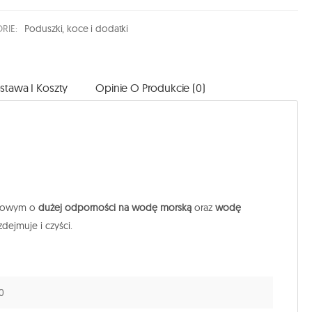
RIE:
Poduszki, koce i dodatki
stawa I Koszty
Opinie O Produkcie (0)
rdowym o
dużej odporności na wodę morską
oraz
wodę
dejmuje i czyści.
0