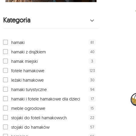
Kategoria
81
hamaki
40
hamaki z drążkiem
3
hamak miejski
123
fotele hamakowe
30
leżaki hamakowe
94
hamaki turystyczne
17
hamaki i fotele hamakowe dla dzieci
15
meble ogrodowe
22
stojaki do foteli hamakowych
57
stojaki do hamaków