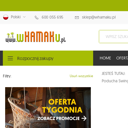
Polski
600 055 695
sklep@whamaku.pl
Rozpocznij zakupy
HOME
OFERT
JESTEŚ TUTAJ
Filtry:
Usuń wszystkie
Poducha Swing 