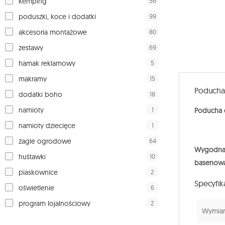
56
kemping
99
poduszki, koce i dodatki
80
akcesoria montażowe
69
zestawy
5
hamak reklamowy
15
makramy
Poducha 
18
dodatki boho
1
namioty
Poducha d
1
namioty dziecięce
64
żagle ogrodowe
Wygodna
10
huśtawki
basenow
2
piaskownice
Specyfik
6
oświetlenie
2
program lojalnościowy
Wymiary