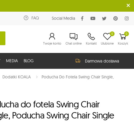
FAQ
Social Media
0
0
Twoje konto
Chat online
Kontakt
Ulubione
Koszyk
Y
MEDIA
BLOG
Darmowa dostawa
Dodatki KOALA
Poducha Do Fotela Swing Chair Single,
ucha do fotela Swing Chair
gle, Poducha Swing Chair Single