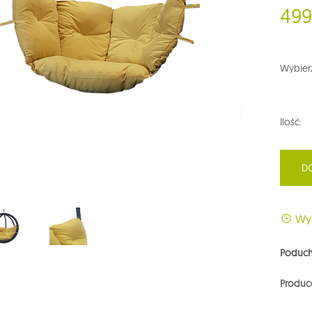
499
Wybierz
Ilość:
D
Wys
Poducha
Produc