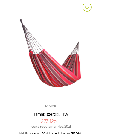
HAMAKI
Hamak szeroki, HW
273.12zł
cena regularna:
455.20zł
Najniższa cena z 30 dni przed obniżką:
318.64zł