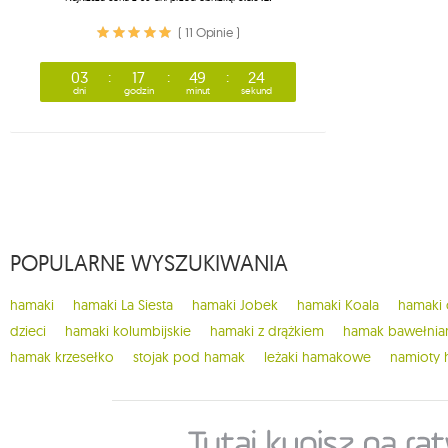
( 11 Opinie )
03
17
49
24
dni
godzin
minut
sekund
POPULARNE WYSZUKIWANIA
hamaki
hamaki La Siesta
hamaki Jobek
hamaki Koala
hamaki
dzieci
hamaki kolumbijskie
hamaki z drążkiem
hamak bawełnia
hamak krzesełko
stojak pod hamak
leżaki hamakowe
namioty