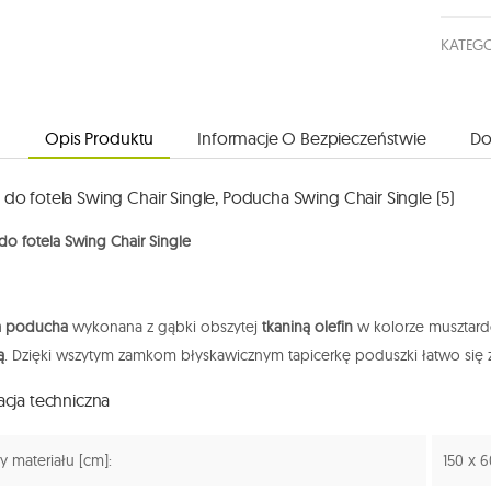
KATEGO
Opis Produktu
Informacje O Bezpieczeństwie
Do
do fotela Swing Chair Single, Poducha Swing Chair Single (5)
o fotela Swing Chair Single
 poducha
wykonana z gąbki obszytej
tkaniną
olefin
w kolorze muszta
ą
. Dzięki wszytym zamkom błyskawicznym tapicerkę poduszki łatwo się z
acja techniczna
 materiału [cm]:
150 x 6