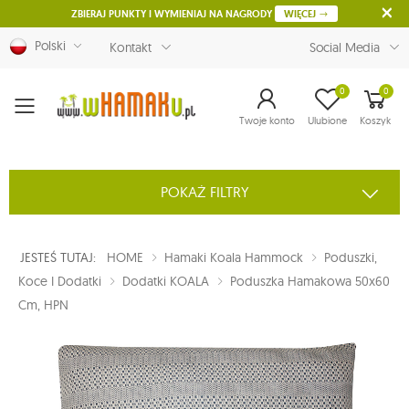
ZBIERAJ PUNKTY I WYMIENIAJ NA NAGRODY
WIĘCEJ
Polski
Kontakt
Social Media
0
0
Menu
Twoje konto
Ulubione
Koszyk
POKAŻ FILTRY
JESTEŚ TUTAJ:
HOME
Hamaki Koala Hammock
Poduszki,
Koce I Dodatki
Dodatki KOALA
Poduszka Hamakowa 50x60
Cm, HPN