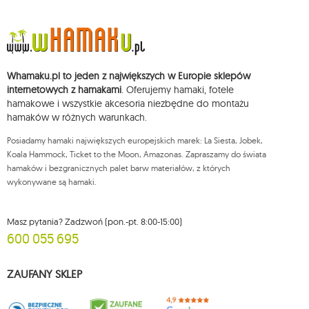
37, REGON: 711650928 .
Dane będą przetwarzane w celu wysyłki newslettera i przechowywane do
chwili rezygnacji z subskrypcji.
Przysługuje Ci prawo do żądania dostępu do swoich danych osobowych,
ich sprostowania, usunięcia, ograniczenia przetwarzania, wniesienia
Whamaku.pl to jeden z największych w Europie sklepów
sprzeciwu wobec przetwarzania swoich danych oraz prawo do
wniesienia skargi do organu nadzorczego oraz cofnięcia zgody w
internetowych z hamakami
. Oferujemy hamaki, fotele
dowolnym momencie bez wpływu na zgodność z prawem przetwarzania,
hamakowe i wszystkie akcesoria niezbędne do montażu
którego dokonano na podstawie zgody przed jej cofnięciem. W tym celu
hamaków w różnych warunkach.
możesz kontaktować się z działem obsługi klienta Mouton Interactive pod
adresem e-mail lub pisemnie na adres siedziby.
Posiadamy hamaki największych europejskich marek: La Siesta, Jobek,
Więcej informacji:
www.mouton.pl/ODO
Koala Hammock, Ticket to the Moon, Amazonas. Zapraszamy do świata
hamaków i bezgranicznych palet barw materiałów, z których
wykonywane są hamaki.
Masz pytania? Zadzwoń (pon.-pt. 8:00-15:00)
600 055 695
ZAUFANY SKLEP