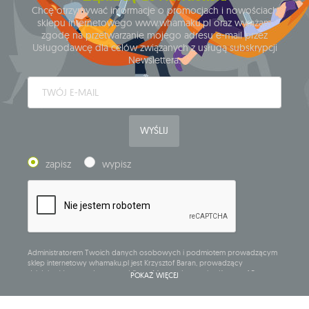
Chcę otrzymywać informacje o promocjach i nowościach
sklepu internetowego www.whamaku.pl oraz wyrażam
zgodę na przetwarzanie mojego adresu e-mail przez
Usługodawcę dla celów związanych z usługą subskrypcji
Newslettera.
WYŚLIJ
zapisz
wypisz
Administratorem Twoich danych osobowych i podmiotem prowadzącym
sklep internetowy whamaku.pl jest Krzysztof Baran, prowadzący
działalność gospodarczą pod firmą: Mouton Interactive Krzysztof Baran
POKAŻ WIĘCEJ
wpisaną do Centralnej Ewidencji i Informacji o Działalności Gospodarczej,
adres głównego miejsca wykonywania działalności w Siedlcach, ul.
Starowiejska 265, kod pocztowy: 08-110, posiadający numer NIP: 821-152-01-