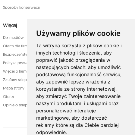
Sposoby konserwacji
Więcej
Używamy plików cookie
Dla mediów
Ta witryna korzysta z plików cookie i
Oferta dla firm
innych technologii śledzenia, aby
Bezpieczeństwo płatności
poprawić jakość przeglądania w
Polityka prywatności
następujących celach:
aby umożliwić
Więcej o hamakach
podstawową funkcjonalność serwisu
,
Zaufany sklep
aby zapewnić lepsze wrażenia z
Mapa strony
korzystania ze strony internetowej
,
aby zmierzyć Twoje zainteresowanie
Oferta
naszymi produktami i usługami oraz
Opinie o sklepie
personalizować interakcje
marketingowe
,
aby dostarczać
reklamy które są dla Ciebie bardziej
odpowiednie
.