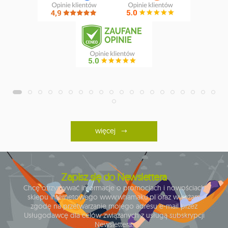
więcej
Zapisz się do Newslettera
Chcę otrzymywać informacje o promocjach i nowościach
sklepu internetowego www.whamaku.pl oraz wyrażam
zgodę na przetwarzanie mojego adresu e-mail przez
Usługodawcę dla celów związanych z usługą subskrypcji
Newslettera.