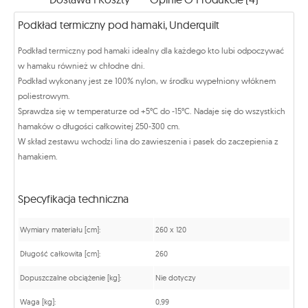
Podkład termiczny pod hamaki, Underquilt
Podkład termiczny pod hamaki idealny dla każdego kto lubi odpoczywać
w hamaku również w chłodne dni.
Podkład wykonany jest ze 100% nylon, w środku wypełniony włóknem
poliestrowym.
Sprawdza się w temperaturze od +5°C do -15°C. Nadaje się do wszystkich
hamaków o długości całkowitej 250-300 cm.
W skład zestawu wchodzi lina do zawieszenia i pasek do zaczepienia z
hamakiem.
Specyfikacja techniczna
Wymiary materiału [cm]:
260 x 120
Długość całkowita [cm]:
260
Dopuszczalne obciążenie [kg]:
Nie dotyczy
Waga [kg]:
0,99