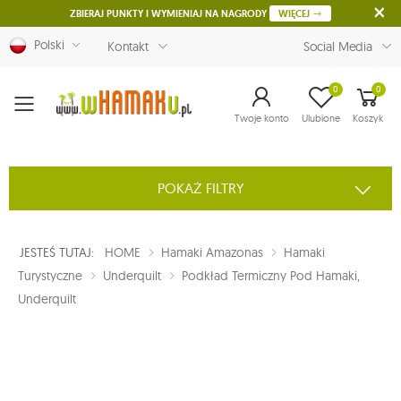
ZBIERAJ PUNKTY I WYMIENIAJ NA NAGRODY
WIĘCEJ
Polski
Kontakt
Social Media
0
0
Menu
Twoje konto
Ulubione
Koszyk
POKAŻ FILTRY
JESTEŚ TUTAJ:
HOME
Hamaki Amazonas
Hamaki
Turystyczne
Underquilt
Podkład Termiczny Pod Hamaki,
Underquilt