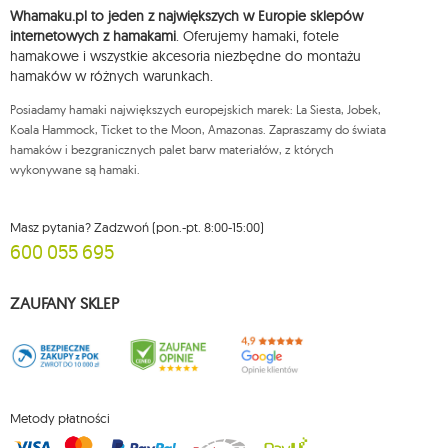
ich sprostowania, usunięcia, ograniczenia przetwarzania, wniesienia
Whamaku.pl to jeden z największych w Europie sklepów
sprzeciwu wobec przetwarzania swoich danych oraz prawo do
wniesienia skargi do organu nadzorczego oraz cofnięcia zgody w
internetowych z hamakami
. Oferujemy hamaki, fotele
dowolnym momencie bez wpływu na zgodność z prawem przetwarzania,
hamakowe i wszystkie akcesoria niezbędne do montażu
którego dokonano na podstawie zgody przed jej cofnięciem. W tym celu
hamaków w różnych warunkach.
możesz kontaktować się z działem obsługi klienta Mouton Interactive pod
adresem e-mail lub pisemnie na adres siedziby.
Posiadamy hamaki największych europejskich marek: La Siesta, Jobek,
Więcej informacji:
www.mouton.pl/ODO
Koala Hammock, Ticket to the Moon, Amazonas. Zapraszamy do świata
hamaków i bezgranicznych palet barw materiałów, z których
wykonywane są hamaki.
Masz pytania? Zadzwoń (pon.-pt. 8:00-15:00)
600 055 695
ZAUFANY SKLEP
Metody płatności