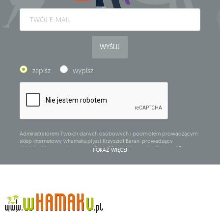
WYŚLIJ
zapisz
wypisz
Administratorem Twoich danych osobowych i podmiotem prowadzącym
sklep internetowy whamaku.pl jest Krzysztof Baran, prowadzący
działalność gospodarczą pod firmą: Mouton Interactive Krzysztof Baran
POKAŻ WIĘCEJ
wpisaną do Centralnej Ewidencji i Informacji o Działalności Gospodarczej,
adres głównego miejsca wykonywania działalności w Siedlcach, ul.
Starowiejska 265, kod pocztowy: 08-110, posiadający numer NIP: 821-152-01-
37, REGON: 711650928 .
Dane będą przetwarzane w celu wysyłki newslettera i przechowywane do
chwili rezygnacji z subskrypcji.
Przysługuje Ci prawo do żądania dostępu do swoich danych osobowych,