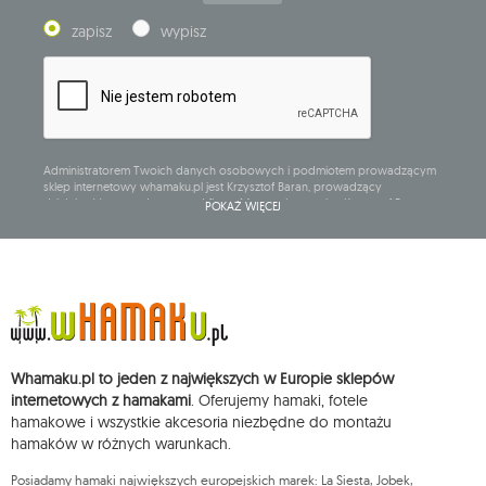
zapisz
wypisz
Administratorem Twoich danych osobowych i podmiotem prowadzącym
sklep internetowy whamaku.pl jest Krzysztof Baran, prowadzący
działalność gospodarczą pod firmą: Mouton Interactive Krzysztof Baran
POKAŻ WIĘCEJ
wpisaną do Centralnej Ewidencji i Informacji o Działalności Gospodarczej,
adres głównego miejsca wykonywania działalności w Siedlcach, ul.
Starowiejska 265, kod pocztowy: 08-110, posiadający numer NIP: 821-152-01-
37, REGON: 711650928 .
Dane będą przetwarzane w celu wysyłki newslettera i przechowywane do
chwili rezygnacji z subskrypcji.
Przysługuje Ci prawo do żądania dostępu do swoich danych osobowych,
ich sprostowania, usunięcia, ograniczenia przetwarzania, wniesienia
Whamaku.pl to jeden z największych w Europie sklepów
sprzeciwu wobec przetwarzania swoich danych oraz prawo do
wniesienia skargi do organu nadzorczego oraz cofnięcia zgody w
internetowych z hamakami
. Oferujemy hamaki, fotele
dowolnym momencie bez wpływu na zgodność z prawem przetwarzania,
hamakowe i wszystkie akcesoria niezbędne do montażu
którego dokonano na podstawie zgody przed jej cofnięciem. W tym celu
hamaków w różnych warunkach.
możesz kontaktować się z działem obsługi klienta Mouton Interactive pod
adresem e-mail lub pisemnie na adres siedziby.
Posiadamy hamaki największych europejskich marek: La Siesta, Jobek,