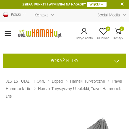
ZBIERAJ PUNKTY I WYMIENIAJ NA NAGRODY
WIĘCEJ
Polski
Kontakt
Social Media
0
0
Menu
Twoje konto
Ulubione
Koszyk
POKAŻ FILTRY
JESTEŚ TUTAJ:
HOME
Exped
Hamaki Turystyczne
Travel
Hammock Lite
Hamak Turystyczny Ultralekki, Travel Hammock
Lite