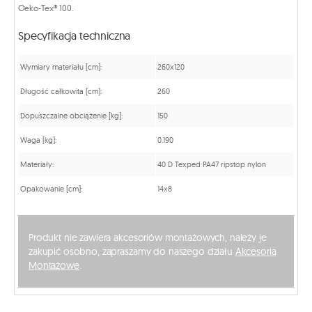
Oeko-Tex® 100.
Specyfikacja techniczna
Wymiary materiału [cm]:
260x120
Długość całkowita [cm]:
260
Dopuszczalne obciążenie [kg]:
150
Waga [kg]:
0.190
Materiały:
40 D Texped PA47 ripstop nylon
Opakowanie [cm]:
14x8
Produkt nie zawiera akcesoriów montażowych, należy je
zakupić osobno, zapraszamy do naszego działu
Akcesoria
Montażowe
.