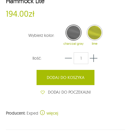
Hammock Lite
194.00zł
Wybierz kolor:
charcoal gray
lime
Ilość:
DODAJ DO KOSZYKA
DODAJ DO POCZEKALNI
Producent:
Exped
więcej