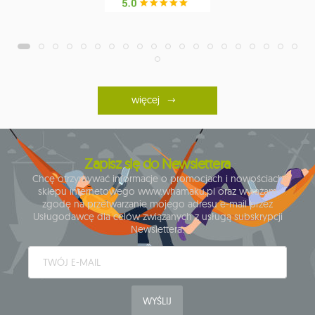
więcej
Zapisz się do Newslettera
Chcę otrzymywać informacje o promocjach i nowościach
sklepu internetowego www.whamaku.pl oraz wyrażam
zgodę na przetwarzanie mojego adresu e-mail przez
Usługodawcę dla celów związanych z usługą subskrypcji
Newslettera.
WYŚLIJ