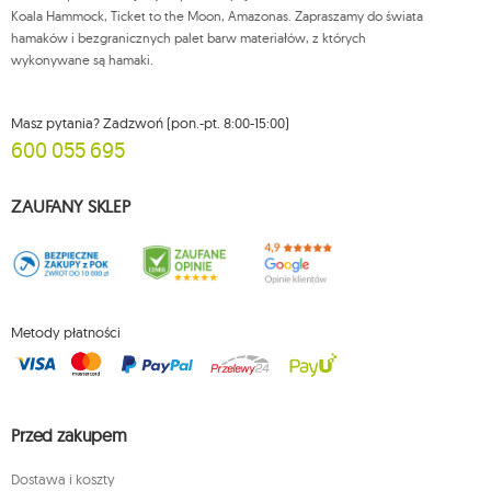
Więcej informacji:
www.mouton.pl/ODO
Koala Hammock, Ticket to the Moon, Amazonas. Zapraszamy do świata
hamaków i bezgranicznych palet barw materiałów, z których
wykonywane są hamaki.
Masz pytania? Zadzwoń (pon.-pt. 8:00-15:00)
600 055 695
ZAUFANY SKLEP
Metody płatności
Przed zakupem
Dostawa i koszty