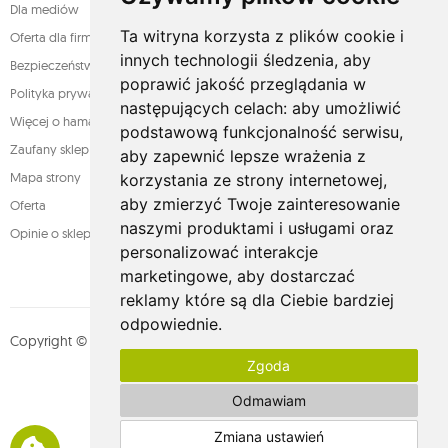
Dla mediów
Ta witryna korzysta z plików cookie i
Oferta dla firm
innych technologii śledzenia, aby
Bezpieczeństwo płatności
poprawić jakość przeglądania w
Polityka prywatności
następujących celach:
aby umożliwić
Więcej o hamakach
podstawową funkcjonalność serwisu
,
Zaufany sklep
aby zapewnić lepsze wrażenia z
Mapa strony
korzystania ze strony internetowej
,
aby zmierzyć Twoje zainteresowanie
Oferta
naszymi produktami i usługami oraz
Opinie o sklepie
personalizować interakcje
marketingowe
,
aby dostarczać
reklamy które są dla Ciebie bardziej
odpowiednie
.
Copyright © whamaku.pl. Wszystkie prawa zastrzeżone. Designed by
Zgoda
MOUTON interactive
Zobacz nasz profil na:
Odmawiam
Zmiana ustawień