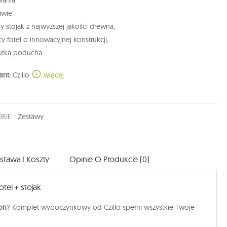
awie:
ny stojak z najwyższej jakości drewna,
cy fotel o innowacyjnej konstrukcji,
iutka poducha.
ent:
Czillo
więcej
RIE:
Zestawy
stawa I Koszty
Opinie O Produkcie (0)
tel + stojak
on
? Komplet wypoczynkowy od Czillo spełni wszystkie Twoje