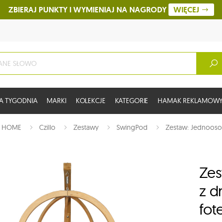
ZBIERAJ PUNKTY I WYMIENIAJ NA NAGRODY
WIĘCEJ
A TYGODNIA
MARKI
KOLEKCJE
KATEGORIE
HAMAK REKLAMOW
:
HOME
Czillo
Zestawy
SwingPod
Zestaw: Jednooso
Zes
z d
fote