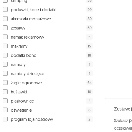
56
kemping
99
poduszki, koce i dodatki
80
akcesoria montażowe
69
zestawy
5
hamak reklamowy
15
makramy
18
dodatki boho
1
namioty
1
namioty dziecięce
64
żagle ogrodowe
10
huśtawki
2
piaskownice
Zestaw: 
6
oświetlenie
2
program lojalnościowy
Szukasz
p
oczekiwan