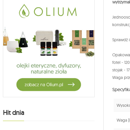
wytrzymało
Jednooso
konstrukc
Sprawdź 
Opakowan
fotel - 12
stojak - 1
Waga prze
Specyfik
Wysokoś
Hit dnia
Waga [