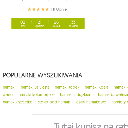
( 11 Opinie )
02
21
26
32
dni
godzin
minut
sekund
POPULARNE WYSZUKIWANIA
hamaki
hamaki La Siesta
hamaki Jobek
hamaki Koala
hamaki
dzieci
hamaki kolumbijskie
hamaki z drążkiem
hamak bawełnia
hamak krzesełko
stojak pod hamak
leżaki hamakowe
namioty