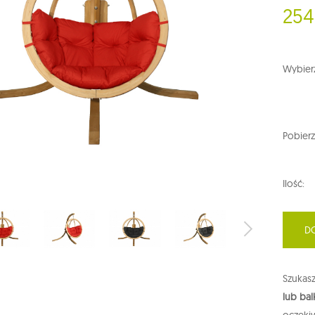
254
Wybierz
Pobierz
Ilość:
D
Szukas
lub ba
oczeki