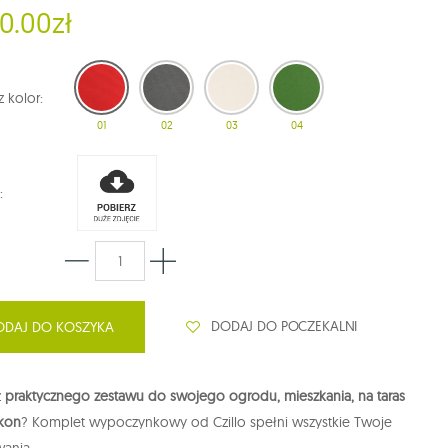
0.00zł
 kolor:
01
02
03
04
:
DODAJ DO POCZEKALNI
ODAJ DO KOSZYKA
z
praktycznego zestawu do swojego ogrodu, mieszkania, na taras
lkon
? Komplet wypoczynkowy od Czillo spełni wszystkie Twoje
wania.