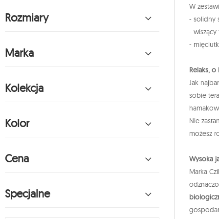
W zestawi
Rozmiary
- solidny 
- wiszący 
- mięciut
Marka
Relaks, o
Jak najba
Kolekcja
sobie ter
hamakoweg
Nie zasta
Kolor
możesz r
Cena
Wysoka j
Marka Czi
odznacz
Specjalne
biologicz
gospodar