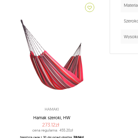
Materia
Szeroko
Wysoko
HAMAKI
Hamak szeroki, HW
273.12zł
cena regularna:
455.20zł
Najniższa cena z 30 dni przed obniżką:
318.64zł