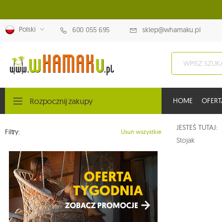
Polski
600 055 695
sklep@whamaku.pl
Rozpocznij zakupy
HOME
OFERT
JESTEŚ TUTAJ
Filtry:
Usuń wszystkie
Stojak