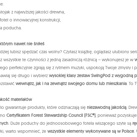
e:
stojak z najwyższej jakości drewna,
fotel o innowacyjnej konstrukcji,
ka poducha.
 którym nawet nie śniłeś
rdziej lubisz spędzać czas wolny? Czytasz książkę, oglądasz ulubiony s
az wszystkie te czynności z jedną zasadniczą różnicą – wykonujesz je w
w
o perfekcyjnie zgrają się z rytmem muzyki, uspokoją Twoje zmysły i
nawiaj się długo i wybierz
wysokiej klasy zestaw SwingPod z wygodną 
ozstawić
wewnątrz, jak i na zewnątrz swojego domu lub mieszkania
. To 
akość materiałów
llo gwarantuje produkty, które odznaczają się
niezawodną jakością
. Dre
ono
Certyfikatem Forest Stewardship Council (FSC®)
, ponieważ pozyskuje
nych
. Duże poduchy do jednoosobowego fotela wiszącego szyte są
rę
ki, warto wspomnieć, że
wszystkie elementy wykonywane są w Polsce
.