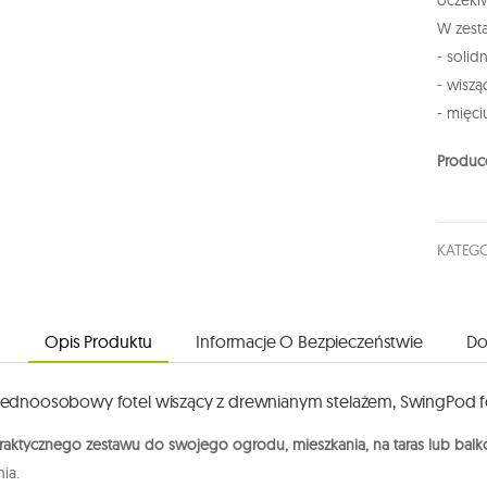
W zest
- solid
- wiszą
- mięc
Produc
KATEGO
Opis Produktu
Informacje O Bezpieczeństwie
Do
jednoosobowy fotel wiszący z drewnianym stelażem, SwingPod fo
raktycznego zestawu do swojego ogrodu, mieszkania, na taras lub balk
ia.