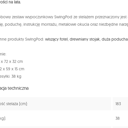
ści na lata.
bowy zestaw wypoczynkowy SwingPod ze stelażem przeznaczony jest
ję, poduchę, instrukcję montażu, metalowe okucia oraz niezbędne narzę
inne produkty SwingPod:
wiszący fotel
,
drewniany stojak
,
duża poducha
ie:
0 x 72 x 32 cm
72 x 59 x 15 cm
syłki: 38 kg
acja techniczna
ć stelaża [cm]:
183
kg]:
38