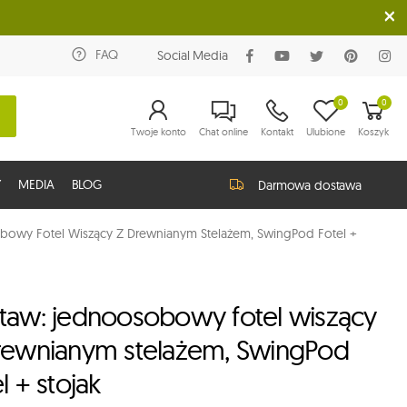
FAQ
Social Media
0
0
Twoje konto
Chat online
Kontakt
Ulubione
Koszyk
Y
MEDIA
BLOG
Darmowa dostawa
bowy Fotel Wiszący Z Drewnianym Stelażem, SwingPod Fotel +
taw: jednoosobowy fotel wiszący
rewnianym stelażem, SwingPod
l + stojak