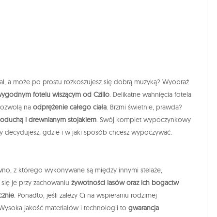
erial, a może po prostu rozkoszujesz się dobrą muzyką? Wyobraź
ygodnym fotelu wiszącym od Czillo
. Delikatne wahnięcia fotela
 pozwolą na
odprężenie całego ciała
. Brzmi świetnie, prawda?
poduchą i drewnianym stojakiem
. Swój komplet wypoczynkowy
Ty decydujesz, gdzie i w jaki sposób chcesz wypoczywać.
wno, z którego wykonywane są między innymi stelaże,
 się je przy zachowaniu
żywotności lasów oraz ich bogactw
cznie
. Ponadto, jeśli zależy Ci na wspieraniu rodzimej
 Wysoka jakość materiałów i technologii to
gwarancja