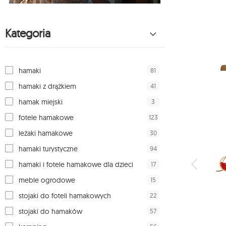
Kategoria
81
hamaki
41
hamaki z drążkiem
3
hamak miejski
123
fotele hamakowe
30
leżaki hamakowe
94
hamaki turystyczne
17
hamaki i fotele hamakowe dla dzieci
15
meble ogrodowe
22
stojaki do foteli hamakowych
57
stojaki do hamaków