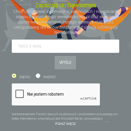
Zapisz się do Newslettera
Chcę otrzymywać informacje o promocjach i nowościach
sklepu internetowego www.whamaku.pl oraz wyrażam
zgodę na przetwarzanie mojego adresu e-mail przez
Usługodawcę dla celów związanych z usługą subskrypcji
Newslettera.
WYŚLIJ
zapisz
wypisz
Administratorem Twoich danych osobowych i podmiotem prowadzącym
sklep internetowy whamaku.pl jest Krzysztof Baran, prowadzący
działalność gospodarczą pod firmą: Mouton Interactive Krzysztof Baran
POKAŻ WIĘCEJ
wpisaną do Centralnej Ewidencji i Informacji o Działalności Gospodarczej,