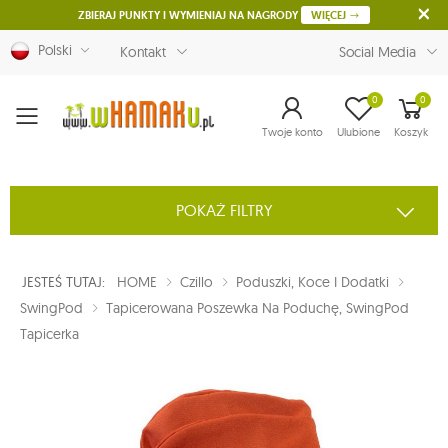
ZBIERAJ PUNKTY I WYMIENIAJ NA NAGRODY
WIĘCEJ
Polski
Kontakt
Social Media
0
0
Menu
Twoje konto
Ulubione
Koszyk
POKAŻ FILTRY
JESTEŚ TUTAJ:
HOME
Czillo
Poduszki, Koce I Dodatki
SwingPod
Tapicerowana Poszewka Na Poduchę, SwingPod
Tapicerka