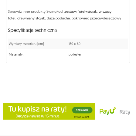
Sprawdź inne produkty SwingPod:
zestaw: fotel+stojak
,
wiszący
fotel
,
drewniany stojak
,
duża poducha
,
pokrowiec przeciwdeszczowy
Specyfikacja techniczna
Wymiary materiału [cm]:
150 x 60
Materiały:
poliester