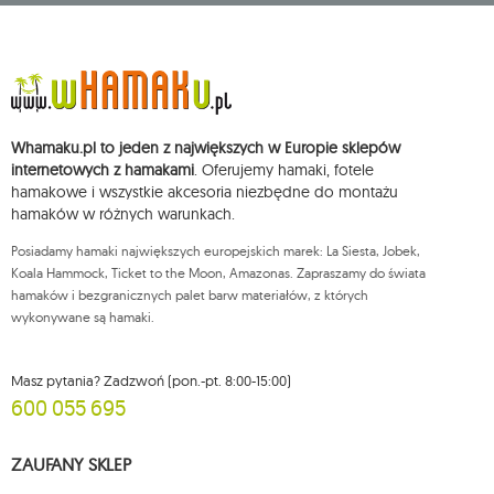
adres głównego miejsca wykonywania działalności w Siedlcach, ul.
Starowiejska 265, kod pocztowy: 08-110, posiadający numer NIP: 821-152-01-
37, REGON: 711650928 .
Dane będą przetwarzane w celu wysyłki newslettera i przechowywane do
chwili rezygnacji z subskrypcji.
Przysługuje Ci prawo do żądania dostępu do swoich danych osobowych,
ich sprostowania, usunięcia, ograniczenia przetwarzania, wniesienia
Whamaku.pl to jeden z największych w Europie sklepów
sprzeciwu wobec przetwarzania swoich danych oraz prawo do
wniesienia skargi do organu nadzorczego oraz cofnięcia zgody w
internetowych z hamakami
. Oferujemy hamaki, fotele
dowolnym momencie bez wpływu na zgodność z prawem przetwarzania,
hamakowe i wszystkie akcesoria niezbędne do montażu
którego dokonano na podstawie zgody przed jej cofnięciem. W tym celu
hamaków w różnych warunkach.
możesz kontaktować się z działem obsługi klienta Mouton Interactive pod
adresem e-mail lub pisemnie na adres siedziby.
Posiadamy hamaki największych europejskich marek: La Siesta, Jobek,
Więcej informacji:
www.mouton.pl/ODO
Koala Hammock, Ticket to the Moon, Amazonas. Zapraszamy do świata
hamaków i bezgranicznych palet barw materiałów, z których
wykonywane są hamaki.
Masz pytania? Zadzwoń (pon.-pt. 8:00-15:00)
600 055 695
ZAUFANY SKLEP