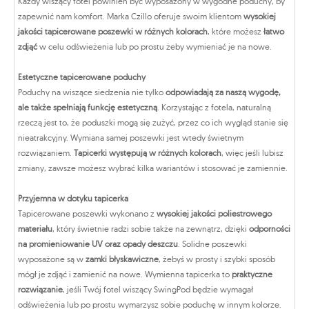
Każdy wiszący fotel powinien być wyposażony w wygodne poduchy, by
zapewnić nam komfort. Marka Czillo oferuje swoim klientom
wysokiej
jakości tapicerowane poszewki w różnych kolorach
, które możesz
łatwo
zdjąć
w celu odświeżenia lub po prostu żeby wymieniać je na nowe.
Estetyczne tapicerowane poduchy
Poduchy na wiszące siedzenia nie tylko
odpowiadają za naszą wygodę,
ale także spełniają funkcję estetyczną
. Korzystając z fotela, naturalną
rzeczą jest to, że poduszki mogą się zużyć, przez co ich wygląd stanie się
nieatrakcyjny. Wymiana samej poszewki jest wtedy świetnym
rozwiązaniem.
Tapicerki występują w różnych kolorach
, więc jeśli lubisz
zmiany, zawsze możesz wybrać kilka wariantów i stosować je zamiennie.
Przyjemna w dotyku tapicerka
Tapicerowane poszewki wykonano z
wysokiej jakości poliestrowego
materiału
, który świetnie radzi sobie także na zewnątrz, dzięki
odporności
na promieniowanie UV oraz opady deszczu
. Solidne poszewki
wyposażone są w
zamki błyskawiczne
, żebyś w prosty i szybki sposób
mógł je zdjąć i zamienić na nowe. Wymienna tapicerka to
praktyczne
rozwiązanie
, jeśli Twój fotel wiszący SwingPod będzie wymagał
odświeżenia lub po prostu wymarzysz sobie poduchę w innym kolorze.