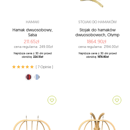
HAMAKI
STOJAKI DO HAMAKÓW
Hamak dwuosobowy,
Stojak do hamaków
Salsa
dwuosobowych, Olymp
211.65zł
1864.90zł
cena regularna:
249.00zł
cena regularna:
2194.00zł
Najniższa cena z 30 dni przed
Najniższa cena z 30 dni przed
obniżką:
224.10zł
obniżką:
1974.60zł
( 7 Opinie )
niebiesko-biały (Marine)
fuksja (Fuego)