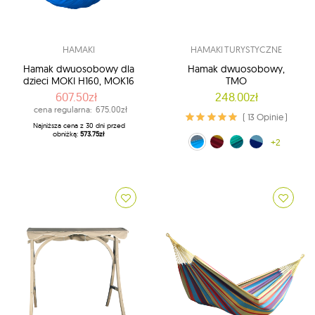
HAMAKI
HAMAKI TURYSTYCZNE
Hamak dwuosobowy dla
Hamak dwuosobowy,
dzieci MOKI H160, MOK16
TMO
607.50zł
248.00zł
cena regularna:
675.00zł
( 13 Opinie )
Najniższa cena z 30 dni przed
obniżką:
573.75zł
niebieski / ciemny szary (015/003)
żólto-czerwony (34/37)
zielono-oliwkowy (36/11)
niebiesko-turkusowy (39/14)
+2