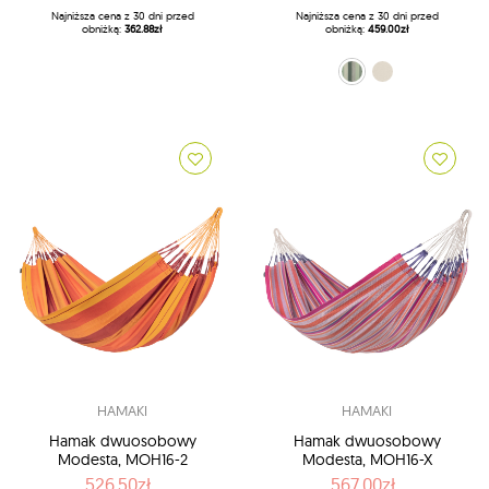
Najniższa cena z 30 dni przed
Najniższa cena z 30 dni przed
obniżką:
362.88zł
obniżką:
459.00zł
zielono-oliwkowy (14 - Olive)
ecru (X1 - Latte)
HAMAKI
HAMAKI
Hamak dwuosobowy
Hamak dwuosobowy
Modesta, MOH16-2
Modesta, MOH16-X
526.50zł
567.00zł