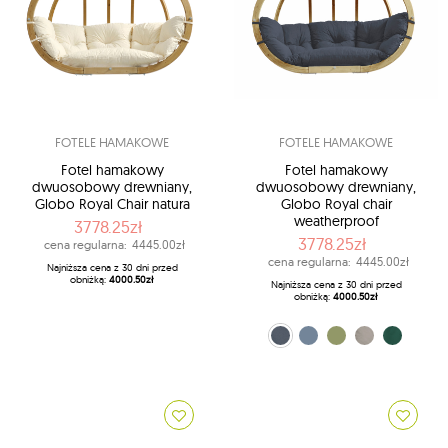
FOTELE HAMAKOWE
FOTELE HAMAKOWE
Fotel hamakowy
Fotel hamakowy
dwuosobowy drewniany,
dwuosobowy drewniany,
Globo Royal Chair natura
Globo Royal chair
weatherproof
3778.25zł
3778.25zł
cena regularna:
4445.00zł
cena regularna:
4445.00zł
Najniższa cena z 30 dni przed
obniżką:
4000.50zł
Najniższa cena z 30 dni przed
obniżką:
4000.50zł
szaro-czarny (Anthracite)
morski (Brisa)
oliwkowy (Olive)
szary (Taupe)
zielony (Verde)