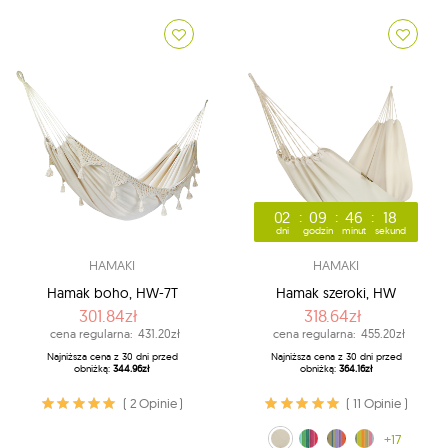
02
09
46
17
dni
godzin
minut
sekund
HAMAKI
HAMAKI
Hamak boho, HW-7T
Hamak szeroki, HW
301.84zł
318.64zł
cena regularna:
431.20zł
cena regularna:
455.20zł
Najniższa cena z 30 dni przed
Najniższa cena z 30 dni przed
obniżką:
344.96zł
obniżką:
364.16zł
( 2 Opinie )
( 11 Opinie )
ecru (209)
Rainbow (212)
tęczowy (239)
Afrika (253)
+17