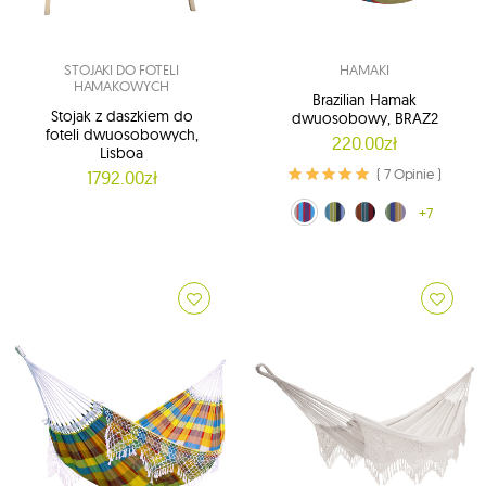
STOJAKI DO FOTELI
HAMAKI
HAMAKOWYCH
Brazilian Hamak
Stojak z daszkiem do
dwuosobowy, BRAZ2
foteli dwuosobowych,
220.00zł
Lisboa
( 7 Opinie )
1792.00zł
kolorowy (20)
zielono-żółty (29)
czerwono-czarny (30)
pomarańczowo-niebieski (31)
+7