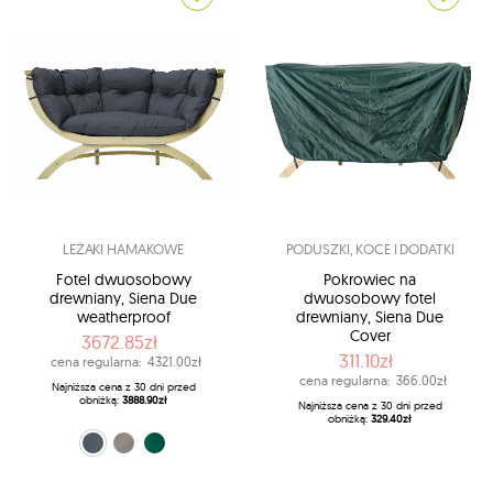
LEŻAKI HAMAKOWE
PODUSZKI, KOCE I DODATKI
Fotel dwuosobowy
Pokrowiec na
drewniany, Siena Due
dwuosobowy fotel
weatherproof
drewniany, Siena Due
Cover
3672.85zł
311.10zł
cena regularna:
4321.00zł
cena regularna:
366.00zł
Najniższa cena z 30 dni przed
obniżką:
3888.90zł
Najniższa cena z 30 dni przed
obniżką:
329.40zł
szaro-czarny (Anthracite)
szary (Taupe)
zielony (Verde)