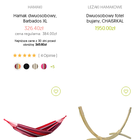
HAMAKI
LEŻAKI HAMAKOWE
Hamak dwuosobowy,
Dwuosobowy fotel
Barbados XL
bujany, CHAISRKAL
326.40zł
1950.00zł
cena regularna:
384.00zł
Najniższa cena z 30 dni przed
obniżką:
345.60zł
( 4 Opinie )
lto-czerwony (Acerola)
cappuccino (Cappuccino)
czarny (Black)
różowy (Grenadine)
+5