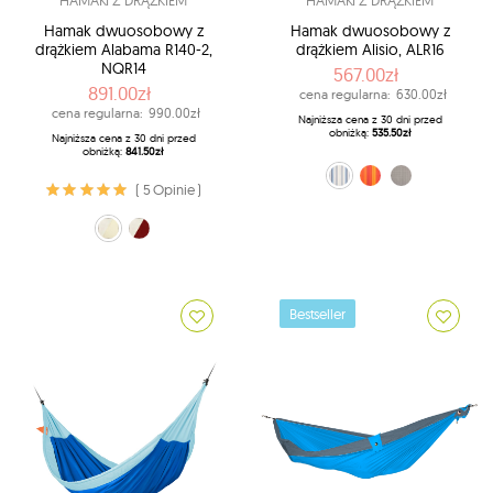
HAMAKI Z DRĄŻKIEM
HAMAKI Z DRĄŻKIEM
Hamak dwuosobowy z
Hamak dwuosobowy z
drążkiem Alabama R140-2,
drążkiem Alisio, ALR16
NQR14
567.00zł
891.00zł
cena regularna:
630.00zł
cena regularna:
990.00zł
Najniższa cena z 30 dni przed
obniżką:
535.50zł
Najniższa cena z 30 dni przed
obniżką:
841.50zł
niebiesko-biały (13)
pomarańczowy (28)
szary (W6)
( 5 Opinie )
ecru (11)
Czerwony (21)
Bestseller