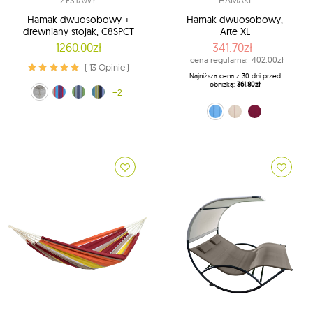
ZESTAWY
HAMAKI
Hamak dwuosobowy +
Hamak dwuosobowy,
drewniany stojak, C8SPCT
Arte XL
1260.00zł
341.70zł
cena regularna:
402.00zł
( 13 Opinie )
Najniższa cena z 30 dni przed
obniżką:
361.80zł
ecru (00)
tęczowy (20)
niebiesko-zielony (24)
niebiesko-żółty (29)
+2
niebieski (Blue)
naturalny (Sand)
fuksja (Vino)