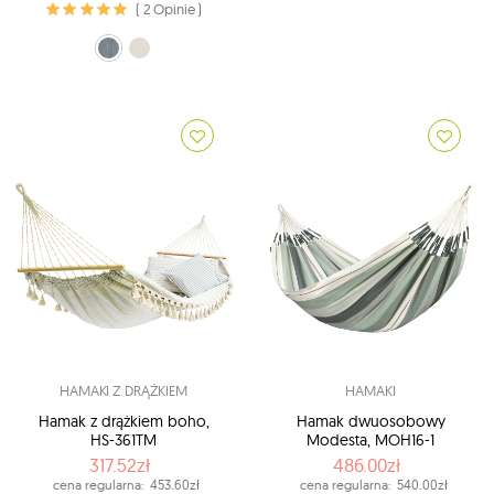
( 2 Opinie )
morski (323)
ecru (329)
HAMAKI Z DRĄŻKIEM
HAMAKI
Hamak z drążkiem boho,
Hamak dwuosobowy
HS-361TM
Modesta, MOH16-1
317.52zł
486.00zł
cena regularna:
453.60zł
cena regularna:
540.00zł