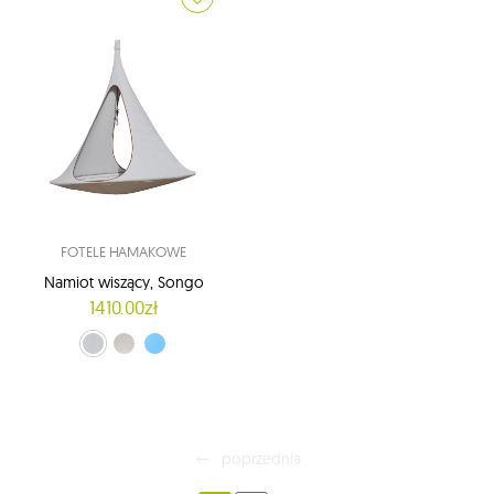
FOTELE HAMAKOWE
Namiot wiszący, Songo
1410.00zł
Moon (CACSO2)
Sand (CACSO3)
Light Blue (CACSO7)
poprzednia