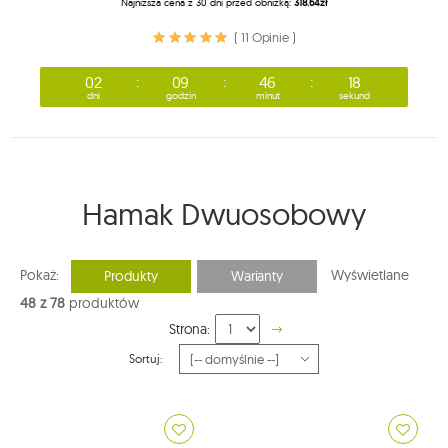
Najniższa cena z 30 dni przed obniżką:
318.64zł
( 11 Opinie )
02
09
46
17
dni
godzin
minut
sekund
Hamak Dwuosobowy
Pokaż:
Wyświetlane
Produkty
Warianty
48 z 78
produktów
Strona:
Sortuj: