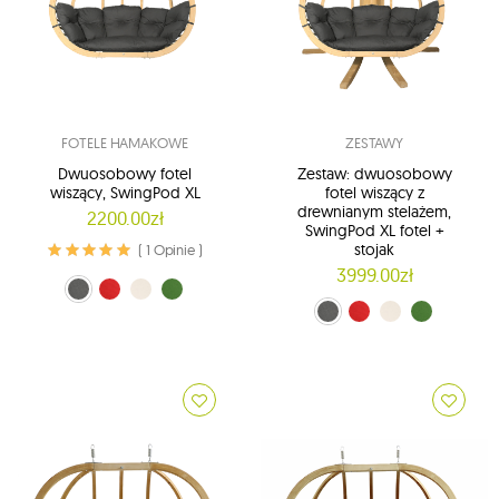
FOTELE HAMAKOWE
ZESTAWY
Dwuosobowy fotel
Zestaw: dwuosobowy
wiszący, SwingPod XL
fotel wiszący z
drewnianym stelażem,
2200.00zł
SwingPod XL fotel +
stojak
( 1 Opinie )
3999.00zł
grafitowy (01)
Czerwony (02)
kremowy (03)
zielony (04)
grafitowy (01)
Czerwony (02)
kremowy (03)
zielony (04)