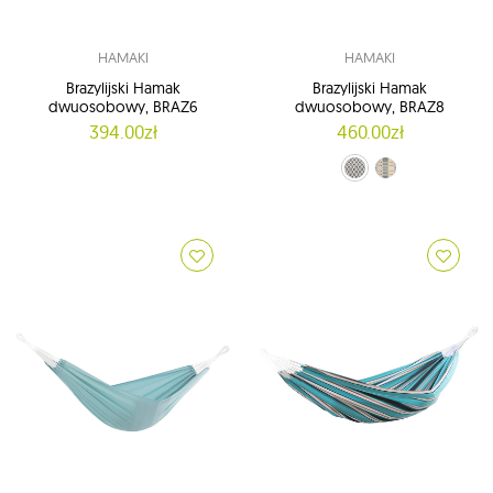
HAMAKI
HAMAKI
Brazylijski Hamak
Brazylijski Hamak
dwuosobowy, BRAZ6
dwuosobowy, BRAZ8
394.00zł
460.00zł
beżowo-brązowo-czarny (11)
biało-czarny (10)