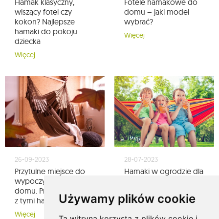
Hamak klasyczny,
Fotele hamakowe do
wiszący fotel czy
domu – jaki model
kokon? Najlepsze
wybrać?
hamaki do pokoju
Więcej
dziecka
Więcej
26-09-2023
28-07-2023
Przytulne miejsce do
Hamaki w ogrodzie dla
wypoczynku w Twoim
całej rodziny - jak
domu. Przywitaj jesień
dostosować je do
Używamy plików cookie
z tymi hamakami
potrzeb dzieci i
dorosłych
Więcej
Ta witryna korzysta z plików cookie i