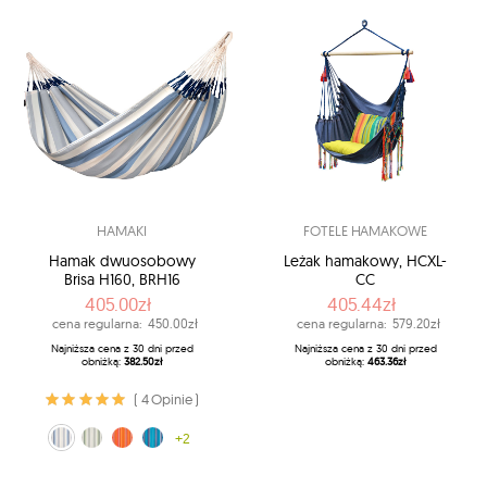
HAMAKI
FOTELE HAMAKOWE
Hamak dwuosobowy
Leżak hamakowy, HCXL-
Brisa H160, BRH16
CC
405.00zł
405.44zł
cena regularna:
450.00zł
cena regularna:
579.20zł
Najniższa cena z 30 dni przed
Najniższa cena z 30 dni przed
obniżką:
382.50zł
obniżką:
463.36zł
( 4 Opinie )
niebiesko-biały (13)
oliwkowy (14)
pomarańczowy (28)
błękitny (38)
+2