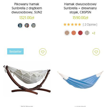
Pikowany hamak
Hamak dwuosobowy
Sunbrella z drążkiem
Sunbrella + drewniany
dwuosobowy, SUN2
stojak, C8SPSN
1321.00zł
1590.00zł
( 2 Opinie )
niebieski (SUN206)
kolorowy (SUN207)
błękitno-niebieski (SUN208)
pomarańczowo-szary (CA)
pomarańczowy (CO)
Czerwony (CR)
beżowo-szary (DO)
+2
Bestseller