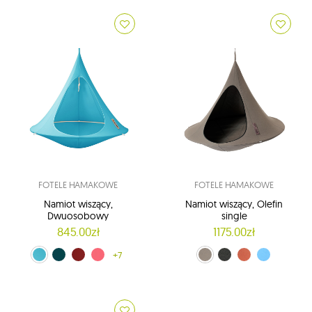
FOTELE HAMAKOWE
FOTELE HAMAKOWE
Namiot wiszący,
Namiot wiszący, Olefin
Dwuosobowy
single
845.00zł
1175.00zł
urquoise (CACDLB10)
turkusowy (CACDBB )
Czerwony (CACDBR )
koralowy (CACDCR )
+7
Earth (CACOS1)
Charcoal (CACOS4)
Apricot (COS5)
Cyan blue (COS7)