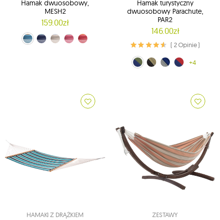
Hamak dwuosobowy,
Hamak turystyczny
MESH2
dwuosobowy Parachute,
PAR2
159.00zł
146.00zł
niebieski (MESH2-40)
Granatowy (MESH2-42)
piaskowy (MESH2-44)
różowy (MESH2-45)
Czerwony (MESH2-46)
( 2 Opinie )
zielono-niebieski (PAR21)
brązowo-czarny (PAR22)
niebiesko-brązowy (PAR24)
czerwono-niebieski (PAR25)
+4
HAMAKI Z DRĄŻKIEM
ZESTAWY