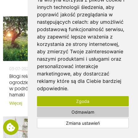
Więcej
innych technologii śledzenia, aby
poprawić jakość przeglądania w
następujących celach:
aby umożliwić
podstawową funkcjonalność serwisu
,
aby zapewnić lepsze wrażenia z
korzystania ze strony internetowej
,
aby zmierzyć Twoje zainteresowanie
naszymi produktami i usługami oraz
personalizować interakcje
03-07-2023
30-05-2022
marketingowe
,
aby dostarczać
Błogi relaks w
Amerykański, brazylijski,
reklamy które są dla Ciebie bardziej
ogrodzie, w domu lub
meksykański – o
odpowiednie
.
w podróży. Wybierz te
rodzajach hamaków
hamaki
słów kilka
Zgoda
Więcej
Więcej
Odmawiam
Zmiana ustawień