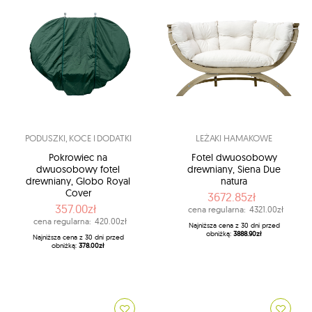
PODUSZKI, KOCE I DODATKI
LEŻAKI HAMAKOWE
Pokrowiec na
Fotel dwuosobowy
dwuosobowy fotel
drewniany, Siena Due
drewniany, Globo Royal
natura
Cover
3672.85zł
357.00zł
cena regularna:
4321.00zł
cena regularna:
420.00zł
Najniższa cena z 30 dni przed
obniżką:
3888.90zł
Najniższa cena z 30 dni przed
obniżką:
378.00zł