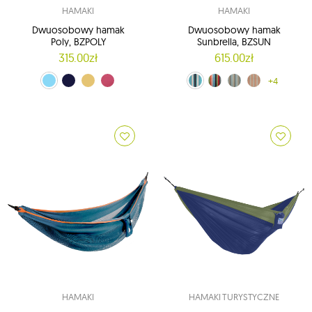
HAMAKI
HAMAKI
Dwuosobowy hamak
Dwuosobowy hamak
Poly, BZPOLY
Sunbrella, BZSUN
315.00zł
615.00zł
błękitny (13)
Granatowy (14)
żółty (15)
różowy (16)
niebiesko-biały (06)
czerwono-niebieski (07)
błękitno-niebieski (08)
pomarańczowo-szary (10)
+4
HAMAKI
HAMAKI TURYSTYCZNE