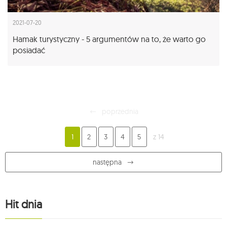
2021-07-20
Hamak turystyczny - 5 argumentów na to, że warto go
posiadać
poprzednia
1
2
3
4
5
z 14
następna
Hit dnia