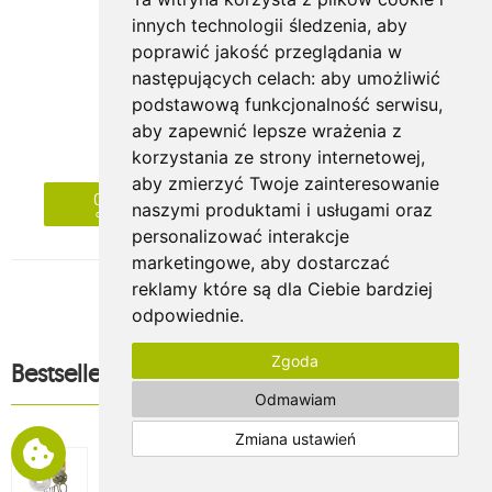
HAMAKI
innych technologii śledzenia, aby
Hamak szeroki, HW
poprawić jakość przeglądania w
273.12zł
następujących celach:
aby umożliwić
cena regularna:
455.20zł
podstawową funkcjonalność serwisu
,
Najniższa cena z 30 dni przed obniżką:
318.64zł
aby zapewnić lepsze wrażenia z
( 11 Opinie )
korzystania ze strony internetowej
,
aby zmierzyć Twoje zainteresowanie
02
15
44
25
naszymi produktami i usługami oraz
dni
godzin
minut
sekund
personalizować interakcje
marketingowe
,
aby dostarczać
reklamy które są dla Ciebie bardziej
odpowiednie
.
Zgoda
Bestsellery
Odmawiam
Zestaw montażowy do foteli hamakowych,
Zmiana ustawień
koala/fix/ch1
70.20zł