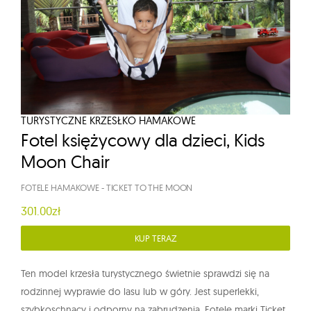
TURYSTYCZNE KRZESŁKO HAMAKOWE
Fotel księżycowy dla dzieci, Kids
Moon Chair
FOTELE HAMAKOWE
-
TICKET TO THE MOON
301.00zł
KUP TERAZ
Ten model krzesła turystycznego świetnie sprawdzi się na
rodzinnej wyprawie do lasu lub w góry. Jest superlekki,
szybkoschnący i odporny na zabrudzenia. Fotele marki Ticket