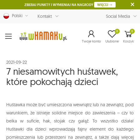
ZBIERAJ PUNKTY I WYMIENIAJ NA NAGRODY
WIĘCEJ
Polski
Kontakt
Social Media
0
0
Menu
Twoje konto
Ulubione
Koszyk
2021-09-22
7 niesamowitych huśtawek,
które pokochają dzieci
Huśtawka może być umieszczona wewnątrz lub na zewnątrz, pod
warunkiem, że istnieje solidne miejsce do zawieszenia – czy to
belka w suficie, hak, stojak czy gałąź. To wszystko działa!
Huśtawki dla dzieci wprowadzają fajny element do każdego
pomieszczenia lub przestrzeni na zewnątrz, a także dają więcej