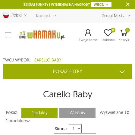
ZBIERAJ PUNKTY I WYMIENIAJ NA NAGRODY
WIĘCEJ
Polski
Kontakt
Social Media
0
0
Menu
Twoje konto
Ulubione
Koszyk
TWÓJ WYBÓR:
CARELLO BABY
POKAŻ FILTRY
Carello Baby
Pokaż:
Wyświetlane
1 z
Produkty
Warianty
1
produktów
Strona: