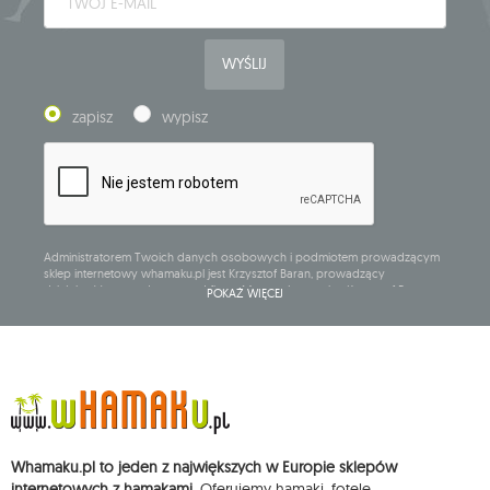
WYŚLIJ
zapisz
wypisz
Administratorem Twoich danych osobowych i podmiotem prowadzącym
sklep internetowy whamaku.pl jest Krzysztof Baran, prowadzący
działalność gospodarczą pod firmą: Mouton Interactive Krzysztof Baran
POKAŻ WIĘCEJ
wpisaną do Centralnej Ewidencji i Informacji o Działalności Gospodarczej,
adres głównego miejsca wykonywania działalności w Siedlcach, ul.
Starowiejska 265, kod pocztowy: 08-110, posiadający numer NIP: 821-152-01-
37, REGON: 711650928 .
Dane będą przetwarzane w celu wysyłki newslettera i przechowywane do
chwili rezygnacji z subskrypcji.
Przysługuje Ci prawo do żądania dostępu do swoich danych osobowych,
ich sprostowania, usunięcia, ograniczenia przetwarzania, wniesienia
Whamaku.pl to jeden z największych w Europie sklepów
sprzeciwu wobec przetwarzania swoich danych oraz prawo do
wniesienia skargi do organu nadzorczego oraz cofnięcia zgody w
internetowych z hamakami
. Oferujemy hamaki, fotele