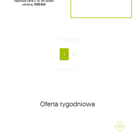
Najniższa cena z 30 dni przed
obniżką:
1025.10zł
poprzednia
1
z 1
następna
Oferta tygodniowa