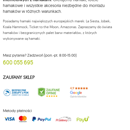
dowolnym momencie bez wpływu na zgodność z prawem przetwarzania,
hamakowe i wszystkie akcesoria niezbędne do montażu
którego dokonano na podstawie zgody przed jej cofnięciem. W tym celu
hamaków w różnych warunkach.
możesz kontaktować się z działem obsługi klienta Mouton Interactive pod
adresem e-mail lub pisemnie na adres siedziby.
Posiadamy hamaki największych europejskich marek: La Siesta, Jobek,
Więcej informacji:
www.mouton.pl/ODO
Koala Hammock, Ticket to the Moon, Amazonas. Zapraszamy do świata
hamaków i bezgranicznych palet barw materiałów, z których
wykonywane są hamaki.
Masz pytania? Zadzwoń (pon.-pt. 8:00-15:00)
600 055 695
ZAUFANY SKLEP
Metody płatności