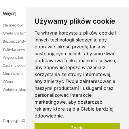
Więcej
Używamy plików cookie
Dla mediów
Ta witryna korzysta z plików cookie i
Oferta dla firm
innych technologii śledzenia, aby
Bezpieczeństwo płatności
poprawić jakość przeglądania w
Polityka prywatności
następujących celach:
aby umożliwić
Więcej o hamakach
podstawową funkcjonalność serwisu
,
Zaufany sklep
aby zapewnić lepsze wrażenia z
Mapa strony
korzystania ze strony internetowej
,
aby zmierzyć Twoje zainteresowanie
Oferta
naszymi produktami i usługami oraz
Opinie o sklepie
personalizować interakcje
marketingowe
,
aby dostarczać
reklamy które są dla Ciebie bardziej
odpowiednie
.
Copyright © whamaku.pl. Wszystkie prawa zastrzeżone. Designed by
Zgoda
MOUTON interactive