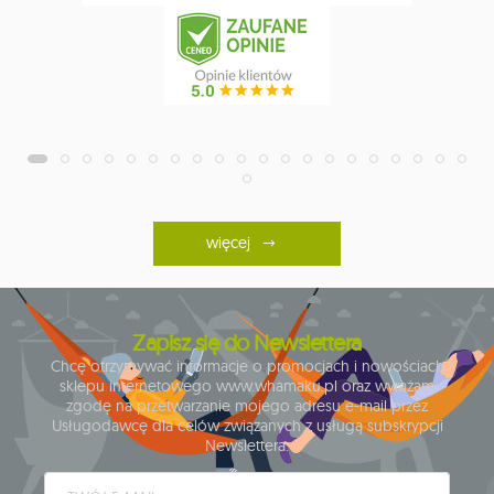
więcej
Zapisz się do Newslettera
Chcę otrzymywać informacje o promocjach i nowościach
sklepu internetowego www.whamaku.pl oraz wyrażam
zgodę na przetwarzanie mojego adresu e-mail przez
Usługodawcę dla celów związanych z usługą subskrypcji
Newslettera.