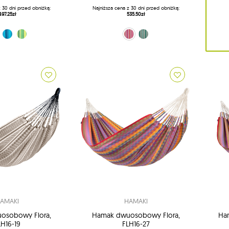
z 30 dni przed obniżką:
Najniższa cena z 30 dni przed obniżką:
497.25zł
535.50zł
2 - Volcano)
i (33 - Lagoon)
elony (44 - Jungle)
różowo-fioletowy (X2 - Flamingo)
ciemna zieleń (X4 - Agave)
AMAKI
HAMAKI
osobowy Flora,
Hamak dwuosobowy Flora,
Ham
LH16-19
FLH16-27