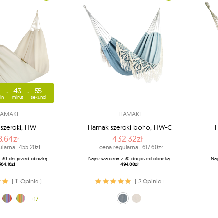
43
53
in
minut
sekund
AMAKI
HAMAKI
szeroki, HW
Hamak szeroki boho, HW-C
8.64zł
432.32zł
ularna:
455.20zł
cena regularna:
617.60zł
z 30 dni przed obniżką:
Najniższa cena z 30 dni przed obniżką:
Naj
364.16zł
494.08zł
( 11 Opinie )
( 2 Opinie )
(212)
owy (239)
Afrika (253)
+17
morski (323)
ecru (329)