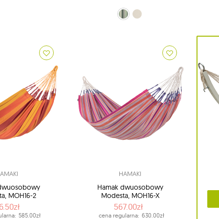
zielono-oliwkowy (14 - Olive)
ecru (X1 - Latte)
pomara
AMAKI
HAMAKI
dwuosobowy
Hamak dwuosobowy
a, MOH16-2
Modesta, MOH16-X
6.50zł
567.00zł
larna:
585.00zł
cena regularna:
630.00zł