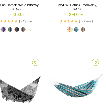
zilian Hamak dwuosobowy,
Brazylijski Hamak Tropikalny,
BRAZ2
BRAZ3
220.00zł
274.00zł
( 7 Opinie )
( 1 Opinie )
rowy (20)
ielono-żółty (29)
czerwono-czarny (30)
pomarańczowo-niebieski (31)
+7
carnival (01)
marina (02)
brazilwood (03)