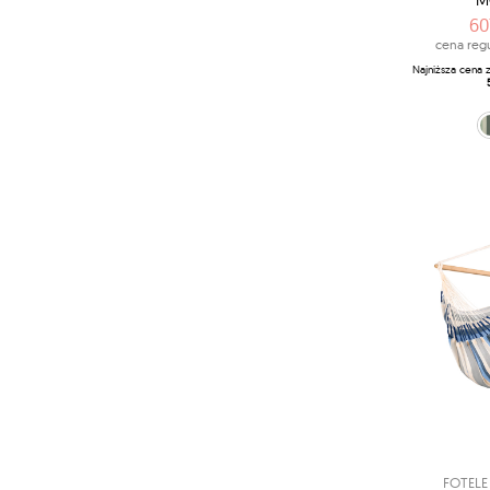
M
60
cena regu
Najniższa cena 
zielono-oliwko
ec
FOTEL