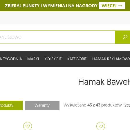
ZBIERAJ PUNKTY I WYMIENIAJ NA NAGRODY
WIĘCEJ
A TYGODNIA
MARKI
KOLEKCJE
KATEGORIE
HAMAK REKLAMOW
Hamak Baweł
Wyświetlane
43 z 43
produktów
rodukty
Warianty
Str