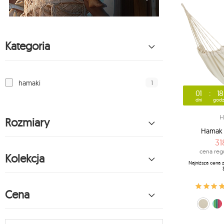
Kategoria
1
hamaki
01
18
dni
godz
H
Rozmiary
Hamak 
31
cena reg
Kolekcja
Najniższa cena 
Cena
ecru (209)
Rainbow 
tęcz