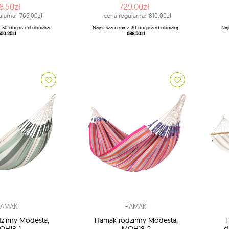
8.50zł
729.00zł
larna:
765.00zł
cena regularna:
810.00zł
z 30 dni przed obniżką:
Najniższa cena z 30 dni przed obniżką:
Naj
650.25zł
688.50zł
AMAKI
HAMAKI
zinny Modesta,
Hamak rodzinny Modesta,