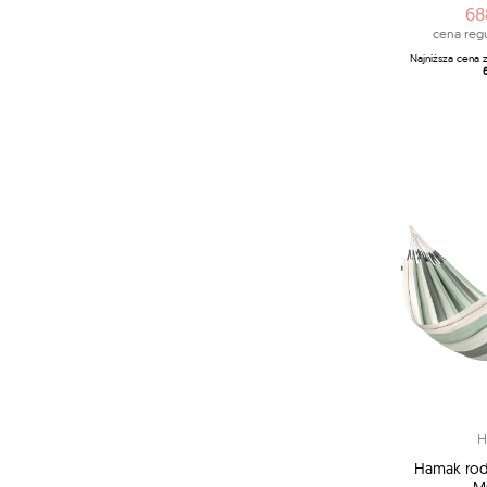
68
cena regu
Najniższa cena 
H
Hamak rod