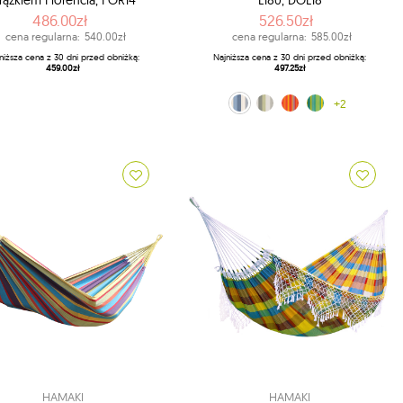
rążkiem Florencia, FOR14
L180, DOL18
486.00zł
526.50zł
cena regularna:
540.00zł
cena regularna:
585.00zł
niższa cena z 30 dni przed obniżką:
Najniższa cena z 30 dni przed obniżką:
459.00zł
497.25zł
biało-niebieski (13)
czerwono-pomarańczowy (28)
biało-zielony (14)
zielony (48)
+2
HAMAKI
HAMAKI