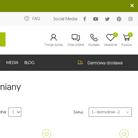
FAQ
Social Media
0
0
Twoje konto
Chat online
Kontakt
Ulubione
Koszyk
Y
MEDIA
BLOG
Darmowa dostawa
niany
ona:
Sortuj: