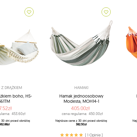
 Z DRĄŻKIEM
HAMAKI
ążkiem boho, HS-
Hamak jednoosobowy
361TM
Modesta, MOH14-1
7.52zł
405.00zł
larna:
453.60zł
cena regularna:
450.00zł
z 30 dni przed obniżką:
Najniższa cena z 30 dni przed obniżką:
Naj
362.88zł
382.50zł
( 1 Opinie )