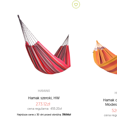
HAMAKI
H
Hamak szeroki, HW
Hamak 
273.12zł
Modest
cena regularna:
455.20zł
52
Najniższa cena z 30 dni przed obniżką:
318.64zł
cena regu