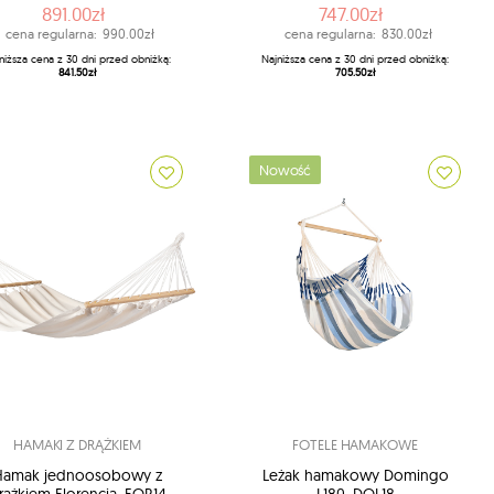
891.00zł
747.00zł
cena regularna:
990.00zł
cena regularna:
830.00zł
niższa cena z 30 dni przed obniżką:
Najniższa cena z 30 dni przed obniżką:
841.50zł
705.50zł
Nowość
HAMAKI Z DRĄŻKIEM
FOTELE HAMAKOWE
Hamak jednoosobowy z
Leżak hamakowy Domingo