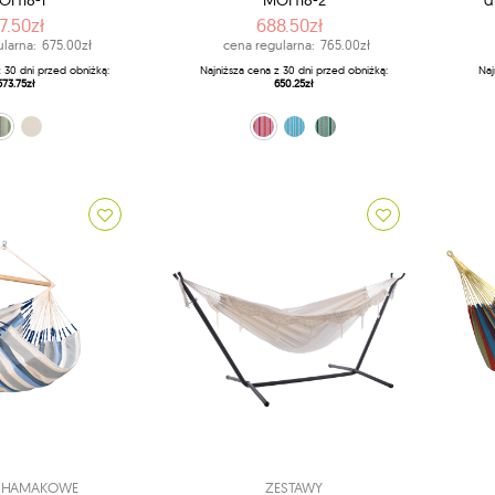
OH18-1
MOH18-2
d
7.50zł
688.50zł
larna:
675.00zł
cena regularna:
765.00zł
z 30 dni przed obniżką:
Najniższa cena z 30 dni przed obniżką:
Naj
573.75zł
650.25zł
wy (14 - Olive)
ru (X1 - Latte)
różowo-fioletowy (X2 - Flamingo)
turkusowy (X3 - Azure)
ciemna zieleń (X4 - Agave)
E HAMAKOWE
ZESTAWY