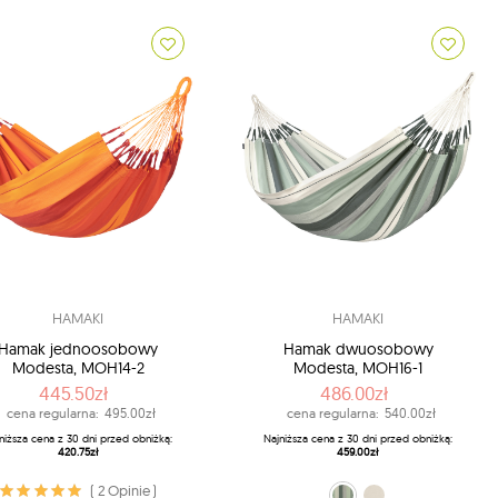
HAMAKI
HAMAKI
Hamak jednoosobowy
Hamak dwuosobowy
Modesta, MOH14-2
Modesta, MOH16-1
445.50zł
486.00zł
cena regularna:
495.00zł
cena regularna:
540.00zł
niższa cena z 30 dni przed obniżką:
Najniższa cena z 30 dni przed obniżką:
420.75zł
459.00zł
( 2 Opinie )
zielono-oliwkowy (14 - Olive)
ecru (X1 - Latte)