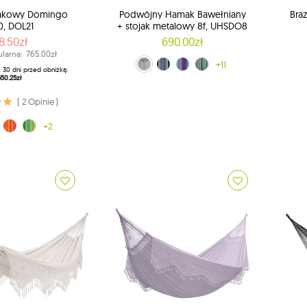
akowy Domingo
Podwójny Hamak Bawełniany
Bra
0, DOL21
+ stojak metalowy 8f, UHSDO8
8.50zł
690.00zł
larna:
765.00zł
niebiesko-biały (UHSDO8-12)
ecru (UHSDO8-00)
kolorowy (UHSDO8-20)
niebiesko-zielony (UHSDO8-24)
+11
z 30 dni przed obniżką:
650.25zł
kolo
z
( 2 Opinie )
3)
omarańczowy (28)
ny (14)
zielony (48)
+2