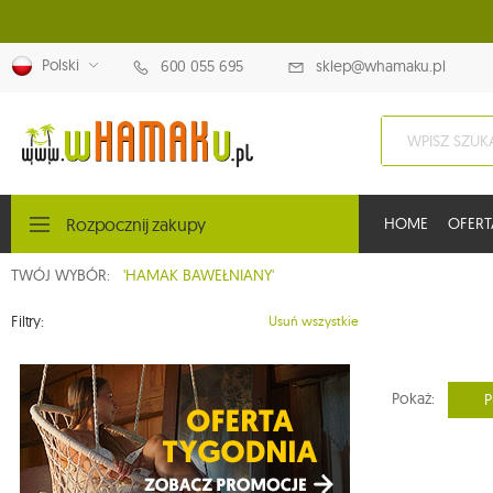
Polski
600 055 695
sklep@whamaku.pl
Rozpocznij zakupy
HOME
OFERT
TWÓJ WYBÓR:
'HAMAK BAWEŁNIANY'
Filtry:
Usuń wszystkie
Pokaż:
P