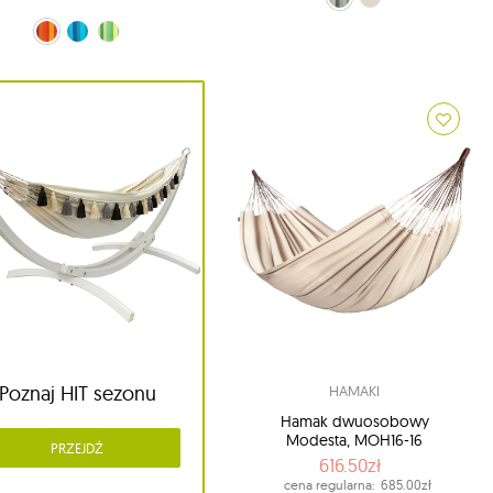
ńczowy (22 - Volcano)
niebieski (33 - Lagoon)
zielony (44 - Jungle)
Poznaj HIT sezonu
HAMAKI
Hamak dwuosobowy
Modesta, MOH16-16
PRZEJDŹ
616.50zł
cena regularna:
685.00zł