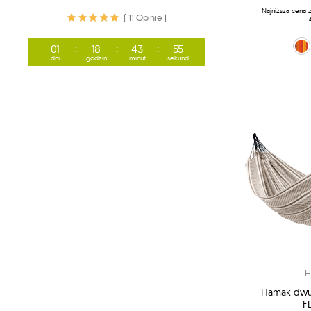
Najniższa cena 
( 11 Opinie )
pomarańczowy (2
niebiesk
zi
01
18
43
53
dni
godzin
minut
sekund
H
Hamak dwu
F